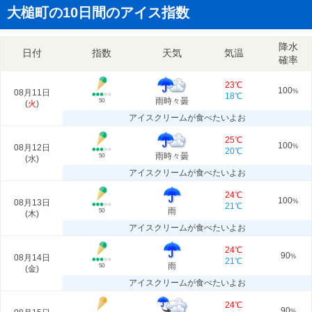
大槌町の10日間のアイス指数
降水
日付
指数
天気
気温
確率
23℃
100
08月11日
%
18℃
雨時々曇
50
(
火
)
アイスクリームが食べたいよお
25℃
100
08月12日
%
20℃
雨時々曇
50
(
水
)
アイスクリームが食べたいよお
24℃
100
08月13日
%
21℃
雨
50
(
木
)
アイスクリームが食べたいよお
24℃
90
08月14日
%
21℃
雨
50
(
金
)
アイスクリームが食べたいよお
24℃
90
%