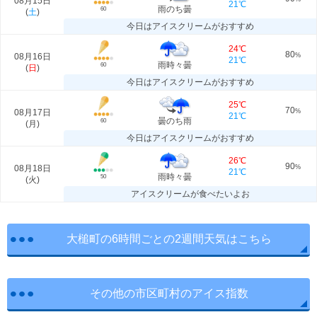
08月15日
21℃
雨のち曇
60
(
土
)
今日はアイスクリームがおすすめ
24℃
80
08月16日
%
21℃
雨時々曇
60
(
日
)
今日はアイスクリームがおすすめ
25℃
70
08月17日
%
21℃
曇のち雨
60
(
月
)
今日はアイスクリームがおすすめ
26℃
90
08月18日
%
21℃
雨時々曇
50
(
火
)
アイスクリームが食べたいよお
大槌町の6時間ごとの2週間天気はこちら
その他の市区町村のアイス指数