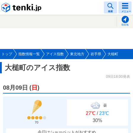
tenki.jp
検索
メニュー
現在地
トップ
指数情報一覧
アイス指数
東北地方
岩手県
大槌町
大槌町のアイス指数
09日18:00発表
08月09日
(
日
)
曇
27℃
/
23℃
30%
70
今日はシャーベットがおすすめ