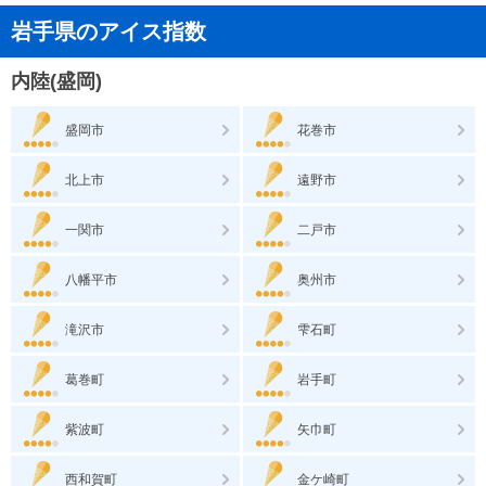
岩手県のアイス指数
内陸(盛岡)
盛岡市
花巻市
北上市
遠野市
一関市
二戸市
八幡平市
奥州市
滝沢市
雫石町
葛巻町
岩手町
紫波町
矢巾町
西和賀町
金ケ崎町