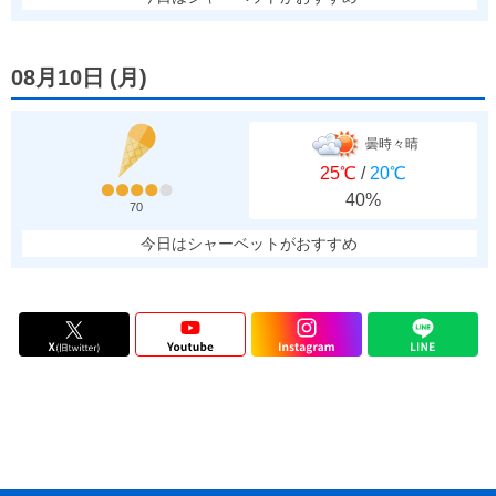
08月10日
(
月
)
曇時々晴
25℃
/
20℃
40%
70
今日はシャーベットがおすすめ