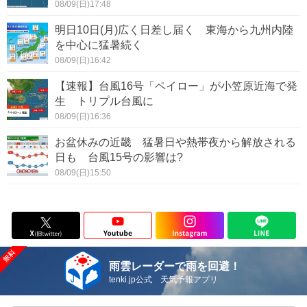
08/09(日)17:48
明日10日(月)広く日差し届く 東海から九州内陸
を中心に猛暑続く
08/09(日)16:42
【速報】台風16号「ペイロー」が小笠原近海で発
生 トリプル台風に
08/09(日)16:36
お盆休みの近畿 猛暑日や熱帯夜から解放される
日も 台風15号の影響は?
08/09(日)15:50
雨雲レーダーで雨を回避！
tenki.jp公式 天気予報アプリ