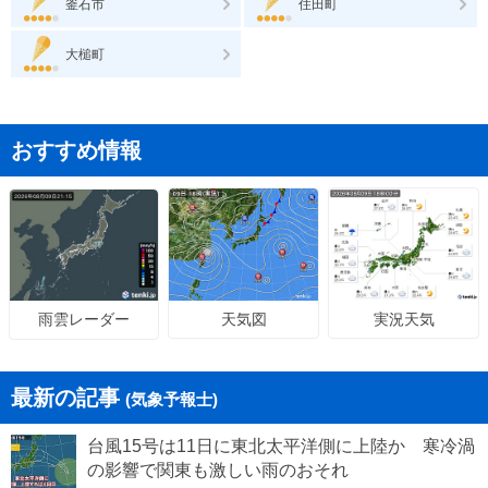
釜石市
住田町
大槌町
おすすめ情報
天気図
実況天気
雨雲レーダー
最新の記事
(気象予報士)
台風15号は11日に東北太平洋側に上陸か 寒冷渦
の影響で関東も激しい雨のおそれ