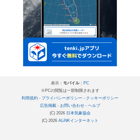
表示：
モバイル
｜
PC
※PCの閲覧は一部制限されます
利用規約
-
プライバシーポリシー
-
クッキーポリシー
広告掲載
-
お問い合わせ
-
ヘルプ
(C) 2026
日本気象協会
(C) 2026
ALiNKインターネット