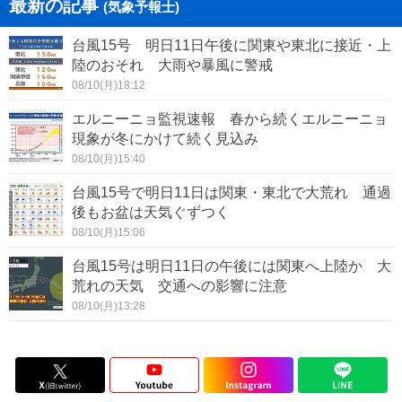
最新の記事
(気象予報士)
台風15号 明日11日午後に関東や東北に接近・上
陸のおそれ 大雨や暴風に警戒
08/10(月)18:12
エルニーニョ監視速報 春から続くエルニーニョ
現象が冬にかけて続く見込み
08/10(月)15:40
台風15号で明日11日は関東・東北で大荒れ 通過
後もお盆は天気ぐずつく
08/10(月)15:06
台風15号は明日11日の午後には関東へ上陸か 大
荒れの天気 交通への影響に注意
08/10(月)13:28