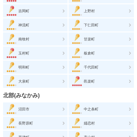
吉岡町
上野村
神流町
下仁田町
南牧村
甘楽町
玉村町
板倉町
明和町
千代田町
大泉町
邑楽町
北部(みなかみ)
沼田市
中之条町
長野原町
嬬恋村