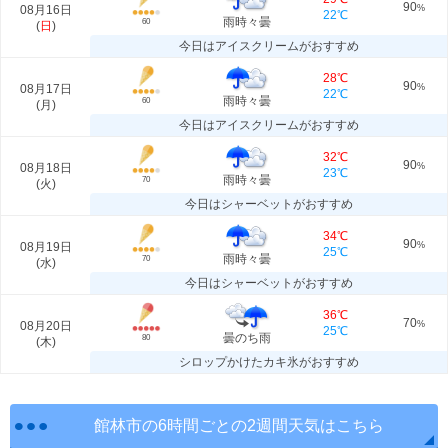
90
08月16日
%
22℃
雨時々曇
60
(
日
)
今日はアイスクリームがおすすめ
28℃
90
08月17日
%
22℃
雨時々曇
60
(
月
)
今日はアイスクリームがおすすめ
32℃
90
08月18日
%
23℃
雨時々曇
70
(
火
)
今日はシャーベットがおすすめ
34℃
90
08月19日
%
25℃
雨時々曇
70
(
水
)
今日はシャーベットがおすすめ
36℃
70
08月20日
%
25℃
曇のち雨
80
(
木
)
シロップかけたカキ氷がおすすめ
館林市の6時間ごとの2週間天気はこちら