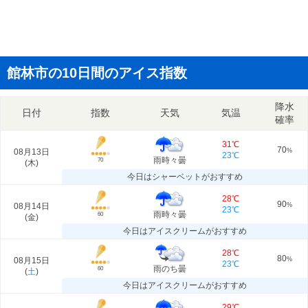
館林市の10日間のアイス指数
降水
日付
指数
天気
気温
確率
31℃
70
08月13日
%
23℃
雨時々曇
70
(
木
)
今日はシャーベットがおすすめ
28℃
90
08月14日
%
23℃
雨時々曇
60
(
金
)
今日はアイスクリームがおすすめ
28℃
80
08月15日
%
23℃
雨のち曇
60
(
土
)
今日はアイスクリームがおすすめ
29℃