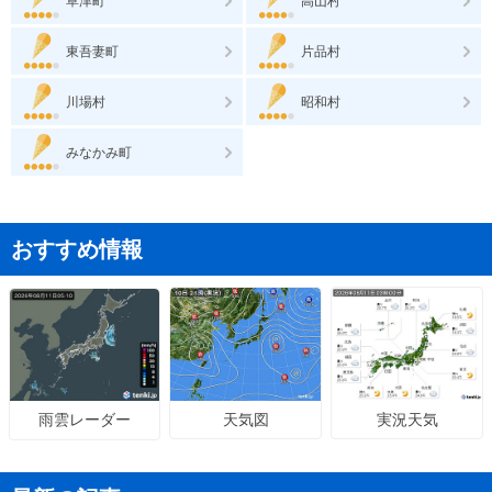
草津町
高山村
東吾妻町
片品村
川場村
昭和村
みなかみ町
おすすめ情報
天気図
実況天気
雨雲レーダー