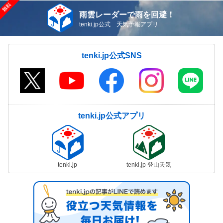
雨雲レーダーで雨を回避！
tenki.jp公式 天気予報アプリ
tenki.jp公式SNS
tenki.jp公式アプリ
tenki.jp
tenki.jp 登山天気