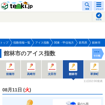
tenki.jp
検索
メニュー
現在地
トップ
指数情報一覧
アイス指数
関東・甲信地方
群馬県
館林市
館林市のアイス指数
その他
前橋市
高崎市
太田市
館林市
草津町
11日02:00発表
08月11日
(
火
)
曇のち雨