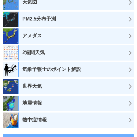
天気図
PM2.5分布予測
アメダス
2週間天気
気象予報士のポイント解説
世界天気
地震情報
熱中症情報