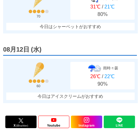
31℃
/
21℃
80%
70
今日はシャーベットがおすすめ
08月12日
(
水
)
雨時々曇
26℃
/
22℃
90%
60
今日はアイスクリームがおすすめ