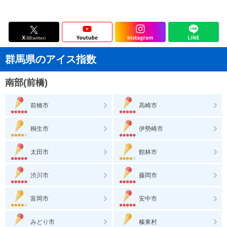
群馬県のアイス指数
南部(前橋)
前橋市
高崎市
桐生市
伊勢崎市
太田市
館林市
渋川市
藤岡市
富岡市
安中市
みどり市
榛東村