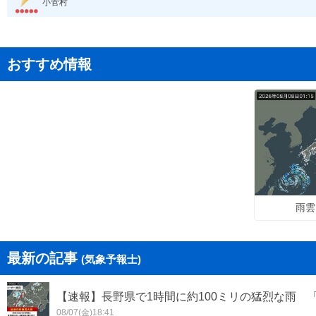
小菅村
おすすめ情報
雨雲
最新の記事
(気象予報士)
【速報】長野県で1時間に約100ミリの猛烈な雨 
08/07(金)18:41