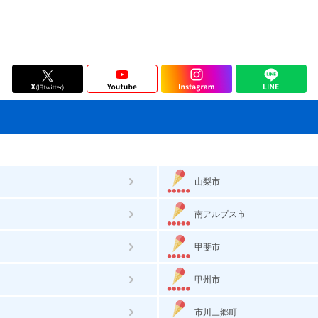
山梨市
南アルプス市
甲斐市
甲州市
市川三郷町