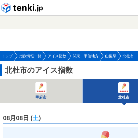
tenki.jp
トップ
指数情報一覧
アイス指数
関東・甲信地方
山梨県
北杜市
北杜市のアイス指数
甲府市
北杜市
08月08日
(
土
)