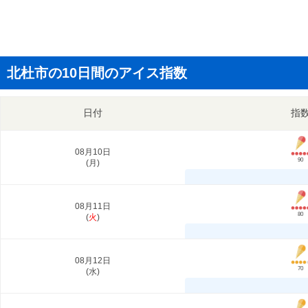
北杜市の10日間のアイス指数
日付
指
08月10日
90
(
月
)
08月11日
80
(
火
)
08月12日
70
(
水
)