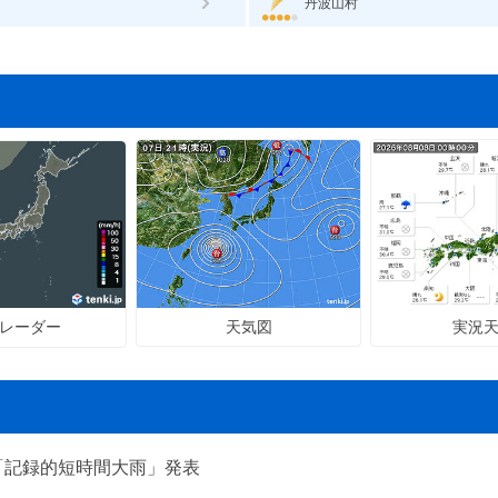
丹波山村
天気図
実況
レーダー
「記録的短時間大雨」発表