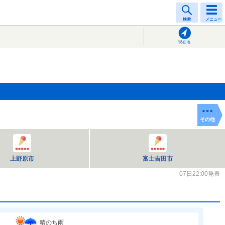
検索
メニュー
現在地
その他
上野原市
富士吉田市
07日22:00発表
晴のち雨