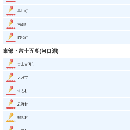
早川町
南部町
昭和町
東部・富士五湖(河口湖)
富士吉田市
大月市
道志村
忍野村
鳴沢村