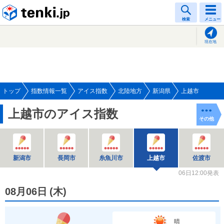
tenki.jp
検索
メニュー
現在地
トップ
指数情報一覧
アイス指数
北陸地方
新潟県
上越市
上越市のアイス指数
その他
新潟市
長岡市
糸魚川市
上越市
佐渡市
06日12:00発表
08月06日
(
木
)
晴