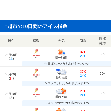
上越市の10日間のアイス指数
降水
日付
指数
天気
気温
確率
32℃
50
08月08日
%
25℃
晴一時雨
90
(
土
)
今日は冷たいカキ氷が食べたいな
30℃
50
08月09日
%
24℃
雨のち曇
80
(
日
)
シロップかけたカキ氷がおすすめ
29℃
30
08月10日
%
24℃
曇時々晴
80
(
月
)
シロップかけたカキ氷がおすすめ
29℃