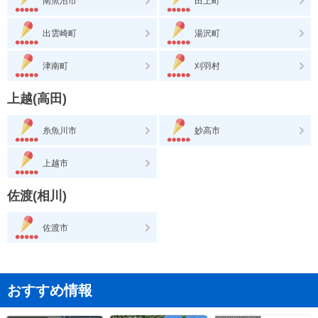
南魚沼市
田上町
出雲崎町
湯沢町
津南町
刈羽村
上越(高田)
糸魚川市
妙高市
上越市
佐渡(相川)
佐渡市
おすすめ情報