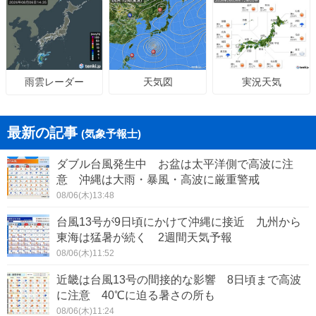
天気図
実況天気
雨雲レーダー
最新の記事
(気象予報士)
ダブル台風発生中 お盆は太平洋側で高波に注
意 沖縄は大雨・暴風・高波に厳重警戒
08/06(木)13:48
台風13号が9日頃にかけて沖縄に接近 九州から
東海は猛暑が続く 2週間天気予報
08/06(木)11:52
近畿は台風13号の間接的な影響 8日頃まで高波
に注意 40℃に迫る暑さの所も
08/06(木)11:24