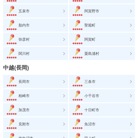
五泉市
阿賀野市
胎内市
聖籠町
弥彦村
阿賀町
関川村
粟島浦村
中越(長岡)
長岡市
三条市
柏崎市
小千谷市
加茂市
十日町市
見附市
魚沼市