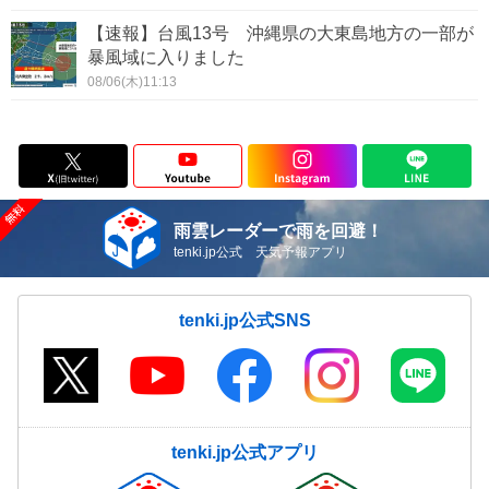
【速報】台風13号 沖縄県の大東島地方の一部が
暴風域に入りました
08/06(木)11:13
雨雲レーダーで雨を回避！
tenki.jp公式 天気予報アプリ
tenki.jp公式SNS
tenki.jp公式アプリ