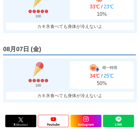
33℃
/
23℃
10%
100
カキ氷食べても身体が冷えないよ
08月07日
(
金
)
晴一時雨
34℃
/
25℃
50%
100
カキ氷食べても身体が冷えないよ