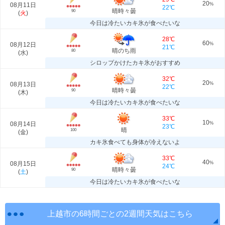
20
08月11日
%
22℃
晴時々曇
90
(
火
)
今日は冷たいカキ氷が食べたいな
28℃
60
08月12日
%
21℃
晴のち雨
80
(
水
)
シロップかけたカキ氷がおすすめ
32℃
20
08月13日
%
22℃
晴時々曇
90
(
木
)
今日は冷たいカキ氷が食べたいな
33℃
10
08月14日
%
23℃
晴
100
(
金
)
カキ氷食べても身体が冷えないよ
33℃
40
08月15日
%
24℃
晴時々曇
90
(
土
)
今日は冷たいカキ氷が食べたいな
上越市の6時間ごとの2週間天気はこちら