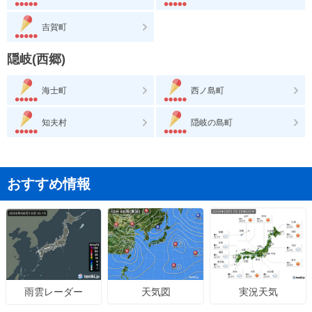
吉賀町
隠岐(西郷)
海士町
西ノ島町
知夫村
隠岐の島町
おすすめ情報
天気図
実況天気
雨雲レーダー