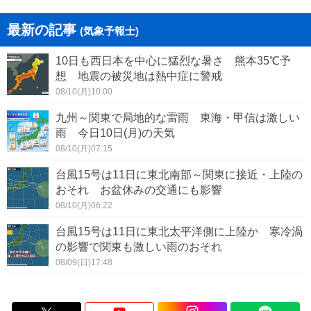
最新の記事
(気象予報士)
10日も西日本を中心に猛烈な暑さ 熊本35℃予
想 地震の被災地は熱中症に警戒
08/10(月)10:00
九州～関東で局地的な雷雨 東海・甲信は激しい
雨 今日10日(月)の天気
08/10(月)07:15
台風15号は11日に東北南部～関東に接近・上陸の
おそれ お盆休みの交通にも影響
08/10(月)06:22
台風15号は11日に東北太平洋側に上陸か 寒冷渦
の影響で関東も激しい雨のおそれ
08/09(日)17:48