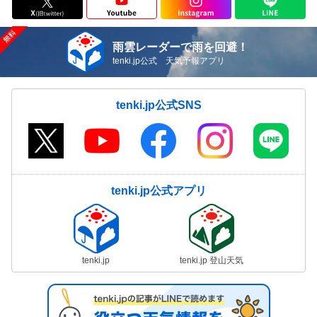
雨雲レーダーで雨を回避！
tenki.jp公式 天気予報アプリ
tenki.jp公式SNS
tenki.jp公式アプリ
tenki.jp
tenki.jp 登山天気