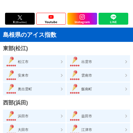
島根県のアイス指数
東部(松江)
松江市
出雲市
安来市
雲南市
奥出雲町
飯南町
西部(浜田)
浜田市
益田市
大田市
江津市