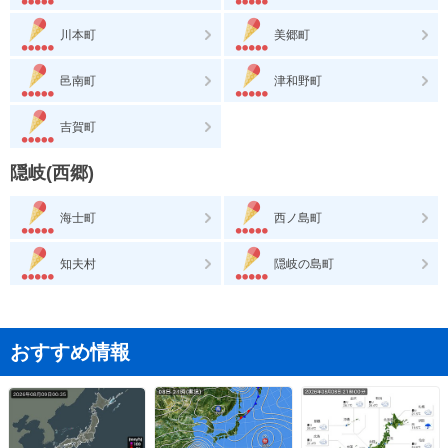
川本町
美郷町
邑南町
津和野町
吉賀町
隠岐(西郷)
海士町
西ノ島町
知夫村
隠岐の島町
おすすめ情報