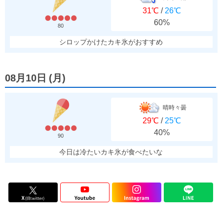
31℃
/
26℃
60%
80
シロップかけたカキ氷がおすすめ
08月10日
(
月
)
晴時々曇
29℃
/
25℃
40%
90
今日は冷たいカキ氷が食べたいな