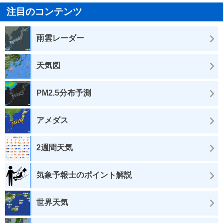
注目のコンテンツ
雨雲レーダー
天気図
PM2.5分布予測
アメダス
2週間天気
気象予報士のポイント解説
世界天気