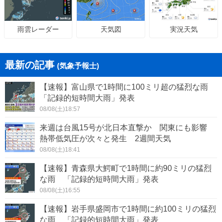
天気図
実況天気
雨雲レーダー
最新の記事
(気象予報士)
【速報】富山県で1時間に100ミリ超の猛烈な雨
「記録的短時間大雨」発表
08/08(土)18:57
来週は台風15号が北日本直撃か 関東にも影響
熱帯低気圧が次々と発生 2週間天気
08/08(土)18:41
【速報】青森県大鰐町で1時間に約90ミリの猛烈
な雨 「記録的短時間大雨」発表
08/08(土)16:55
【速報】岩手県盛岡市で1時間に約100ミリの猛烈
な雨 「記録的短時間大雨」発表