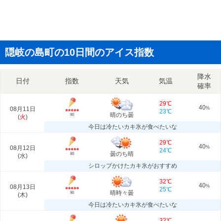
隠岐の島町の10日間のアイス指数
降水
日付
指数
天気
気温
確率
29℃
40
08月11日
%
23℃
晴のち曇
90
(
火
)
今日は冷たいカキ氷が食べたいな
29℃
40
08月12日
%
24℃
曇のち晴
80
(
水
)
シロップかけたカキ氷がおすすめ
32℃
40
08月13日
%
25℃
晴時々曇
90
(
木
)
今日は冷たいカキ氷が食べたいな
32℃