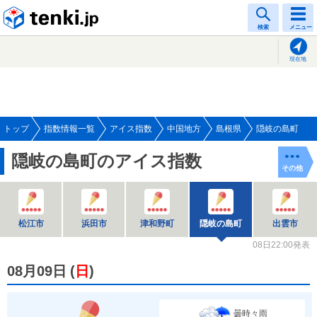
tenki.jp
検索
メニュー
現在地
トップ
指数情報一覧
アイス指数
中国地方
島根県
隠岐の島町
隠岐の島町のアイス指数
その他
松江市
浜田市
津和野町
隠岐の島町
出雲市
08日22:00発表
08月09日
(
日
)
曇時々雨