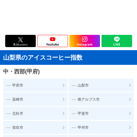
山梨県のアイスコーヒー指数
中・西部(甲府)
---
---
甲府市
山梨市
---
---
韮崎市
南アルプス市
---
---
北杜市
甲斐市
---
---
笛吹市
甲州市