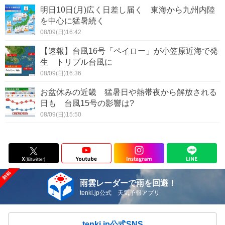
明日10日(月)広く日差し届く 東海から九州内陸
を中心に猛暑続く
08/09(日)16:42
【速報】台風16号「ペイロー」が小笠原近海で発
生 トリプル台風に
08/09(日)16:36
お盆休みの近畿 猛暑日や熱帯夜から解放される
日も 台風15号の影響は?
08/09(日)15:50
雨雲レーダーで雨を回避！
tenki.jp公式 天気予報アプリ
tenki.jp公式SNS