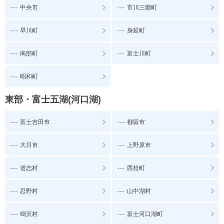
---
---
中央市
市川三郷町
---
---
早川町
身延町
---
---
南部町
富士川町
---
昭和町
東部・富士五湖(河口湖)
---
---
富士吉田市
都留市
---
---
大月市
上野原市
---
---
道志村
西桂町
---
---
忍野村
山中湖村
---
---
鳴沢村
富士河口湖町