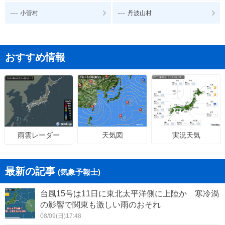
---
---
小菅村
丹波山村
おすすめ情報
天気図
実況天気
雨雲レーダー
最新の記事
(気象予報士)
台風15号は11日に東北太平洋側に上陸か 寒冷渦
の影響で関東も激しい雨のおそれ
08/09(日)17:48