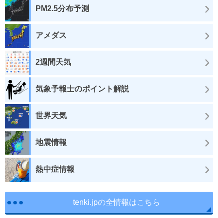
PM2.5分布予測
アメダス
2週間天気
気象予報士のポイント解説
世界天気
地震情報
熱中症情報
tenki.jpの全情報はこちら