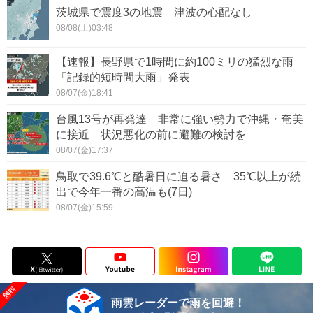
茨城県で震度3の地震 津波の心配なし
08/08(土)03:48
【速報】長野県で1時間に約100ミリの猛烈な雨
「記録的短時間大雨」発表
08/07(金)18:41
台風13号が再発達 非常に強い勢力で沖縄・奄美
に接近 状況悪化の前に避難の検討を
08/07(金)17:37
鳥取で39.6℃と酷暑日に迫る暑さ 35℃以上が続
出で今年一番の高温も(7日)
08/07(金)15:59
雨雲レーダーで雨を回避！