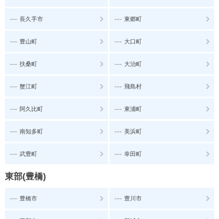
---
---
長久手市
東郷町
---
---
豊山町
大口町
---
---
扶桑町
大治町
---
---
蟹江町
飛島村
---
---
阿久比町
東浦町
---
---
南知多町
美浜町
---
---
武豊町
幸田町
東部(豊橋)
---
---
豊橋市
豊川市