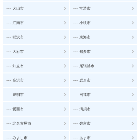
---
---
犬山市
常滑市
---
---
江南市
小牧市
---
---
稲沢市
東海市
---
---
大府市
知多市
---
---
知立市
尾張旭市
---
---
高浜市
岩倉市
---
---
豊明市
日進市
---
---
愛西市
清須市
---
---
北名古屋市
弥富市
---
---
みよし市
あま市