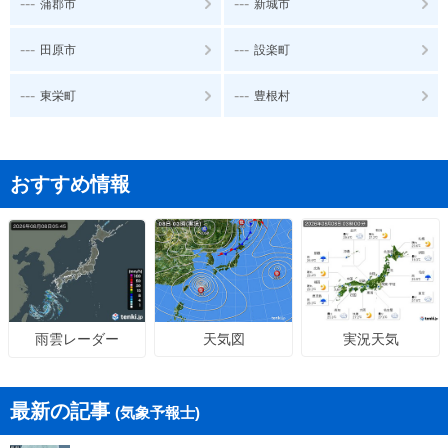
---
---
蒲郡市
新城市
---
---
田原市
設楽町
---
---
東栄町
豊根村
おすすめ情報
天気図
実況天気
雨雲レーダー
最新の記事
(気象予報士)