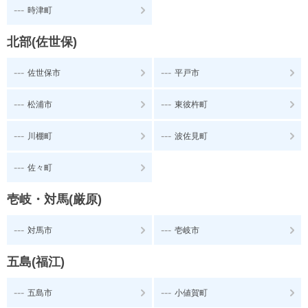
---
時津町
北部(佐世保)
---
---
佐世保市
平戸市
---
---
松浦市
東彼杵町
---
---
川棚町
波佐見町
---
佐々町
壱岐・対馬(厳原)
---
---
対馬市
壱岐市
五島(福江)
---
---
五島市
小値賀町