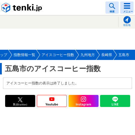
tenki.jp
検索
メニュー
現在地
ップ
指数情報一覧
アイスコーヒー指数
九州地方
長崎県
五島市
五島市のアイスコーヒー指数
アイスコーヒー指数の表示は終了しました。