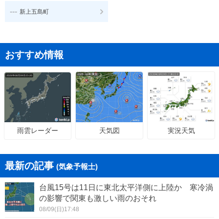
---
新上五島町
おすすめ情報
天気図
実況天気
雨雲レーダー
最新の記事
(気象予報士)
台風15号は11日に東北太平洋側に上陸か 寒冷渦
の影響で関東も激しい雨のおそれ
08/09(日)17:48