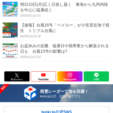
明日10日(月)広く日差し届く 東海から九州内陸
を中心に猛暑続く
08/09(日)16:42
【速報】台風16号「ペイロー」が小笠原近海で発
生 トリプル台風に
08/09(日)16:36
お盆休みの近畿 猛暑日や熱帯夜から解放される
日も 台風15号の影響は?
08/09(日)15:50
雨雲レーダーで雨を回避！
tenki.jp公式 天気予報アプリ
tenki.jp公式SNS