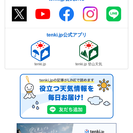
tenki.jp公式アプリ
tenki.jp
tenki.jp 登山天気