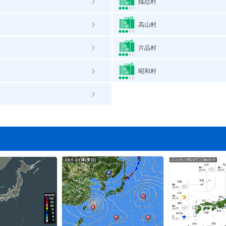
嬬恋村
高山村
片品村
昭和村