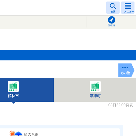
検索
メニュー
現在地
その他
館林市
草津町
08日22:00発表
晴のち雨