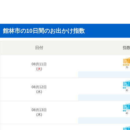
館林市の10日間のお出かけ指数
日付
指
08月11日
70
(
火
)
08月12日
30
(
水
)
08月13日
40
(
木
)