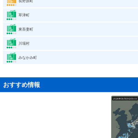
長野原町
草津町
東吾妻町
川場村
みなかみ町
おすすめ情報