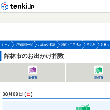
tenki.jp
トップ
指数情報一覧
お出かけ指数
関東・甲信地方
群馬県
館林市
館林市のお出かけ指数
前橋市
高崎市
08月09日
(
日
)