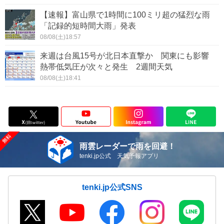
【速報】富山県で1時間に100ミリ超の猛烈な雨
「記録的短時間大雨」発表
08/08(土)18:57
来週は台風15号が北日本直撃か 関東にも影響
熱帯低気圧が次々と発生 2週間天気
08/08(土)18:41
雨雲レーダーで雨を回避！
tenki.jp公式 天気予報アプリ
tenki.jp公式SNS