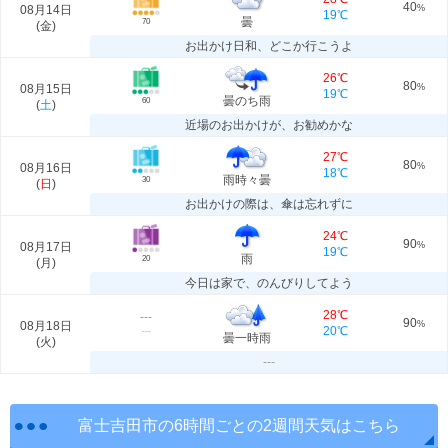
40
08月14日
%
19℃
曇
70
(
金
)
お出かけ日和、どこか行こうよ
26℃
80
08月15日
%
19℃
曇のち雨
60
(
土
)
近場のお出かけが、お勧めかな
27℃
80
08月16日
%
18℃
雨時々曇
30
(
日
)
お出かけの際は、傘は忘れずに
24℃
90
08月17日
%
19℃
雨
20
(
月
)
今日は家で、のんびりしてよう
28℃
---
90
08月18日
%
20℃
---
曇一時雨
(
火
)
---
富士吉田市の6時間ごとの2週間天気はこちら