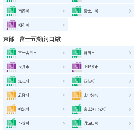
南部町
富士川町
昭和町
東部・富士五湖(河口湖)
富士吉田市
都留市
大月市
上野原市
道志村
西桂町
忍野村
山中湖村
鳴沢村
富士河口湖町
小菅村
丹波山村