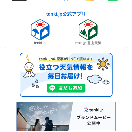
tenki.jp公式アプリ
tenki.jp
tenki.jp 登山天気