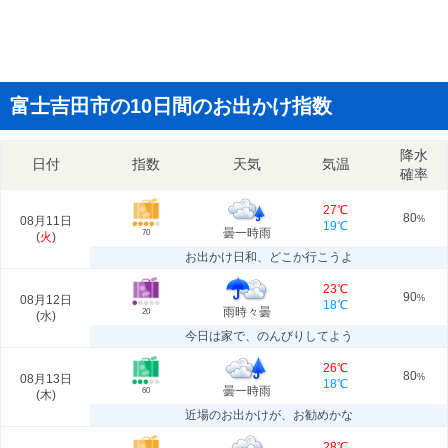
富士吉田市の10日間のお出かけ指数
降水
日付
指数
天気
気温
確率
27℃
80
08月11日
%
19℃
曇一時雨
70
(
火
)
お出かけ日和、どこか行こうよ
23℃
90
08月12日
%
18℃
雨時々曇
20
(
水
)
今日は家で、のんびりしてよう
26℃
80
08月13日
%
18℃
曇一時雨
60
(
木
)
近場のお出かけが、お勧めかな
28℃