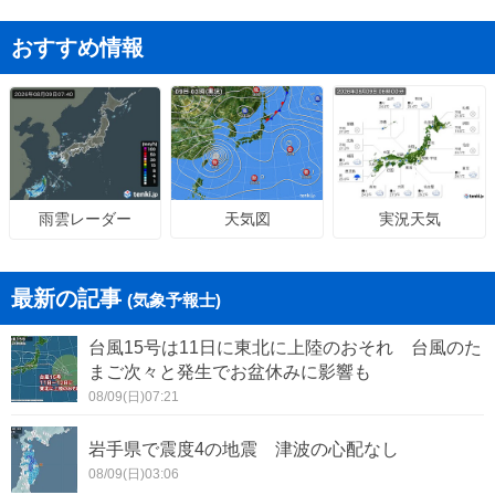
おすすめ情報
天気図
実況天気
雨雲レーダー
最新の記事
(気象予報士)
台風15号は11日に東北に上陸のおそれ 台風のた
まご次々と発生でお盆休みに影響も
08/09(日)07:21
岩手県で震度4の地震 津波の心配なし
08/09(日)03:06