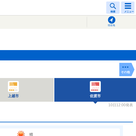
検索
メニュー
現在地
その他
上越市
佐渡市
10日12:00発表
晴