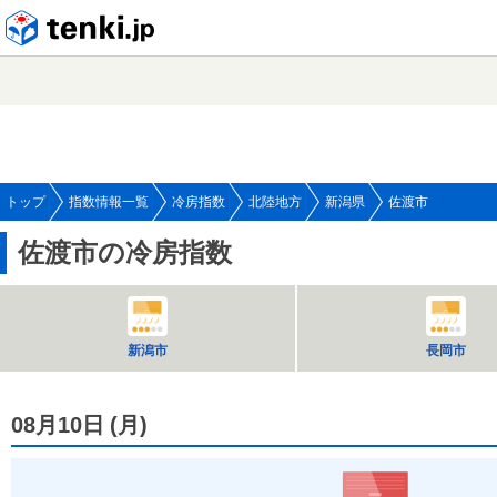
tenki.jp
トップ
指数情報一覧
冷房指数
北陸地方
新潟県
佐渡市
佐渡市の冷房指数
新潟市
長岡市
08月10日
(
月
)