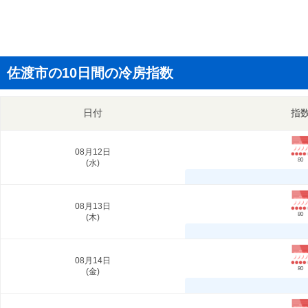
佐渡市の10日間の冷房指数
日付
指
08月12日
80
(
水
)
08月13日
80
(
木
)
08月14日
80
(
金
)