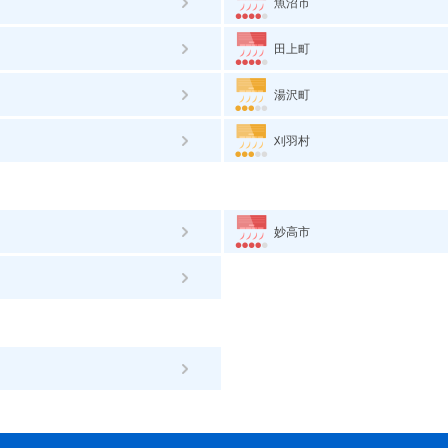
魚沼市
田上町
湯沢町
刈羽村
妙高市