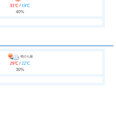
31℃
/
19℃
40%
晴のち曇
29℃
/
22℃
30%