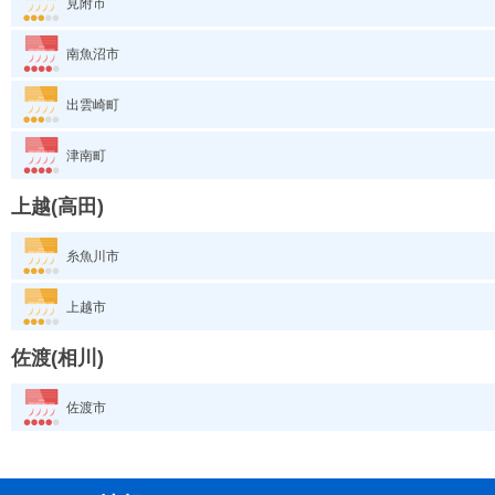
見附市
南魚沼市
出雲崎町
津南町
上越(高田)
糸魚川市
上越市
佐渡(相川)
佐渡市