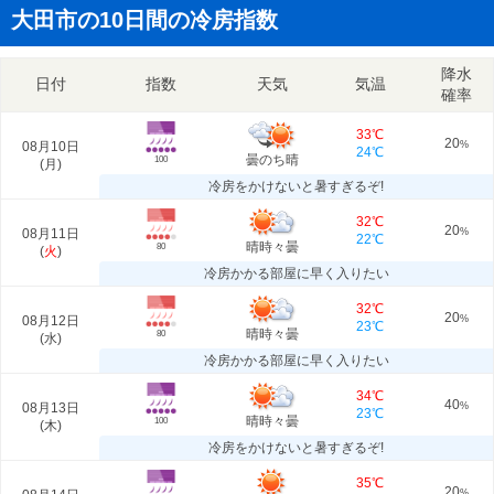
大田市の10日間の冷房指数
降水
日付
指数
天気
気温
確率
33℃
20
08月10日
%
24℃
曇のち晴
100
(
月
)
冷房をかけないと暑すぎるぞ!
32℃
20
08月11日
%
22℃
晴時々曇
80
(
火
)
冷房かかる部屋に早く入りたい
32℃
20
08月12日
%
23℃
晴時々曇
80
(
水
)
冷房かかる部屋に早く入りたい
34℃
40
08月13日
%
23℃
晴時々曇
100
(
木
)
冷房をかけないと暑すぎるぞ!
35℃
20
%