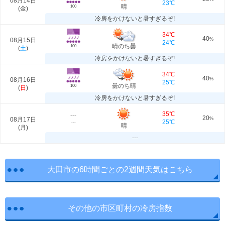
08月14日
23℃
晴
100
(
金
)
冷房をかけないと暑すぎるぞ!
34℃
40
08月15日
%
24℃
晴のち曇
100
(
土
)
冷房をかけないと暑すぎるぞ!
34℃
40
08月16日
%
25℃
曇のち晴
100
(
日
)
冷房をかけないと暑すぎるぞ!
35℃
---
20
08月17日
%
25℃
---
晴
(
月
)
---
大田市の6時間ごとの2週間天気はこちら
その他の市区町村の冷房指数