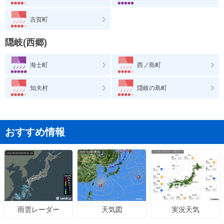
吉賀町
隠岐(西郷)
海士町
西ノ島町
知夫村
隠岐の島町
おすすめ情報
天気図
実況天気
雨雲レーダー