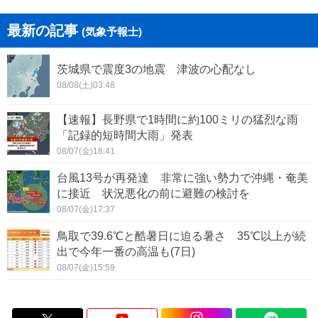
最新の記事
(気象予報士)
茨城県で震度3の地震 津波の心配なし
08/08(土)03:48
【速報】長野県で1時間に約100ミリの猛烈な雨
「記録的短時間大雨」発表
08/07(金)18:41
台風13号が再発達 非常に強い勢力で沖縄・奄美
に接近 状況悪化の前に避難の検討を
08/07(金)17:37
鳥取で39.6℃と酷暑日に迫る暑さ 35℃以上が続
出で今年一番の高温も(7日)
08/07(金)15:59