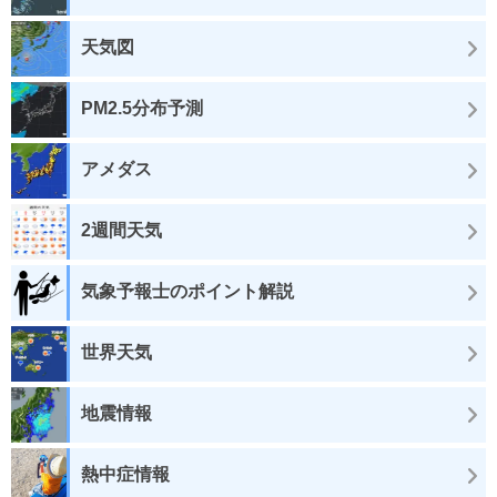
天気図
PM2.5分布予測
アメダス
2週間天気
気象予報士のポイント解説
世界天気
地震情報
熱中症情報