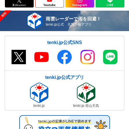
雨雲レーダーで雨を回避！
tenki.jp公式 天気予報アプリ
tenki.jp公式SNS
tenki.jp公式アプリ
tenki.jp
tenki.jp 登山天気