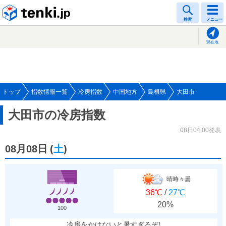
tenki.jp
検索
メニュー
現在地
トップ
指数情報一覧
冷房指数
中国地方
島根県
大田市
大田市の冷房指数
08日04:00発表
08月08日
(
土
)
晴時々曇
36℃
/
27℃
20%
100
冷房をかけないと暑すぎるぞ!