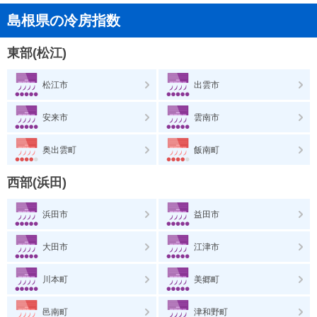
島根県の冷房指数
東部(松江)
松江市
出雲市
安来市
雲南市
奥出雲町
飯南町
西部(浜田)
浜田市
益田市
大田市
江津市
川本町
美郷町
邑南町
津和野町