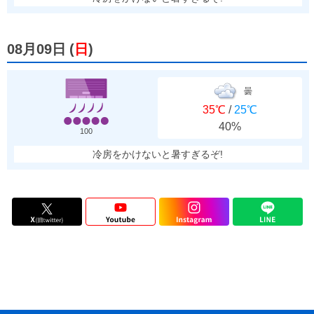
08月09日
(
日
)
曇
35℃
/
25℃
40%
100
冷房をかけないと暑すぎるぞ!