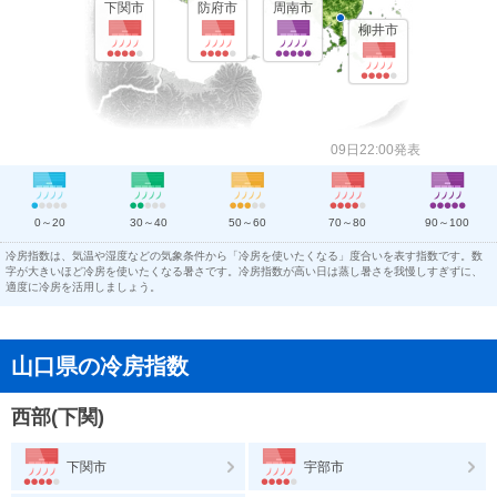
下関市
防府市
周南市
柳井市
09日22:00発表
0～20
30～40
50～60
70～80
90～100
冷房指数は、気温や湿度などの気象条件から「冷房を使いたくなる」度合いを表す指数です。数
字が大きいほど冷房を使いたくなる暑さです。冷房指数が高い日は蒸し暑さを我慢しすぎずに、
適度に冷房を活用しましょう。
山口県の冷房指数
西部(下関)
下関市
宇部市