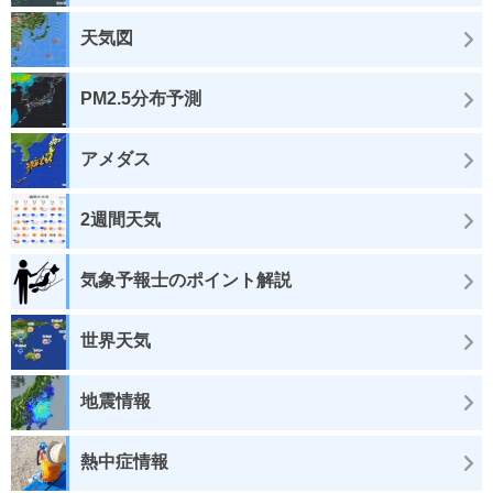
天気図
PM2.5分布予測
アメダス
2週間天気
気象予報士のポイント解説
世界天気
地震情報
熱中症情報