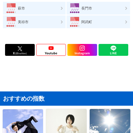
萩市
長門市
美祢市
阿武町
おすすめの指数