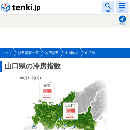
tenki.jp
検索
メニュー
現在地
トップ
指数情報一覧
冷房指数
中国地方
山口県
山口県の冷房指数
08月10日(
月
)
萩市
山口市