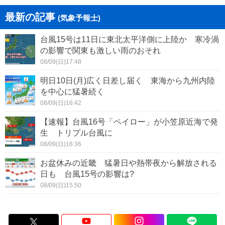
最新の記事
(気象予報士)
台風15号は11日に東北太平洋側に上陸か 寒冷渦
の影響で関東も激しい雨のおそれ
08/09(日)17:48
明日10日(月)広く日差し届く 東海から九州内陸
を中心に猛暑続く
08/09(日)16:42
【速報】台風16号「ペイロー」が小笠原近海で発
生 トリプル台風に
08/09(日)16:36
お盆休みの近畿 猛暑日や熱帯夜から解放される
日も 台風15号の影響は?
08/09(日)15:50