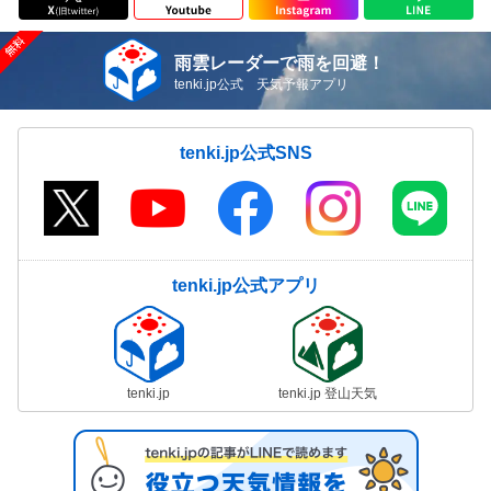
雨雲レーダーで雨を回避！
tenki.jp公式 天気予報アプリ
tenki.jp公式SNS
tenki.jp公式アプリ
tenki.jp
tenki.jp 登山天気