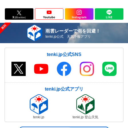
雨雲レーダーで雨を回避！
tenki.jp公式 天気予報アプリ
tenki.jp公式SNS
tenki.jp公式アプリ
tenki.jp
tenki.jp 登山天気