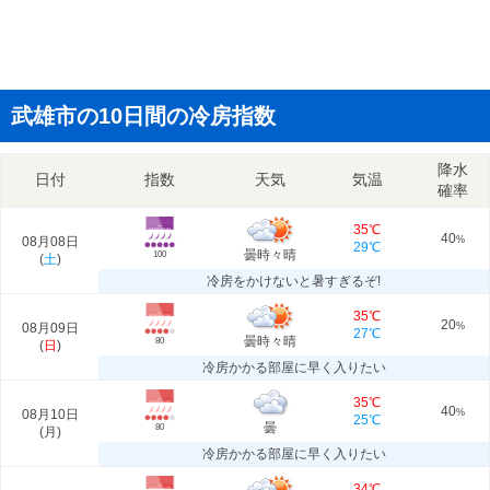
武雄市の10日間の冷房指数
降水
日付
指数
天気
気温
確率
35℃
40
08月08日
%
29℃
曇時々晴
100
(
土
)
冷房をかけないと暑すぎるぞ!
35℃
20
08月09日
%
27℃
曇時々晴
80
(
日
)
冷房かかる部屋に早く入りたい
35℃
40
08月10日
%
25℃
曇
80
(
月
)
冷房かかる部屋に早く入りたい
34℃