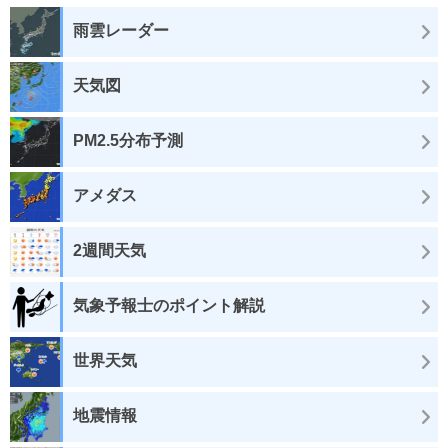
雨雲レーダー
天気図
PM2.5分布予測
アメダス
2週間天気
気象予報士のポイント解説
世界天気
地震情報