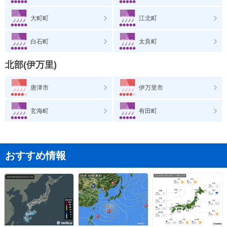
大町町
江北町
白石町
太良町
北部(伊万里)
唐津市
伊万里市
玄海町
有田町
おすすめ情報