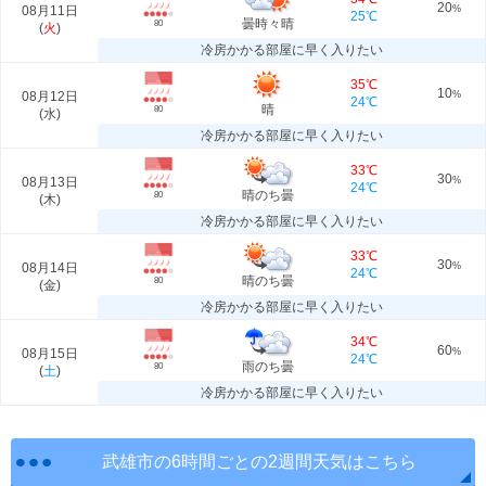
20
08月11日
%
25℃
曇時々晴
80
(
火
)
冷房かかる部屋に早く入りたい
35℃
10
08月12日
%
24℃
晴
80
(
水
)
冷房かかる部屋に早く入りたい
33℃
30
08月13日
%
24℃
晴のち曇
80
(
木
)
冷房かかる部屋に早く入りたい
33℃
30
08月14日
%
24℃
晴のち曇
80
(
金
)
冷房かかる部屋に早く入りたい
34℃
60
08月15日
%
24℃
雨のち曇
80
(
土
)
冷房かかる部屋に早く入りたい
武雄市の6時間ごとの2週間天気はこちら