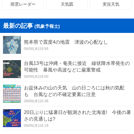
天気図
実況天気
雨雲レーダー
最新の記事
(気象予報士)
熊本県で震度4の地震 津波の心配なし
08/06(木)19:56
台風13号は沖縄・奄美に接近 線状降水帯発生の
可能性 暴風や高波などに厳重警戒
08/06(木)18:00
お盆休みの山の天気 山の日ごろには秋の気配
も 台風などの不確定要素に注意
08/06(木)16:38
20日ぶりに猛暑日が観測された北海道! 今後の暑
さの見通しは?
08/06(木)16:19