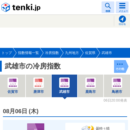
tenki.jp
検索
メニュー
現在地
トップ
指数情報一覧
冷房指数
九州地方
佐賀県
武雄市
武雄市の冷房指数
その他
佐賀市
唐津市
武雄市
鹿島市
鳥栖市
06日20:00発表
08月06日
(
木
)
曇時々晴