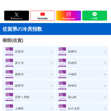
佐賀県の冷房指数
南部(佐賀)
佐賀市
鳥栖市
多久市
武雄市
鹿島市
小城市
嬉野市
神埼市
吉野ヶ里町
基山町
上峰町
みやき町