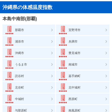
沖縄県の体感温度指数
本島中南部(那覇)
那覇市
宜野湾市
浦添市
糸満市
沖縄市
豊見城市
うるま市
南城市
読谷村
嘉手納町
北谷町
北中城村
中城村
西原町
与那原町
南風原町