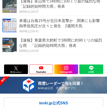
【速報】富山県で1時間に100ミリ超の猛烈な雨
「記録的短時間大雨」発表
08/08(土)18:57
来週は台風15号が北日本直撃か 関東にも影響
熱帯低気圧が次々と発生 2週間天気
08/08(土)18:41
【速報】青森県大鰐町で1時間に約90ミリの猛烈
な雨 「記録的短時間大雨」発表
08/08(土)16:55
雨雲レーダーで雨を回避！
tenki.jp公式 天気予報アプリ
tenki.jp公式SNS