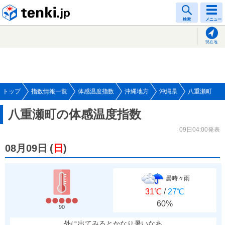
tenki.jp
検索
メニュー
現在地
トップ
指数情報一覧
体感温度指数
沖縄地方
沖縄県
八重瀬町
八重瀬町の体感温度指数
09日04:00発表
08月09日
(
日
)
曇時々雨
31℃
/
27℃
60%
90
外に出てみるとかなり暑いなあ