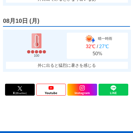
08月10日
(
月
)
晴一時雨
32℃
/
27℃
50%
100
外に出ると猛烈に暑さを感じる