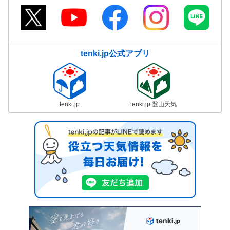
tenki.jp公式アプリ
tenki.jp
tenki.jp 登山天気