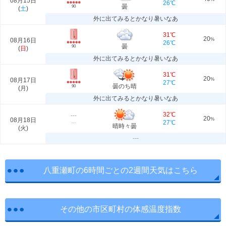
08月15日
26℃
曇
90
(
土
)
外に出てみるとかなり暑いなあ
31℃
20
08月16日
%
26℃
曇
90
(
日
)
外に出てみるとかなり暑いなあ
31℃
20
08月17日
%
27℃
曇のち晴
90
(
月
)
外に出てみるとかなり暑いなあ
32℃
---
20
08月18日
%
27℃
---
晴時々曇
(
火
)
---
八重瀬町の6時間ごとの2週間天気はこちら
その他の市区町村の体感温度指数