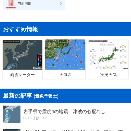
与那国町
おすすめ情報
天気図
実況天気
雨雲レーダー
最新の記事
(気象予報士)
岩手県で震度4の地震 津波の心配なし
08/09(日)03:06