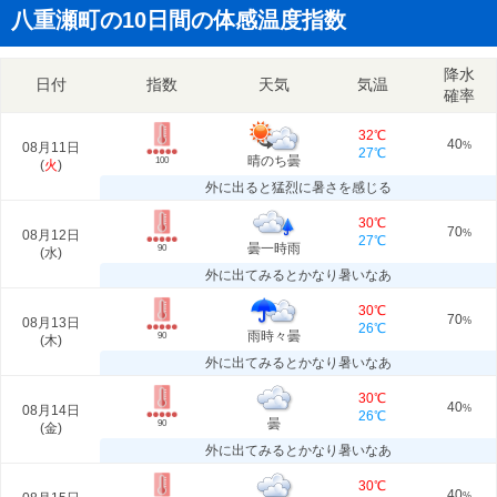
八重瀬町の10日間の体感温度指数
降水
日付
指数
天気
気温
確率
32℃
40
08月11日
%
27℃
晴のち曇
100
(
火
)
外に出ると猛烈に暑さを感じる
30℃
70
08月12日
%
27℃
曇一時雨
90
(
水
)
外に出てみるとかなり暑いなあ
30℃
70
08月13日
%
26℃
雨時々曇
90
(
木
)
外に出てみるとかなり暑いなあ
30℃
40
08月14日
%
26℃
曇
90
(
金
)
外に出てみるとかなり暑いなあ
30℃
40
%