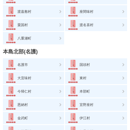
渡嘉敷村
座間味村
粟国村
渡名喜村
八重瀬町
本島北部(名護)
名護市
国頭村
大宜味村
東村
今帰仁村
本部町
恩納村
宜野座村
金武町
伊江村