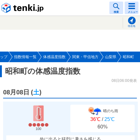
tenki.jp
検索
メニュー
現在地
ップ
指数情報一覧
体感温度指数
関東・甲信地方
山梨県
昭和町
昭和町の体感温度指数
08日06:00発表
08月08日
(
土
)
晴のち雨
36℃
/
25℃
60%
100
外に出ると猛烈に暑さを感じる