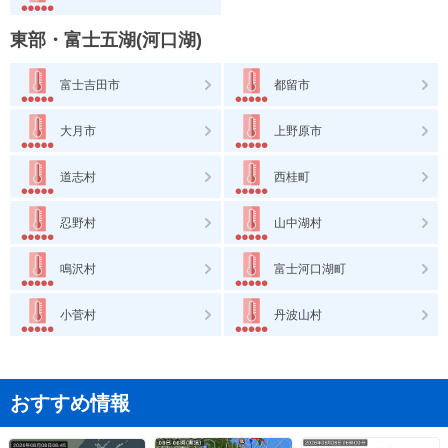
東部・富士五湖(河口湖)
富士吉田市
都留市
大月市
上野原市
道志村
西桂町
忍野村
山中湖村
鳴沢村
富士河口湖町
小菅村
丹波山村
おすすめ情報