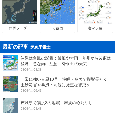
天気図
実況天気
雨雲レーダー
最新の記事
(気象予報士)
沖縄は台風の影響で暴風や大雨 九州から関東は
猛暑・急な雨に注意 8日(土)の天気
08/08(土)08:38
非常に強い台風13号 沖縄・奄美で影響長引く
土砂災害や暴風・高波に厳重な警戒を
08/08(土)06:43
茨城県で震度3の地震 津波の心配なし
08/08(土)03:48