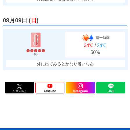
08月09日
(
日
)
晴一時雨
34℃
/
24℃
50%
90
外に出てみるとかなり暑いなあ