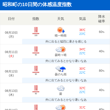
昭和町の10日間の体感温度指数
降水
日付
指数
天気
気温
確率
36℃
60
08月10日
%
23℃
晴一時雨
100
(
月
)
外に出ると猛烈に暑さを感じる
34℃
40
08月11日
%
22℃
曇時々晴
90
(
火
)
外に出てみるとかなり暑いなあ
30℃
80
08月12日
%
22℃
曇のち雨
90
(
水
)
外に出てみるとかなり暑いなあ
32℃
40
08月13日
%
22℃
曇
90
(
木
)
外に出てみるとかなり暑いなあ
31℃
40
%