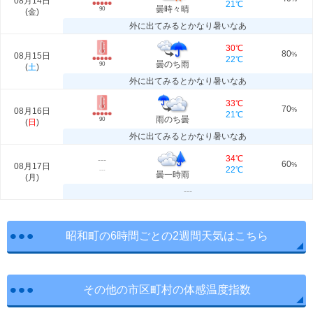
08月14日
21℃
曇時々晴
90
(
金
)
外に出てみるとかなり暑いなあ
30℃
80
08月15日
%
22℃
曇のち雨
90
(
土
)
外に出てみるとかなり暑いなあ
33℃
70
08月16日
%
21℃
雨のち曇
90
(
日
)
外に出てみるとかなり暑いなあ
34℃
---
60
08月17日
%
22℃
---
曇一時雨
(
月
)
---
昭和町の6時間ごとの2週間天気はこちら
その他の市区町村の体感温度指数