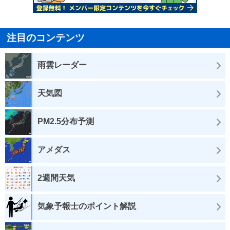
注目のコンテンツ
雨雲レーダー
天気図
PM2.5分布予測
アメダス
2週間天気
気象予報士のポイント解説