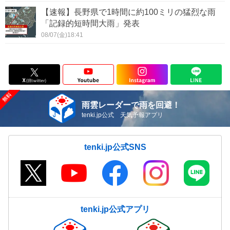
【速報】長野県で1時間に約100ミリの猛烈な雨
「記録的短時間大雨」発表
08/07(金)18:41
雨雲レーダーで雨を回避！
tenki.jp公式 天気予報アプリ
tenki.jp公式SNS
tenki.jp公式アプリ