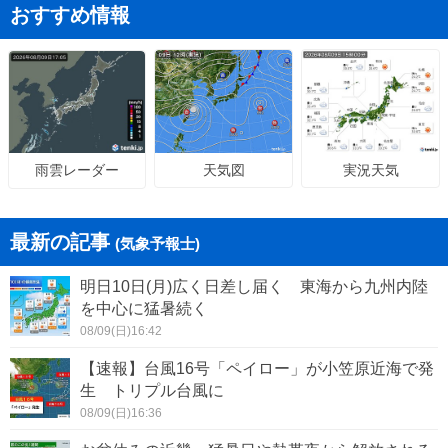
おすすめ情報
天気図
実況天気
雨雲レーダー
最新の記事
(気象予報士)
明日10日(月)広く日差し届く 東海から九州内陸
を中心に猛暑続く
08/09(日)16:42
【速報】台風16号「ペイロー」が小笠原近海で発
生 トリプル台風に
08/09(日)16:36