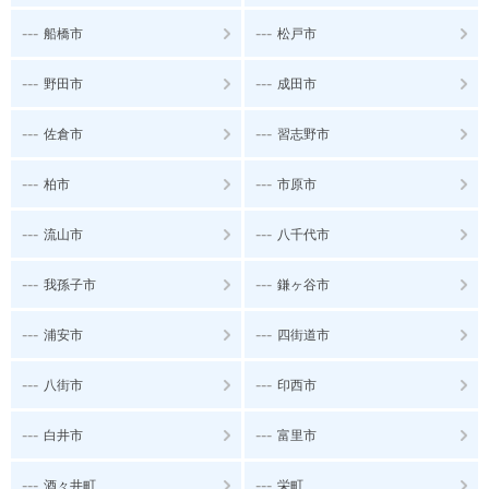
---
---
船橋市
松戸市
---
---
野田市
成田市
---
---
佐倉市
習志野市
---
---
柏市
市原市
---
---
流山市
八千代市
---
---
我孫子市
鎌ヶ谷市
---
---
浦安市
四街道市
---
---
八街市
印西市
---
---
白井市
富里市
---
---
酒々井町
栄町