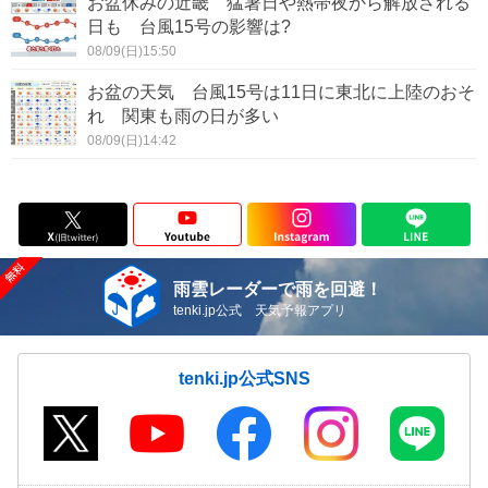
お盆休みの近畿 猛暑日や熱帯夜から解放される
日も 台風15号の影響は?
08/09(日)15:50
お盆の天気 台風15号は11日に東北に上陸のおそ
れ 関東も雨の日が多い
08/09(日)14:42
雨雲レーダーで雨を回避！
tenki.jp公式 天気予報アプリ
tenki.jp公式SNS