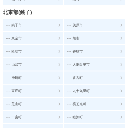
北東部(銚子)
---
---
銚子市
茂原市
---
---
東金市
旭市
---
---
匝瑳市
香取市
---
---
山武市
大網白里市
---
---
神崎町
多古町
---
---
東庄町
九十九里町
---
---
芝山町
横芝光町
---
---
一宮町
睦沢町