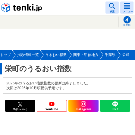
tenki.jp
検索
メニュー
現在地
トップ
指数情報一覧
うるおい指数
関東・甲信地方
千葉県
栄町
栄町のうるおい指数
2025年のうるおい指数指数の更新は終了しました。
次回は2026年10月頃提供予定です。