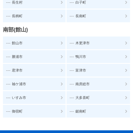
---
---
長生村
白子町
---
---
長柄町
長南町
南部(館山)
---
---
館山市
木更津市
---
---
勝浦市
鴨川市
---
---
君津市
富津市
---
---
袖ケ浦市
南房総市
---
---
いすみ市
大多喜町
---
---
御宿町
鋸南町