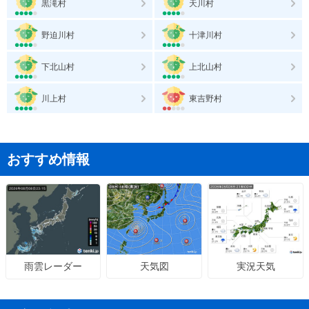
黒滝村
天川村
野迫川村
十津川村
下北山村
上北山村
川上村
東吉野村
おすすめ情報
天気図
実況天気
雨雲レーダー