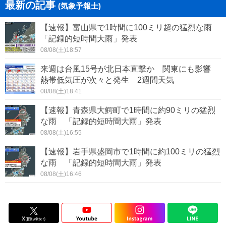
最新の記事
(気象予報士)
【速報】富山県で1時間に100ミリ超の猛烈な雨
「記録的短時間大雨」発表
08/08(土)18:57
来週は台風15号が北日本直撃か 関東にも影響
熱帯低気圧が次々と発生 2週間天気
08/08(土)18:41
【速報】青森県大鰐町で1時間に約90ミリの猛烈
な雨 「記録的短時間大雨」発表
08/08(土)16:55
【速報】岩手県盛岡市で1時間に約100ミリの猛烈
な雨 「記録的短時間大雨」発表
08/08(土)16:46