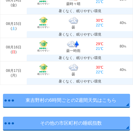
08月14日
21℃
曇時々晴
眠りやすい
(
金
)
暑くなく、眠りやすい環境
30℃
40
08月15日
%
22℃
曇
眠りやすい
(
土
)
暑くなく、眠りやすい環境
29℃
80
08月16日
%
21℃
曇一時雨
眠りやすい
(
日
)
暑くなく、眠りやすい環境
30℃
40
08月17日
%
22℃
曇
眠りやすい
(
月
)
暑くなく、眠りやすい環境
東吉野村の6時間ごとの2週間天気はこちら
その他の市区町村の睡眠指数