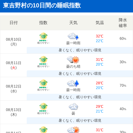
東吉野村の10日間の睡眠指数
降水
日付
指数
天気
気温
確率
32℃
60
08月10日
%
22℃
曇一時雨
眠りやすい
(
月
)
暑くなく、眠りやすい環境
31℃
30
08月11日
%
20℃
曇のち晴
眠りやすい
(
火
)
暑くなく、眠りやすい環境
28℃
70
08月12日
%
20℃
曇一時雨
眠りやすい
(
水
)
暑くなく、眠りやすい環境
29℃
40
08月13日
%
21℃
曇
眠りやすい
(
木
)
暑くなく、眠りやすい環境
31℃
30
%