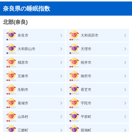
奈良県の睡眠指数
北部(奈良)
奈良市
大和高田市
大和郡山市
天理市
橿原市
桜井市
五條市
御所市
生駒市
香芝市
葛城市
宇陀市
山添村
平群町
三郷町
斑鳩町