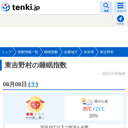
tenki.jp
検索
メニュー
現在地
トップ
指数情報一覧
睡眠指数
近畿地方
奈良県
東吉野村
東吉野村の睡眠指数
08日22:00発表
08月08日
(
土
)
晴のち曇
35℃
/
21℃
20%
やや蒸し暑い
室温28℃以下で除湿も必要