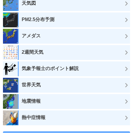
天気図
PM2.5分布予測
アメダス
2週間天気
気象予報士のポイント解説
世界天気
地震情報
熱中症情報