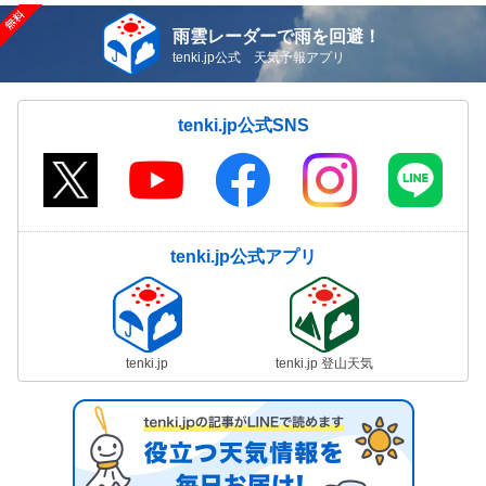
雨雲レーダーで雨を回避！
tenki.jp公式 天気予報アプリ
tenki.jp公式SNS
tenki.jp公式アプリ
tenki.jp
tenki.jp 登山天気