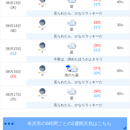
40
08月13日
%
21℃
曇
10
(
木
)
見られたら、かなりラッキーだ
29℃
30
08月14日
%
21℃
曇
10
(
金
)
見られたら、かなりラッキーだ
28℃
40
08月15日
%
21℃
曇
0
(
土
)
今夜は、諦めたほうがよさそう
27℃
80
08月16日
%
20℃
雨のち曇
10
(
日
)
見られたら、かなりラッキーだ
29℃
40
08月17日
%
20℃
曇
10
(
月
)
見られたら、かなりラッキーだ
米沢市の6時間ごとの2週間天気はこちら