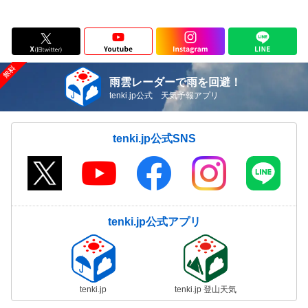
雨雲レーダーで雨を回避！
tenki.jp公式 天気予報アプリ
tenki.jp公式SNS
tenki.jp公式アプリ
tenki.jp
tenki.jp 登山天気