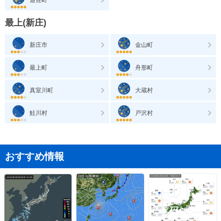
最上(新庄)
新庄市
金山町
最上町
舟形町
真室川町
大蔵村
鮭川村
戸沢村
おすすめ情報