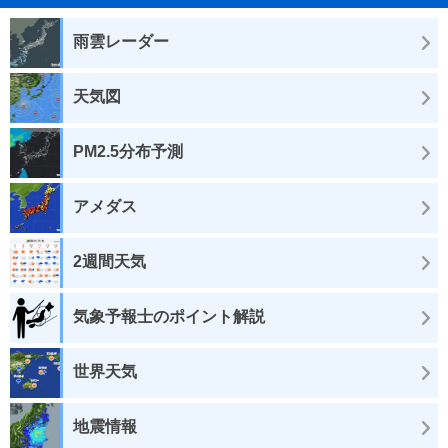
雨雲レーダー
天気図
PM2.5分布予測
アメダス
2週間天気
気象予報士のポイント解説
世界天気
地震情報