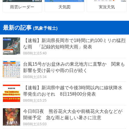
天気図
実況天気
雨雲レーダー
最新の記事
(気象予報士)
【速報】新潟県長岡市で1時間に約100ミリの猛烈
な雨 「記録的短時間大雨」発表
08/08(土)15:40
台風15号がお盆休みの東北地方に直撃か 関東も
影響を受け曇りや雨の日が続く
08/08(土)15:34
【速報】新潟県中越で今後3時間以内に線状降水
帯発生のおそれ 8日15時00分発表
08/08(土)15:25
今日8日夜 熊谷花火大会や前橋花火大会などが
開催予定 急な雨と厳しい暑さに注意
08/08(土)15:03