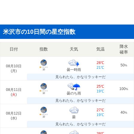
米沢市の10日間の星空指数
降水
日付
指数
天気
気温
確率
28℃
50
08月10日
%
21℃
曇一時雨
10
(
月
)
見られたら、かなりラッキーだ
25℃
100
08月11日
%
19℃
曇のち雨
10
(
火
)
見られたら、かなりラッキーだ
27℃
40
08月12日
%
19℃
曇
10
(
水
)
見られたら、かなりラッキーだ
29℃