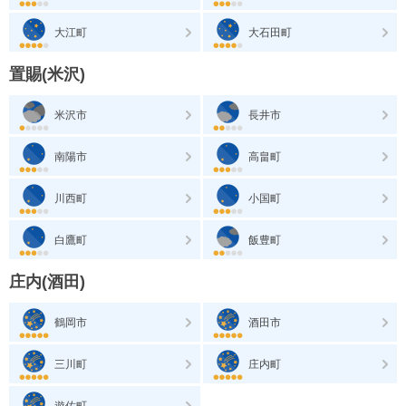
大江町
大石田町
置賜(米沢)
米沢市
長井市
南陽市
高畠町
川西町
小国町
白鷹町
飯豊町
庄内(酒田)
鶴岡市
酒田市
三川町
庄内町
遊佐町