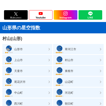
山形県の星空指数
村山(山形)
山形市
寒河江市
上山市
村山市
天童市
東根市
尾花沢市
山辺町
中山町
河北町
西川町
朝日町