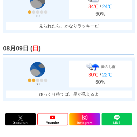
34℃
/
24℃
60%
10
見られたら、かなりラッキーだ
08月09日
(
日
)
曇のち雨
30℃
/
22℃
60%
30
ゆっくり待てば、星が見えるよ