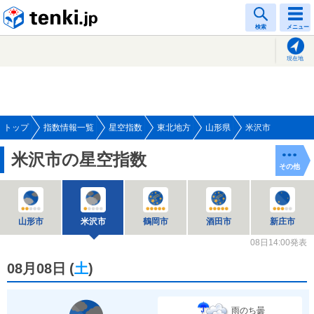
tenki.jp
検索
メニュー
現在地
トップ
指数情報一覧
星空指数
東北地方
山形県
米沢市
米沢市の星空指数
その他
山形市
米沢市
鶴岡市
酒田市
新庄市
08日14:00発表
08月08日
(
土
)
雨のち曇