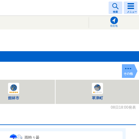
検索
メニュー
現在地
その他
館林市
草津町
08日18:00発表
雨時々曇