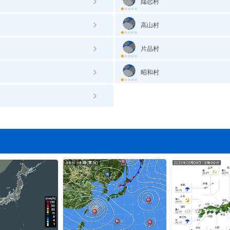
嬬恋村
高山村
片品村
昭和村