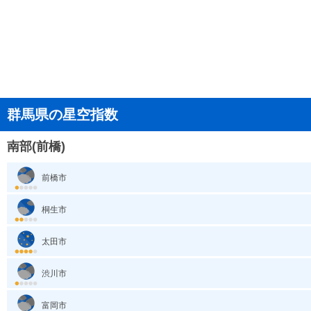
群馬県の星空指数
南部(前橋)
前橋市
桐生市
太田市
渋川市
富岡市