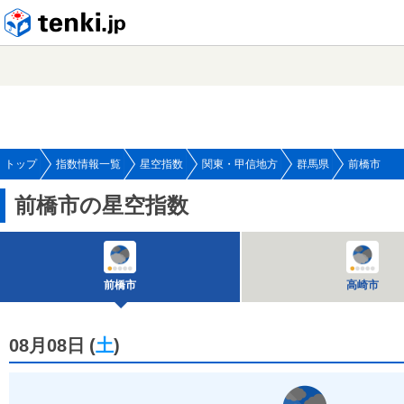
tenki.jp
トップ
指数情報一覧
星空指数
関東・甲信地方
群馬県
前橋市
前橋市の星空指数
前橋市
高崎市
08月08日
(
土
)