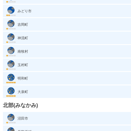
みどり市
吉岡町
神流町
南牧村
玉村町
明和町
大泉町
北部(みなかみ)
沼田市