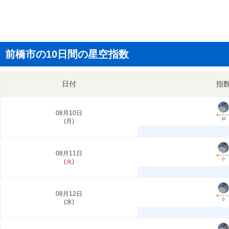
前橋市の10日間の星空指数
日付
指
08月10日
10
(
月
)
08月11日
0
(
火
)
08月12日
0
(
水
)