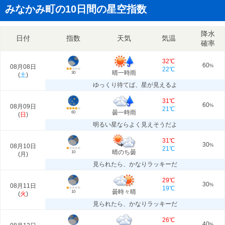
みなかみ町の10日間の星空指数
降水
日付
指数
天気
気温
確率
32℃
60
08月08日
%
22℃
晴一時雨
30
(
土
)
ゆっくり待てば、星が見えるよ
31℃
60
08月09日
%
21℃
曇一時雨
60
(
日
)
明るい星ならよく見えそうだよ
31℃
30
08月10日
%
21℃
晴のち曇
10
(
月
)
見られたら、かなりラッキーだ
29℃
30
08月11日
%
19℃
曇時々晴
10
(
火
)
見られたら、かなりラッキーだ
26℃
40
%