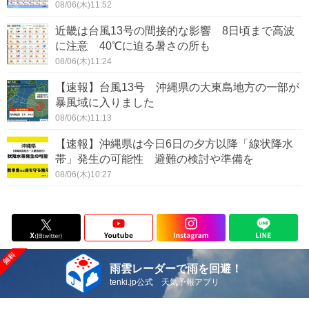
08/06(木)11:52
近畿は台風13号の間接的な影響 8日頃まで高波
に注意 40℃に迫る暑さの所も
08/06(木)11:24
【速報】台風13号 沖縄県の大東島地方の一部が
暴風域に入りました
08/06(木)11:13
【速報】沖縄県は今日6日の夕方以降「線状降水
帯」発生の可能性 避難の検討や準備を
08/06(木)10:27
雨雲レーダーで雨を回避！
tenki.jp公式 天気予報アプリ