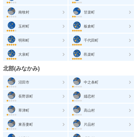
南牧村
甘楽町
玉村町
板倉町
明和町
千代田町
大泉町
邑楽町
北部(みなかみ)
沼田市
中之条町
長野原町
嬬恋村
草津町
高山村
東吾妻町
片品村