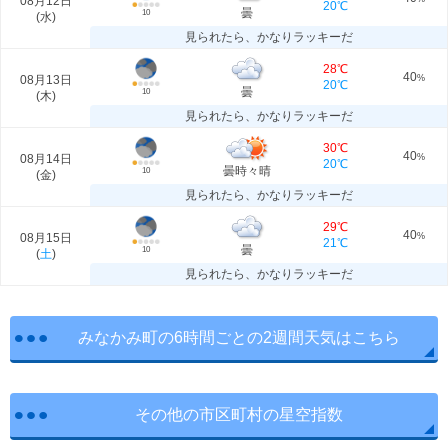
08月12日
20℃
曇
10
(
水
)
見られたら、かなりラッキーだ
28℃
40
08月13日
%
20℃
曇
10
(
木
)
見られたら、かなりラッキーだ
30℃
40
08月14日
%
20℃
曇時々晴
10
(
金
)
見られたら、かなりラッキーだ
29℃
40
08月15日
%
21℃
曇
10
(
土
)
見られたら、かなりラッキーだ
みなかみ町の6時間ごとの2週間天気はこちら
その他の市区町村の星空指数