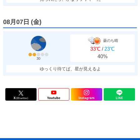
08月07日
(
金
)
曇のち晴
33℃
/
23℃
40%
30
ゆっくり待てば、星が見えるよ