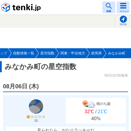
tenki.jp
検索
メニュー
現在地
ップ
指数情報一覧
星空指数
関東・甲信地方
群馬県
みなかみ町
みなかみ町の星空指数
06日10:00発表
08月06日
(
木
)
晴のち曇
32℃
/
21℃
40%
10
見られたら、かなりラッキーだ