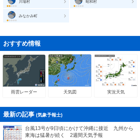
川場村
昭和村
みなかみ町
おすすめ情報
天気図
実況天気
雨雲レーダー
最新の記事
(気象予報士)
台風13号が9日頃にかけて沖縄に接近 九州から
東海は猛暑が続く 2週間天気予報