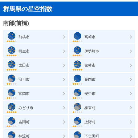
群馬県の星空指数
南部(前橋)
前橋市
高崎市
桐生市
伊勢崎市
太田市
館林市
渋川市
藤岡市
富岡市
安中市
みどり市
榛東村
吉岡町
上野村
神流町
下仁田町