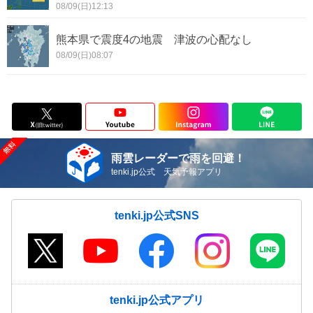
08/09(日)12:13
熊本県で震度4の地震 津波の心配なし
08/09(日)08:07
雨雲レーダーで雨を回避！
tenki.jp公式 天気予報アプリ
tenki.jp公式SNS
tenki.jp公式アプリ