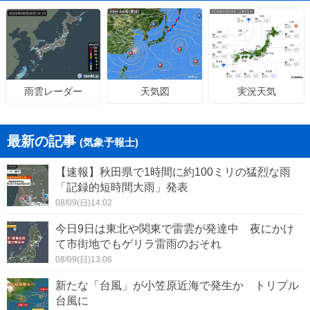
天気図
実況天気
雨雲レーダー
最新の記事
(気象予報士)
【速報】秋田県で1時間に約100ミリの猛烈な雨
「記録的短時間大雨」発表
08/09(日)14:02
今日9日は東北や関東で雷雲が発達中 夜にかけ
て市街地でもゲリラ雷雨のおそれ
08/09(日)13:06
新たな「台風」が小笠原近海で発生か トリプル
台風に