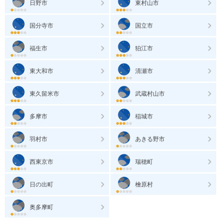
日野市
東村山市
国分寺市
国立市
福生市
狛江市
東大和市
清瀬市
東久留米市
武蔵村山市
多摩市
稲城市
羽村市
あきる野市
西東京市
瑞穂町
日の出町
檜原村
奥多摩町