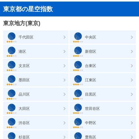
東京都の星空指数
東京地方(東京)
千代田区
中央区
港区
新宿区
文京区
台東区
墨田区
江東区
品川区
目黒区
大田区
世田谷区
渋谷区
中野区
杉並区
豊島区