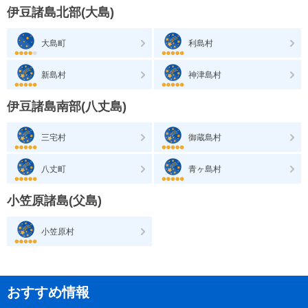
伊豆諸島北部(大島)
大島町
利島村
新島村
神津島村
伊豆諸島南部(八丈島)
三宅村
御蔵島村
八丈町
青ヶ島村
小笠原諸島(父島)
小笠原村
おすすめ情報