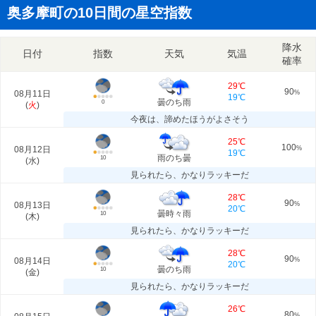
奥多摩町の10日間の星空指数
降水
日付
指数
天気
気温
確率
29℃
90
08月11日
%
19℃
曇のち雨
0
(
火
)
今夜は、諦めたほうがよさそう
25℃
100
08月12日
%
19℃
雨のち曇
10
(
水
)
見られたら、かなりラッキーだ
28℃
90
08月13日
%
20℃
曇時々雨
10
(
木
)
見られたら、かなりラッキーだ
28℃
90
08月14日
%
20℃
曇のち雨
10
(
金
)
見られたら、かなりラッキーだ
26℃
80
%