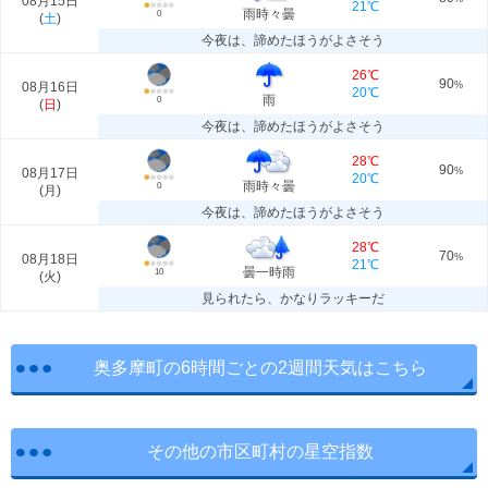
08月15日
21℃
雨時々曇
0
(
土
)
今夜は、諦めたほうがよさそう
26℃
90
08月16日
%
20℃
雨
0
(
日
)
今夜は、諦めたほうがよさそう
28℃
90
08月17日
%
20℃
雨時々曇
0
(
月
)
今夜は、諦めたほうがよさそう
28℃
70
08月18日
%
21℃
曇一時雨
10
(
火
)
見られたら、かなりラッキーだ
奥多摩町の6時間ごとの2週間天気はこちら
その他の市区町村の星空指数