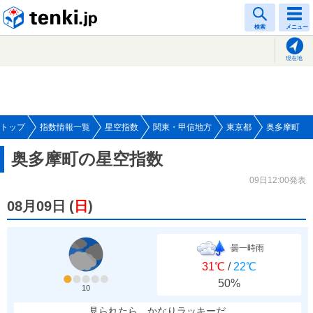
tenki.jp
検索
メニュー
現在地
トップ
指数情報一覧
星空指数
関東・甲信地方
東京都
奥多摩町
奥多摩町の星空指数
09日12:00発表
08月09日
(
日
)
曇一時雨
31℃
/
22℃
50%
10
見られたら、かなりラッキーだ