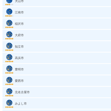
犬山市
江南市
稲沢市
大府市
知立市
高浜市
豊明市
愛西市
北名古屋市
みよし市