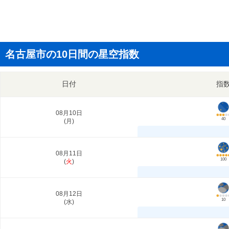
名古屋市の10日間の星空指数
日付
指
08月10日
40
(
月
)
08月11日
100
(
火
)
08月12日
10
(
水
)