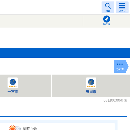
検索
メニュー
現在地
その他
一宮市
豊田市
08日06:00発表
晴時々曇