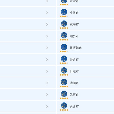
常滑市
小牧市
東海市
知多市
尾張旭市
岩倉市
日進市
清須市
弥富市
あま市