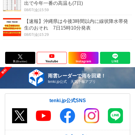
出で今年一番の高温も(7日)
08/07(金)15:59
【速報】沖縄県は今後3時間以内に線状降水帯発
生のおそれ 7日15時10分発表
08/07(金)15:29
雨雲レーダーで雨を回避！
tenki.jp公式 天気予報アプリ
tenki.jp公式SNS