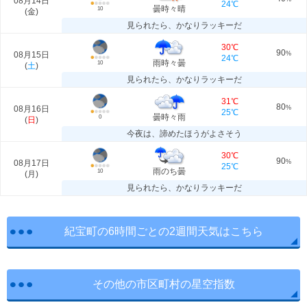
08月14日
24℃
曇時々晴
10
(
金
)
見られたら、かなりラッキーだ
30℃
90
08月15日
%
24℃
雨時々曇
10
(
土
)
見られたら、かなりラッキーだ
31℃
80
08月16日
%
25℃
曇時々雨
0
(
日
)
今夜は、諦めたほうがよさそう
30℃
90
08月17日
%
25℃
雨のち曇
10
(
月
)
見られたら、かなりラッキーだ
紀宝町の6時間ごとの2週間天気はこちら
その他の市区町村の星空指数