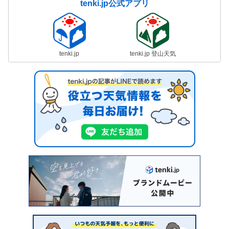
tenki.jp公式アプリ
tenki.jp
tenki.jp 登山天気