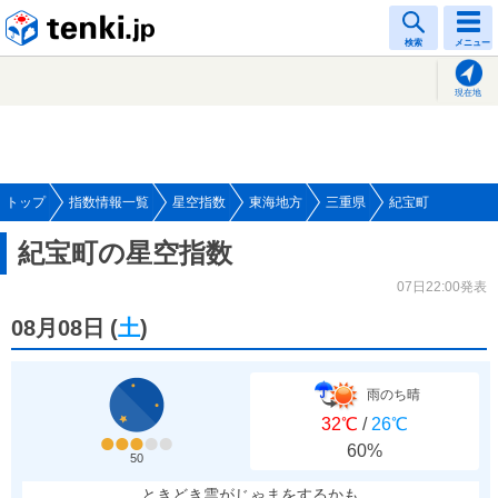
tenki.jp
検索
メニュー
現在地
トップ
指数情報一覧
星空指数
東海地方
三重県
紀宝町
紀宝町の星空指数
07日22:00発表
08月08日
(
土
)
雨のち晴
32℃
/
26℃
60%
50
ときどき雲がじゃまをするかも