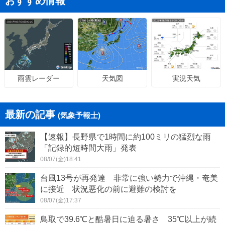
おすすめ情報
天気図
実況天気
雨雲レーダー
最新の記事
(気象予報士)
【速報】長野県で1時間に約100ミリの猛烈な雨
「記録的短時間大雨」発表
08/07(金)18:41
台風13号が再発達 非常に強い勢力で沖縄・奄美
に接近 状況悪化の前に避難の検討を
08/07(金)17:37
鳥取で39.6℃と酷暑日に迫る暑さ 35℃以上が続