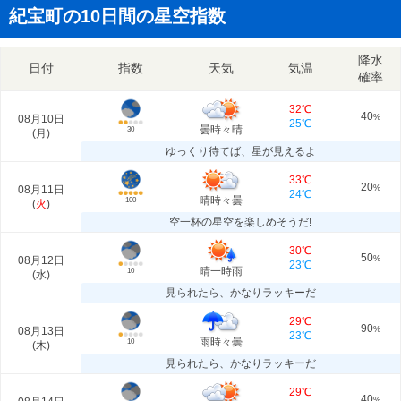
紀宝町の10日間の星空指数
降水
日付
指数
天気
気温
確率
32℃
40
08月10日
%
25℃
曇時々晴
30
(
月
)
ゆっくり待てば、星が見えるよ
33℃
20
08月11日
%
24℃
晴時々曇
100
(
火
)
空一杯の星空を楽しめそうだ!
30℃
50
08月12日
%
23℃
晴一時雨
10
(
水
)
見られたら、かなりラッキーだ
29℃
90
08月13日
%
23℃
雨時々曇
10
(
木
)
見られたら、かなりラッキーだ
29℃
40
%