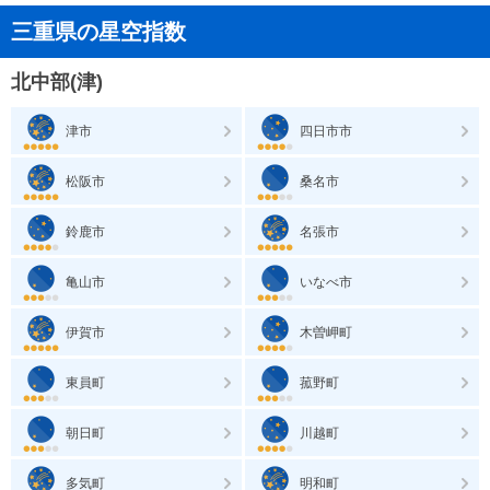
三重県の星空指数
北中部(津)
津市
四日市市
松阪市
桑名市
鈴鹿市
名張市
亀山市
いなべ市
伊賀市
木曽岬町
東員町
菰野町
朝日町
川越町
多気町
明和町