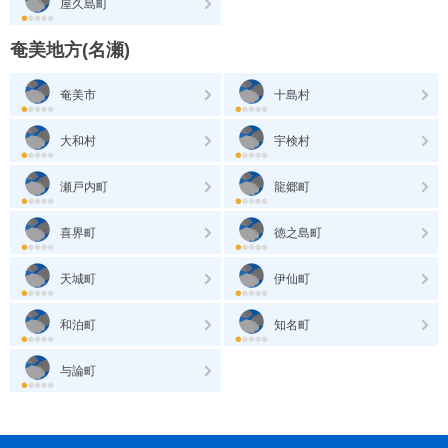
屋久島町
奄美地方(名瀬)
奄美市
十島村
大和村
宇検村
瀬戸内町
龍郷町
喜界町
徳之島町
天城町
伊仙町
和泊町
知名町
与論町