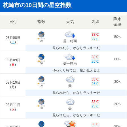
枕崎市の10日間の星空指数
降水
日付
指数
天気
気温
確率
33℃
50
08月08日
%
27℃
曇一時雨
10
(
土
)
見られたら、かなりラッキーだ
33℃
60
08月09日
%
26℃
曇一時雨
30
(
日
)
ゆっくり待てば、星が見えるよ
33℃
30
08月10日
%
26℃
曇
10
(
月
)
見られたら、かなりラッキーだ
33℃
30
08月11日
%
25℃
曇
10
(
火
)
見られたら、かなりラッキーだ
33℃
30
%