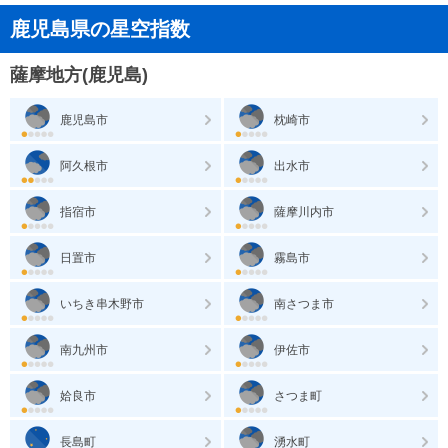
鹿児島県の星空指数
薩摩地方(鹿児島)
鹿児島市
枕崎市
阿久根市
出水市
指宿市
薩摩川内市
日置市
霧島市
いちき串木野市
南さつま市
南九州市
伊佐市
姶良市
さつま町
長島町
湧水町