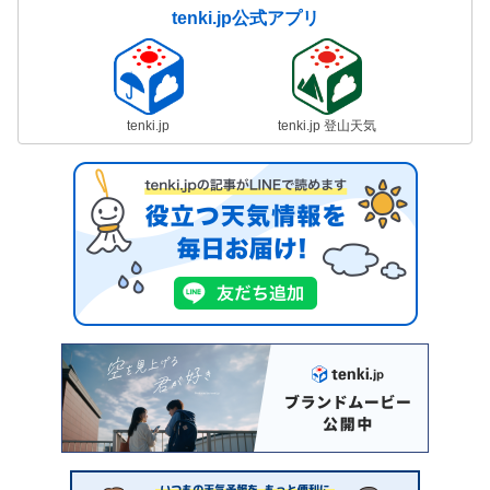
tenki.jp公式アプリ
tenki.jp
tenki.jp 登山天気