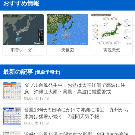
おすすめ情報
天気図
実況天気
雨雲レーダー
最新の記事
(気象予報士)
ダブル台風発生中 お盆は太平洋側で高波に注
意 沖縄は大雨・暴風・高波に厳重警戒
08/06(木)13:48
台風13号が9日頃にかけて沖縄に接近 九州から
東海は猛暑が続く 2週間天気予報
08/06(木)11:52
近畿は台風13号の間接的な影響 8日頃まで高波