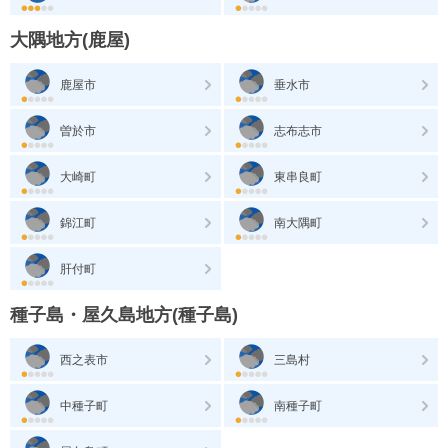
大隅地方(鹿屋)
鹿屋市
垂水市
曽於市
志布志市
大崎町
東串良町
錦江町
南大隅町
肝付町
種子島・屋久島地方(種子島)
西之表市
三島村
中種子町
南種子町