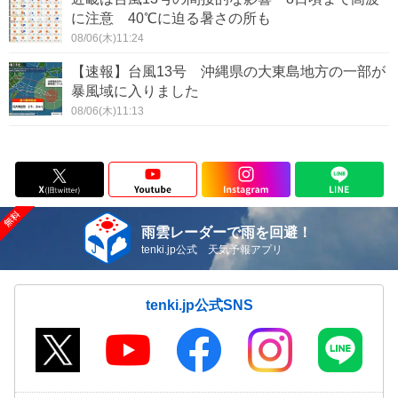
に注意 40℃に迫る暑さの所も
08/06(木)11:24
【速報】台風13号 沖縄県の大東島地方の一部が
暴風域に入りました
08/06(木)11:13
雨雲レーダーで雨を回避！
tenki.jp公式 天気予報アプリ
tenki.jp公式SNS