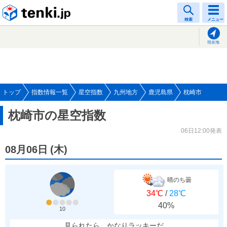
tenki.jp
検索
メニュー
現在地
トップ
指数情報一覧
星空指数
九州地方
鹿児島県
枕崎市
枕崎市の星空指数
06日12:00発表
08月06日
(
木
)
晴のち曇
34℃
/
28℃
40%
10
見られたら、かなりラッキーだ