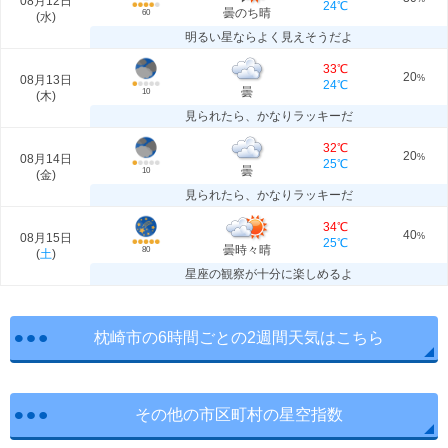
08月12日
24℃
曇のち晴
60
(
水
)
明るい星ならよく見えそうだよ
33℃
20
08月13日
%
24℃
曇
10
(
木
)
見られたら、かなりラッキーだ
32℃
20
08月14日
%
25℃
曇
10
(
金
)
見られたら、かなりラッキーだ
34℃
40
08月15日
%
25℃
曇時々晴
80
(
土
)
星座の観察が十分に楽しめるよ
枕崎市の6時間ごとの2週間天気はこちら
その他の市区町村の星空指数