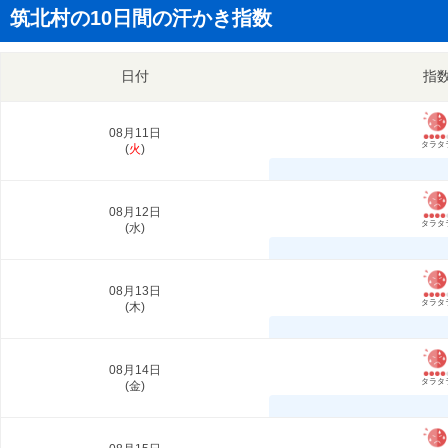
筑北村の10日間の汗かき指数
日付
指
08月11日
タラタ
(
火
)
08月12日
タラタ
(
水
)
08月13日
タラタ
(
木
)
08月14日
タラタ
(
金
)