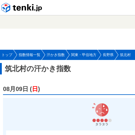
tenki.jp
トップ
指数情報一覧
汗かき指数
関東・甲信地方
長野県
筑北村
筑北村の汗かき指数
08月09日
(
日
)
タラタラ