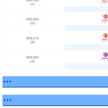
08月15日
タラタ
(
土
)
08月16日
タラタ
(
日
)
08月17日
タラタ
(
月
)
08月18日
ビッシ
(
火
)