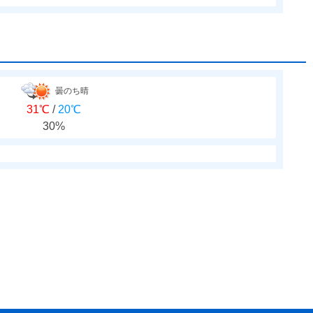
曇のち晴
31℃
/
20℃
30%