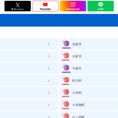
須坂市
大町市
千曲市
松川村
小谷村
小布施町
山ノ内町