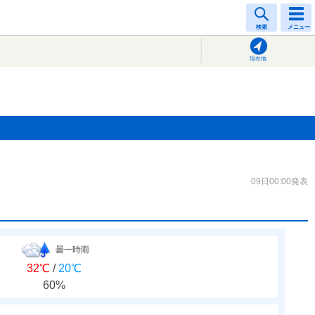
検索
メニュー
現在地
09日00:00発表
曇一時雨
32℃
/
20℃
60%