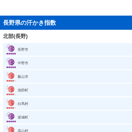
長野県の汗かき指数
北部(長野)
長野市
中野市
飯山市
池田町
白馬村
坂城町
高山村