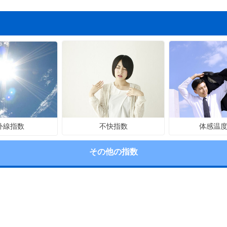
不快指数
体感温
外線指数
その他の指数