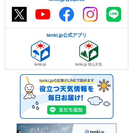
tenki.jp公式アプリ
tenki.jp
tenki.jp 登山天気