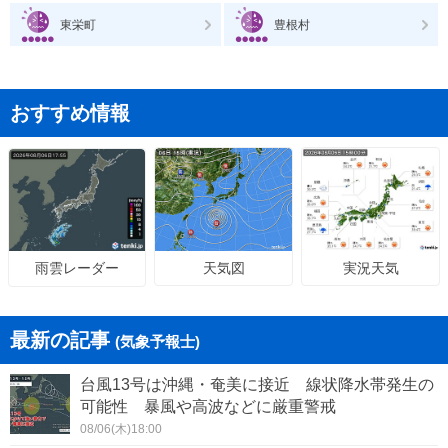
東栄町
豊根村
おすすめ情報
天気図
実況天気
雨雲レーダー
最新の記事
(気象予報士)
台風13号は沖縄・奄美に接近 線状降水帯発生の
可能性 暴風や高波などに厳重警戒
08/06(木)18:00