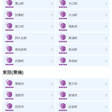
豊山町
大口町
扶桑町
大治町
蟹江町
飛島村
阿久比町
東浦町
南知多町
美浜町
武豊町
幸田町
東部(豊橋)
豊橋市
豊川市
蒲郡市
新城市
田原市
設楽町