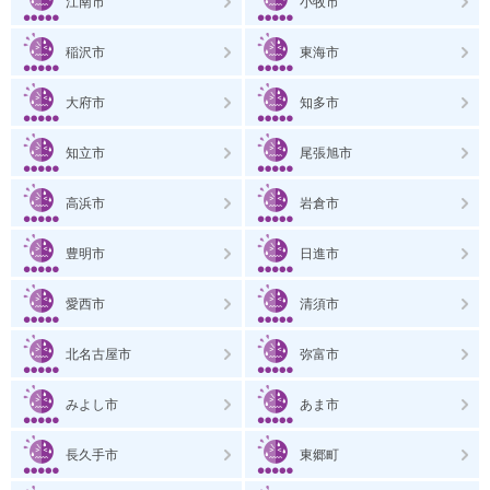
江南市
小牧市
稲沢市
東海市
大府市
知多市
知立市
尾張旭市
高浜市
岩倉市
豊明市
日進市
愛西市
清須市
北名古屋市
弥富市
みよし市
あま市
長久手市
東郷町