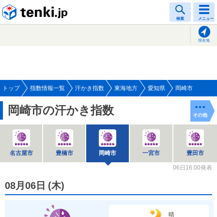
tenki.jp
検索
メニュー
現在地
トップ
指数情報一覧
汗かき指数
東海地方
愛知県
岡崎市
岡崎市の汗かき指数
その他
名古屋市
豊橋市
岡崎市
一宮市
豊田市
06日16:00発表
08月06日
(
木
)
晴