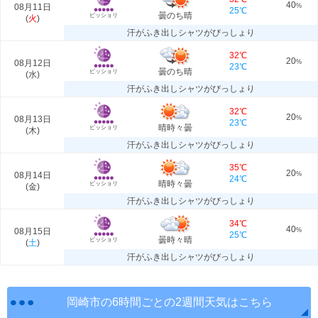
40
08月11日
%
25℃
曇のち晴
ビッショリ
(
火
)
汗がふき出しシャツがびっしょり
32℃
20
08月12日
%
23℃
曇のち晴
ビッショリ
(
水
)
汗がふき出しシャツがびっしょり
32℃
20
08月13日
%
23℃
晴時々曇
ビッショリ
(
木
)
汗がふき出しシャツがびっしょり
35℃
20
08月14日
%
24℃
晴時々曇
ビッショリ
(
金
)
汗がふき出しシャツがびっしょり
34℃
40
08月15日
%
25℃
曇時々晴
ビッショリ
(
土
)
汗がふき出しシャツがびっしょり
岡崎市の6時間ごとの2週間天気はこちら