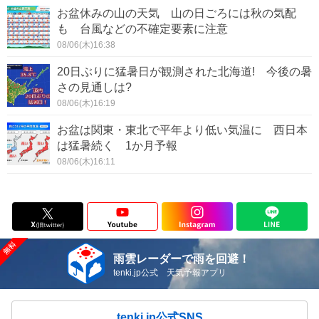
お盆休みの山の天気 山の日ごろには秋の気配
も 台風などの不確定要素に注意
08/06(木)16:38
20日ぶりに猛暑日が観測された北海道! 今後の暑
さの見通しは?
08/06(木)16:19
お盆は関東・東北で平年より低い気温に 西日本
は猛暑続く 1か月予報
08/06(木)16:11
雨雲レーダーで雨を回避！
tenki.jp公式 天気予報アプリ
tenki.jp公式SNS