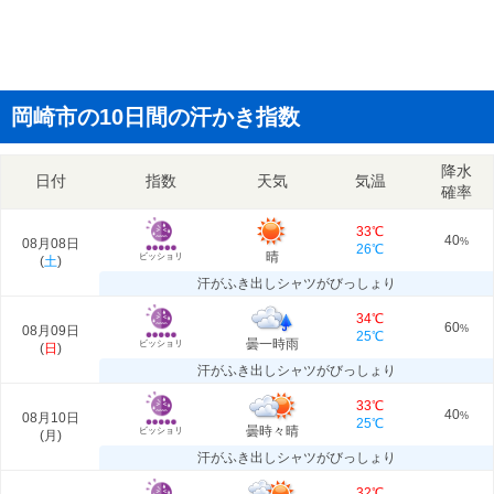
岡崎市の10日間の汗かき指数
降水
日付
指数
天気
気温
確率
33℃
40
08月08日
%
26℃
晴
ビッショリ
(
土
)
汗がふき出しシャツがびっしょり
34℃
60
08月09日
%
25℃
曇一時雨
ビッショリ
(
日
)
汗がふき出しシャツがびっしょり
33℃
40
08月10日
%
25℃
曇時々晴
ビッショリ
(
月
)
汗がふき出しシャツがびっしょり
32℃