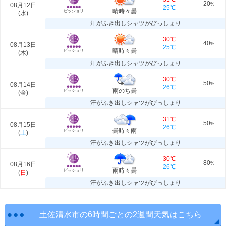
20
08月12日
%
25℃
晴時々曇
ビッショリ
(
水
)
汗がふき出しシャツがびっしょり
30℃
40
08月13日
%
25℃
晴時々曇
ビッショリ
(
木
)
汗がふき出しシャツがびっしょり
30℃
50
08月14日
%
26℃
雨のち曇
ビッショリ
(
金
)
汗がふき出しシャツがびっしょり
31℃
50
08月15日
%
26℃
曇時々雨
ビッショリ
(
土
)
汗がふき出しシャツがびっしょり
30℃
80
08月16日
%
26℃
雨時々曇
ビッショリ
(
日
)
汗がふき出しシャツがびっしょり
土佐清水市の6時間ごとの2週間天気はこちら