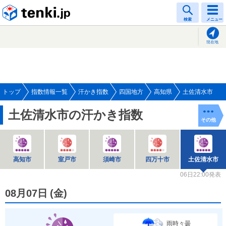
tenki.jp
検索
メニュー
現在地
トップ
指数情報一覧
汗かき指数
四国地方
高知県
土佐清水市
土佐清水市の汗かき指数
その他
高知市
室戸市
須崎市
四万十市
土佐清水市
06日22:00発表
08月07日
(
金
)
雨時々曇