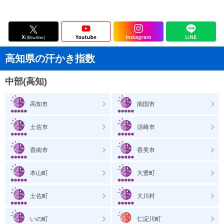
高知県の汗かき指数
中部(高知)
高知市
南国市
土佐市
須崎市
香南市
香美市
本山町
大豊町
土佐町
大川村
いの町
仁淀川町