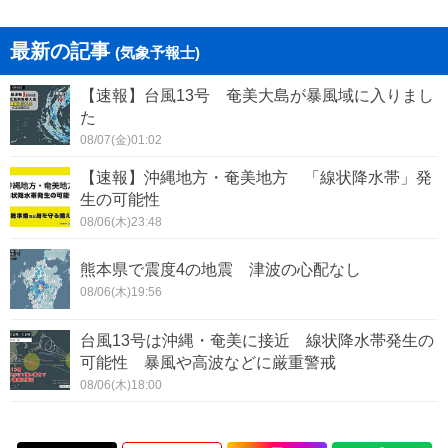
最新の記事
(気象予報士)
【速報】台風13号 奄美大島が暴風域に入りまし
た
08/07(金)01:02
【速報】沖縄地方・奄美地方 「線状降水帯」発
生の可能性
08/06(木)23:48
熊本県で震度4の地震 津波の心配なし
08/06(木)19:56
台風13号は沖縄・奄美に接近 線状降水帯発生の
可能性 暴風や高波などに厳重警戒
08/06(木)18:00