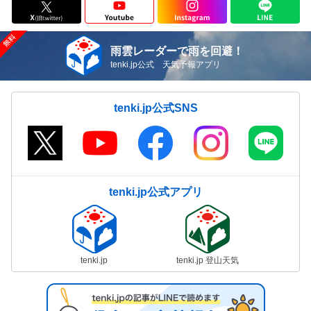
雨雲レーダーで雨を回避！
tenki.jp公式 天気予報アプリ
tenki.jp公式SNS
tenki.jp公式アプリ
tenki.jp
tenki.jp 登山天気