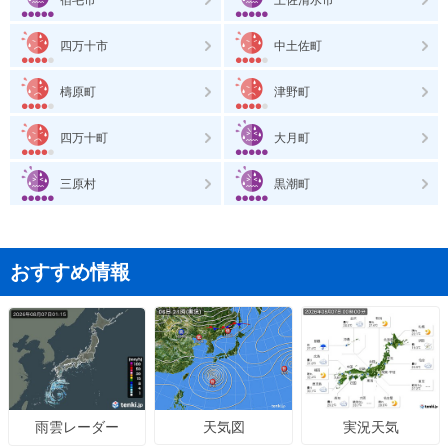
四万十市
中土佐町
檮原町
津野町
四万十町
大月町
三原村
黒潮町
おすすめ情報
天気図
実況天気
雨雲レーダー