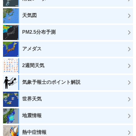
天気図
PM2.5分布予測
アメダス
2週間天気
気象予報士のポイント解説
世界天気
地震情報
熱中症情報