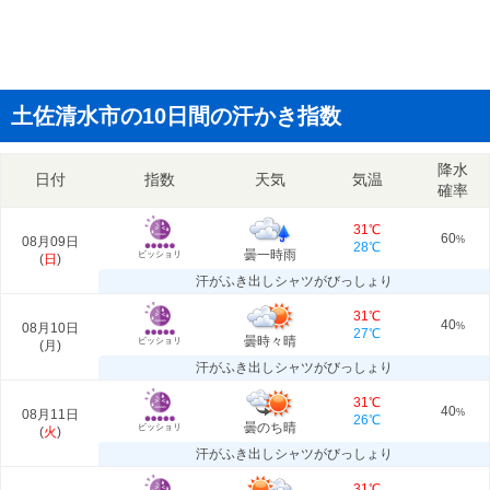
土佐清水市の10日間の汗かき指数
降水
日付
指数
天気
気温
確率
31℃
60
08月09日
%
28℃
曇一時雨
ビッショリ
(
日
)
汗がふき出しシャツがびっしょり
31℃
40
08月10日
%
27℃
曇時々晴
ビッショリ
(
月
)
汗がふき出しシャツがびっしょり
31℃
40
08月11日
%
26℃
曇のち晴
ビッショリ
(
火
)
汗がふき出しシャツがびっしょり
31℃