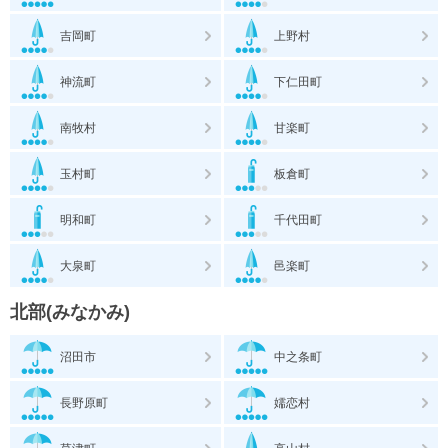
吉岡町
上野村
神流町
下仁田町
南牧村
甘楽町
玉村町
板倉町
明和町
千代田町
大泉町
邑楽町
北部(みなかみ)
沼田市
中之条町
長野原町
嬬恋村