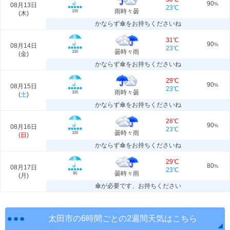
90
08月13日
%
23℃
雨時々曇
100
(
木
)
かならず傘をお持ちくださいね
31℃
90
08月14日
%
23℃
曇時々雨
100
(
金
)
かならず傘をお持ちくださいね
29℃
90
08月15日
%
23℃
雨時々曇
100
(
土
)
かならず傘をお持ちくださいね
28℃
90
08月16日
%
23℃
曇時々雨
100
(
日
)
かならず傘をお持ちくださいね
29℃
80
08月17日
%
23℃
曇時々雨
90
(
月
)
傘が必要です、お持ちください
太田市の6時間ごとの2週間天気はこちら