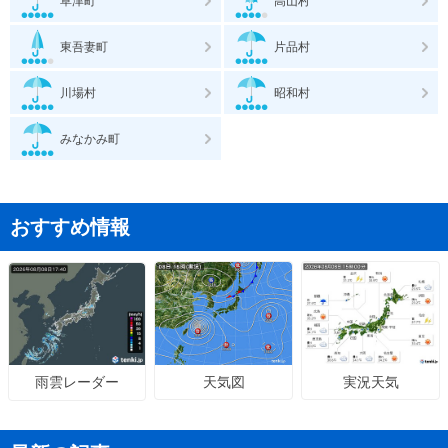
草津町
高山村
東吾妻町
片品村
川場村
昭和村
みなかみ町
おすすめ情報
天気図
実況天気
雨雲レーダー