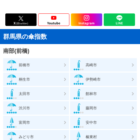
群馬県の傘指数
南部(前橋)
前橋市
高崎市
桐生市
伊勢崎市
太田市
館林市
渋川市
藤岡市
富岡市
安中市
みどり市
榛東村