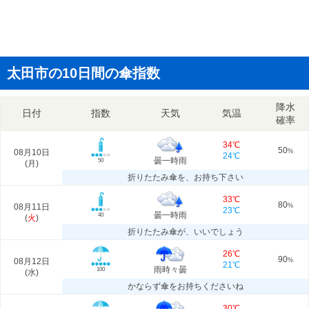
太田市の10日間の傘指数
降水
日付
指数
天気
気温
確率
34℃
50
08月10日
%
24℃
曇一時雨
50
(
月
)
折りたたみ傘を、お持ち下さい
33℃
80
08月11日
%
23℃
曇一時雨
40
(
火
)
折りたたみ傘が、いいでしょう
26℃
90
08月12日
%
21℃
雨時々曇
100
(
水
)
かならず傘をお持ちくださいね
30℃