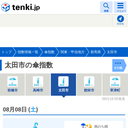
tenki.jp
検索
メニュー
現在地
トップ
指数情報一覧
傘指数
関東・甲信地方
群馬県
太田市
太田市の傘指数
その他
前橋市
高崎市
太田市
館林市
草津町
08日16:00発表
08月08日
(
土
)
雨のち晴