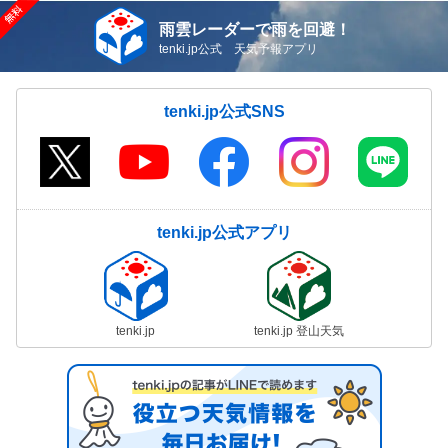
雨雲レーダーで雨を回避！
tenki.jp公式 天気予報アプリ
tenki.jp公式SNS
tenki.jp公式アプリ
tenki.jp
tenki.jp 登山天気