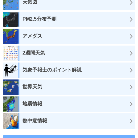
天気図
PM2.5分布予測
アメダス
2週間天気
気象予報士のポイント解説
世界天気
地震情報
熱中症情報