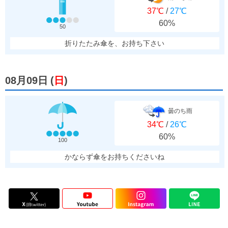
37℃
/
27℃
60%
50
折りたたみ傘を、お持ち下さい
08月09日
(
日
)
曇のち雨
34℃
/
26℃
60%
100
かならず傘をお持ちくださいね