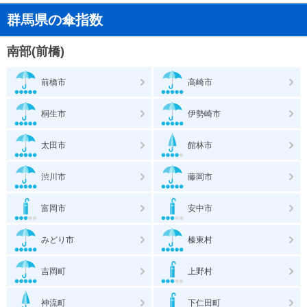
群馬県の傘指数
南部(前橋)
前橋市
高崎市
桐生市
伊勢崎市
太田市
館林市
渋川市
藤岡市
富岡市
安中市
みどり市
榛東村
吉岡町
上野村
神流町
下仁田町