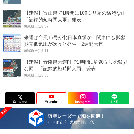
【速報】富山県で1時間に100ミリ超の猛烈な雨
「記録的短時間大雨」発表
08/08(土)18:57
来週は台風15号が北日本直撃か 関東にも影響
熱帯低気圧が次々と発生 2週間天気
08/08(土)18:41
【速報】青森県大鰐町で1時間に約90ミリの猛烈
な雨 「記録的短時間大雨」発表
08/08(土)16:55
雨雲レーダーで雨を回避！
tenki.jp公式 天気予報アプリ