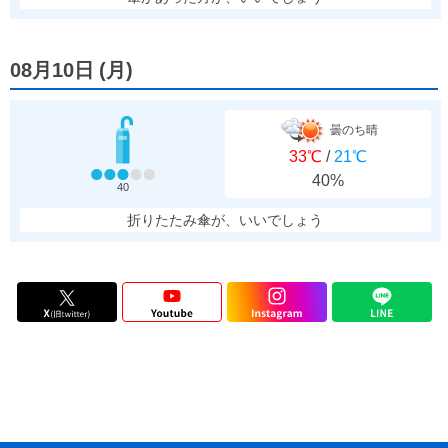
08月10日
(
月
)
曇のち晴
33℃
/
21℃
40%
40
折りたたみ傘が、いいでしょう