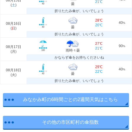
08月15日
21℃
曇
40
(
土
)
折りたたみ傘が、いいでしょう
28℃
40
08月16日
%
20℃
曇
40
(
日
)
折りたたみ傘が、いいでしょう
27℃
90
08月17日
%
21℃
雨時々曇
100
(
月
)
かならず傘をお持ちくださいね
29℃
40
08月18日
%
22℃
曇
40
(
火
)
折りたたみ傘が、いいでしょう
みなかみ町の6時間ごとの2週間天気はこちら
その他の市区町村の傘指数