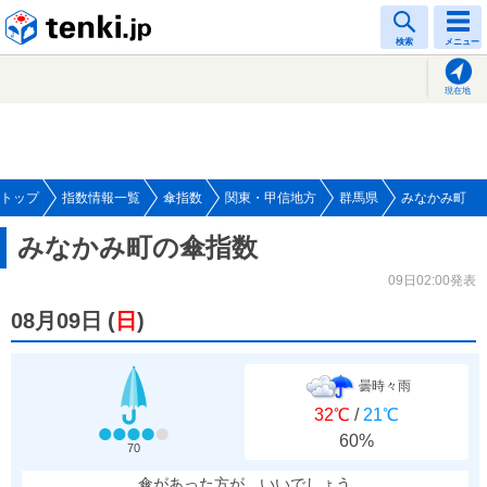
tenki.jp
検索
メニュー
現在地
トップ
指数情報一覧
傘指数
関東・甲信地方
群馬県
みなかみ町
みなかみ町の傘指数
09日02:00発表
08月09日
(
日
)
曇時々雨
32℃
/
21℃
60%
70
傘があった方が、いいでしょう