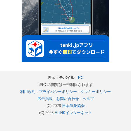
表示：
モバイル
｜
PC
※PCの閲覧は一部制限されます
利用規約
-
プライバシーポリシー
-
クッキーポリシー
広告掲載
-
お問い合わせ
-
ヘルプ
(C) 2026
日本気象協会
(C) 2026
ALiNKインターネット