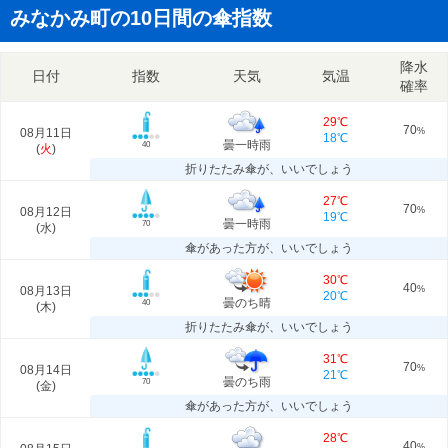
みなかみ町の10日間の傘指数
降水
日付
指数
天気
気温
確率
29℃
70
08月11日
%
18℃
曇一時雨
40
(
火
)
折りたたみ傘が、いいでしょう
27℃
70
08月12日
%
19℃
曇一時雨
70
(
水
)
傘があった方が、いいでしょう
30℃
40
08月13日
%
20℃
曇のち晴
40
(
木
)
折りたたみ傘が、いいでしょう
31℃
70
08月14日
%
21℃
曇のち雨
70
(
金
)
傘があった方が、いいでしょう
28℃
40
%