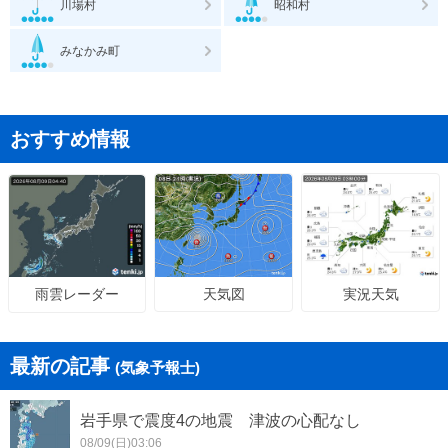
川場村
昭和村
みなかみ町
おすすめ情報
天気図
実況天気
雨雲レーダー
最新の記事
(気象予報士)
岩手県で震度4の地震 津波の心配なし
08/09(日)03:06