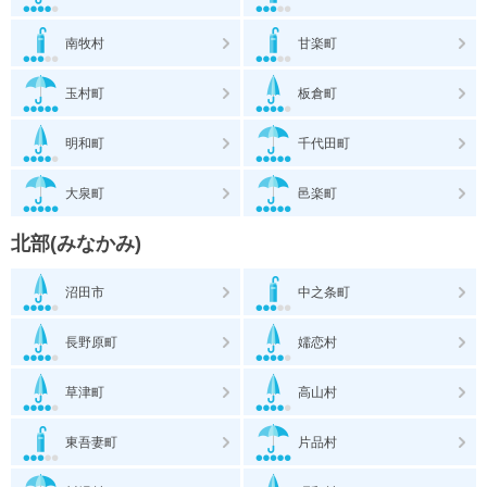
南牧村
甘楽町
玉村町
板倉町
明和町
千代田町
大泉町
邑楽町
北部(みなかみ)
沼田市
中之条町
長野原町
嬬恋村
草津町
高山村
東吾妻町
片品村