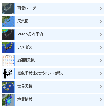
雨雲レーダー
天気図
PM2.5分布予測
アメダス
2週間天気
気象予報士のポイント解説
世界天気
地震情報