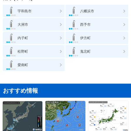
宇和島市
八幡浜市
大洲市
西予市
内子町
伊方町
松野町
鬼北町
愛南町
おすすめ情報