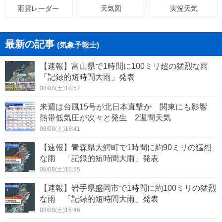
天気図
実況天気
雨雲レーダー
最新の記事
(気象予報士)
【速報】富山県で1時間に100ミリ超の猛烈な雨
「記録的短時間大雨」発表
08/08(土)18:57
来週は台風15号が北日本直撃か 関東にも影響
熱帯低気圧が次々と発生 2週間天気
08/08(土)18:41
【速報】青森県大鰐町で1時間に約90ミリの猛烈
な雨 「記録的短時間大雨」発表
08/08(土)16:55
【速報】岩手県盛岡市で1時間に約100ミリの猛烈
な雨 「記録的短時間大雨」発表
08/08(土)16:46