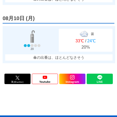
08月10日
(
月
)
曇
33℃
/
24℃
20%
20
傘の出番は、ほとんどなさそう