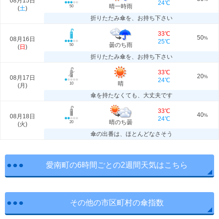
08月15日
24℃
晴一時雨
50
(
土
)
折りたたみ傘を、お持ち下さい
33℃
50
08月16日
%
25℃
曇のち雨
50
(
日
)
折りたたみ傘を、お持ち下さい
33℃
20
08月17日
%
24℃
晴
10
(
月
)
傘を持たなくても、大丈夫です
33℃
40
08月18日
%
24℃
晴のち曇
20
(
火
)
傘の出番は、ほとんどなさそう
愛南町の6時間ごとの2週間天気はこちら
その他の市区町村の傘指数