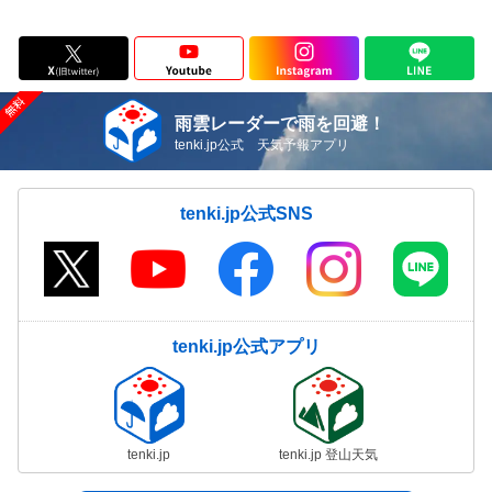
雨雲レーダーで雨を回避！
tenki.jp公式 天気予報アプリ
tenki.jp公式SNS
tenki.jp公式アプリ
tenki.jp
tenki.jp 登山天気