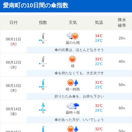
愛南町の10日間の傘指数
降水
日付
指数
天気
気温
確率
34℃
20
08月11日
%
24℃
曇のち晴
20
(
火
)
傘の出番は、ほとんどなさそう
33℃
40
08月12日
%
22℃
晴
10
(
水
)
傘を持たなくても、大丈夫です
31℃
50
08月13日
%
23℃
晴一時雨
50
(
木
)
折りたたみ傘を、お持ち下さい
31℃
60
08月14日
%
24℃
曇時々雨
70
(
金
)
傘があった方が、いいでしょう
32℃
50
%