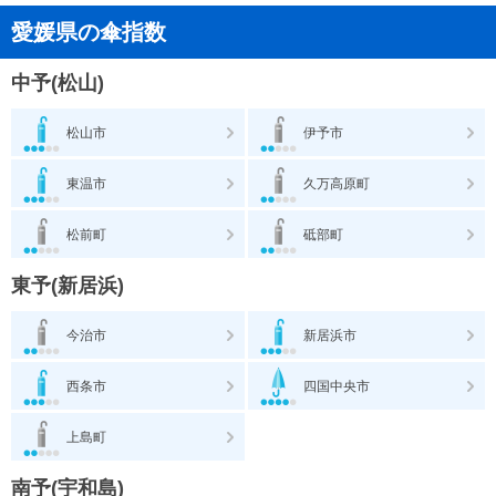
愛媛県の傘指数
中予(松山)
松山市
伊予市
東温市
久万高原町
松前町
砥部町
東予(新居浜)
今治市
新居浜市
西条市
四国中央市
上島町
南予(宇和島)