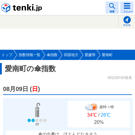
tenki.jp
検索
メニュー
現在地
トップ
指数情報一覧
傘指数
四国地方
愛媛県
愛南町
愛南町の傘指数
09日00:00発表
08月09日
(
日
)
曇時々晴
34℃
/
26℃
20%
20
傘の出番は、ほとんどなさそう