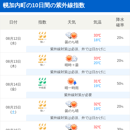
幌加内町の10日間の紫外線指数
降水
日付
指数
天気
気温
確率
33℃
20
08月12日
%
18℃
曇のち晴
強い
(
水
)
紫外線対策は必須、外では日かげに
33℃
20
08月13日
%
20℃
晴時々曇
強い
(
木
)
紫外線対策は必須、外では日かげに
31℃
50
08月14日
%
19℃
晴一時雨
中程度
(
金
)
紫外線対策が必要
32℃
20
08月15日
%
19℃
曇のち晴
強い
(
土
)
紫外線対策は必須、外では日かげに
32℃
30
%