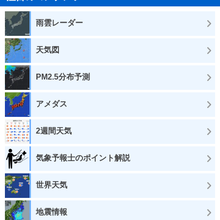
雨雲レーダー
天気図
PM2.5分布予測
アメダス
2週間天気
気象予報士のポイント解説
世界天気
地震情報