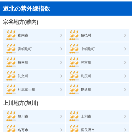
道北の紫外線指数
宗谷地方(稚内)
稚内市
猿払村
浜頓別町
中頓別町
枝幸町
豊富町
礼文町
利尻町
利尻富士町
幌延町
上川地方(旭川)
旭川市
士別市
名寄市
富良野市