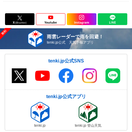
雨雲レーダーで雨を回避！
tenki.jp公式 天気予報アプリ
tenki.jp公式SNS
tenki.jp公式アプリ
tenki.jp
tenki.jp 登山天気