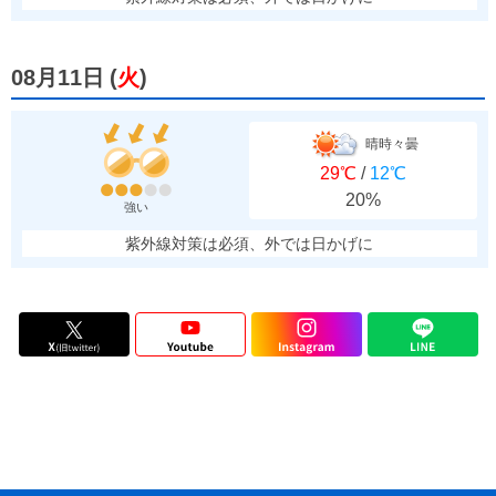
08月11日
(
火
)
晴時々曇
29℃
/
12℃
20%
強い
紫外線対策は必須、外では日かげに