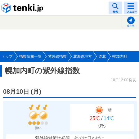
tenki.jp
検索
メニュー
現在地
トップ
指数情報一覧
紫外線指数
北海道地方
道北
幌加内町
幌加内町の紫外線指数
10日12:00発表
08月10日
(
月
)
晴
25℃
/
14℃
0%
強い
紫外線対策は必須、外では日かげに