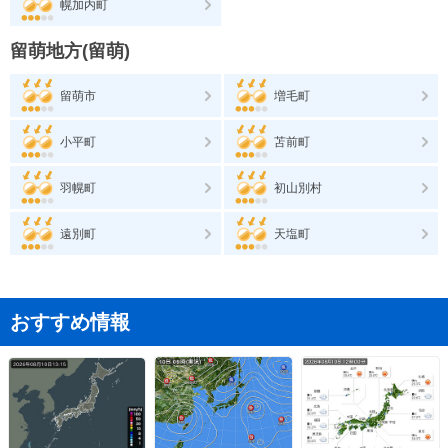
幌加内町
留萌地方(留萌)
留萌市
増毛町
小平町
苫前町
羽幌町
初山別村
遠別町
天塩町
おすすめ情報