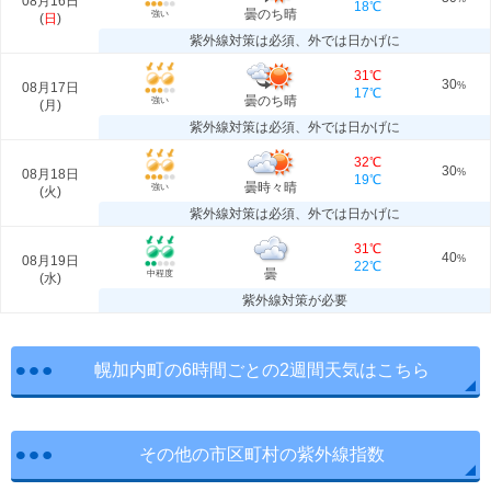
08月16日
18℃
曇のち晴
強い
(
日
)
紫外線対策は必須、外では日かげに
31℃
30
08月17日
%
17℃
曇のち晴
強い
(
月
)
紫外線対策は必須、外では日かげに
32℃
30
08月18日
%
19℃
曇時々晴
強い
(
火
)
紫外線対策は必須、外では日かげに
31℃
40
08月19日
%
22℃
曇
中程度
(
水
)
紫外線対策が必要
幌加内町の6時間ごとの2週間天気はこちら
その他の市区町村の紫外線指数