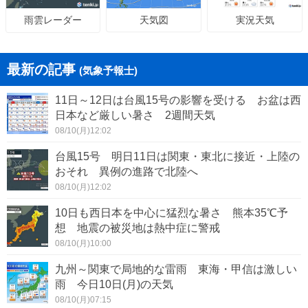
天気図
実況天気
雨雲レーダー
最新の記事
(気象予報士)
11日～12日は台風15号の影響を受ける お盆は西
日本など厳しい暑さ 2週間天気
08/10(月)12:02
台風15号 明日11日は関東・東北に接近・上陸の
おそれ 異例の進路で北陸へ
08/10(月)12:02
10日も西日本を中心に猛烈な暑さ 熊本35℃予
想 地震の被災地は熱中症に警戒
08/10(月)10:00
九州～関東で局地的な雷雨 東海・甲信は激しい
雨 今日10日(月)の天気
08/10(月)07:15