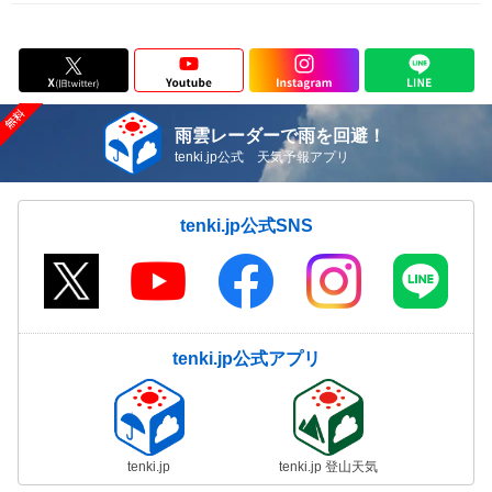
雨雲レーダーで雨を回避！
tenki.jp公式 天気予報アプリ
tenki.jp公式SNS
tenki.jp公式アプリ
tenki.jp
tenki.jp 登山天気