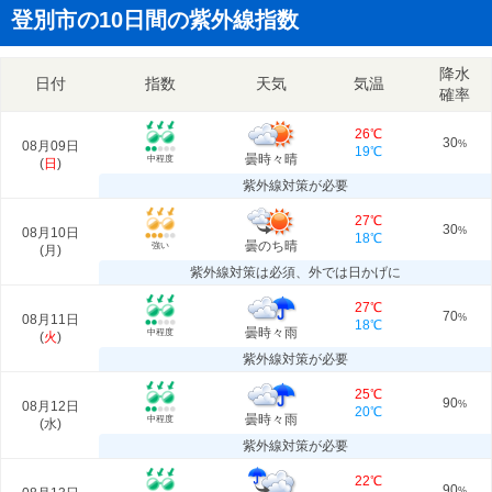
登別市の10日間の紫外線指数
降水
日付
指数
天気
気温
確率
26℃
30
08月09日
%
19℃
曇時々晴
中程度
(
日
)
紫外線対策が必要
27℃
30
08月10日
%
18℃
曇のち晴
強い
(
月
)
紫外線対策は必須、外では日かげに
27℃
70
08月11日
%
18℃
曇時々雨
中程度
(
火
)
紫外線対策が必要
25℃
90
08月12日
%
20℃
曇時々雨
中程度
(
水
)
紫外線対策が必要
22℃
90
%