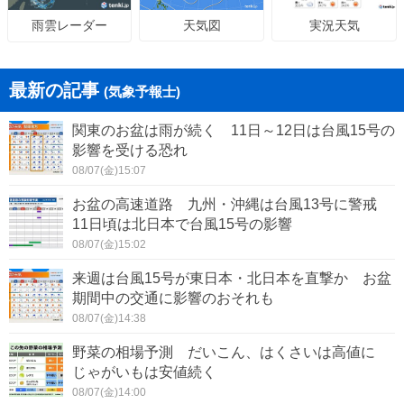
天気図
実況天気
雨雲レーダー
最新の記事
(気象予報士)
関東のお盆は雨が続く 11日～12日は台風15号の
影響を受ける恐れ
08/07(金)15:07
お盆の高速道路 九州・沖縄は台風13号に警戒
11日頃は北日本で台風15号の影響
08/07(金)15:02
来週は台風15号が東日本・北日本を直撃か お盆
期間中の交通に影響のおそれも
08/07(金)14:38
野菜の相場予測 だいこん、はくさいは高値に
じゃがいもは安値続く
08/07(金)14:00