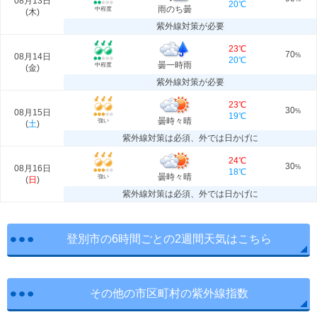
08月13日
20℃
雨のち曇
中程度
(
木
)
紫外線対策が必要
23℃
70
08月14日
%
20℃
曇一時雨
中程度
(
金
)
紫外線対策が必要
23℃
30
08月15日
%
19℃
曇時々晴
強い
(
土
)
紫外線対策は必須、外では日かげに
24℃
30
08月16日
%
18℃
曇時々晴
強い
(
日
)
紫外線対策は必須、外では日かげに
登別市の6時間ごとの2週間天気はこちら
その他の市区町村の紫外線指数