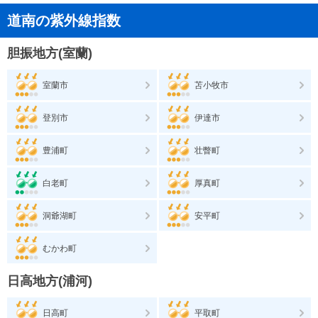
道南の紫外線指数
胆振地方(室蘭)
室蘭市
苫小牧市
登別市
伊達市
豊浦町
壮瞥町
白老町
厚真町
洞爺湖町
安平町
むかわ町
日高地方(浦河)
日高町
平取町