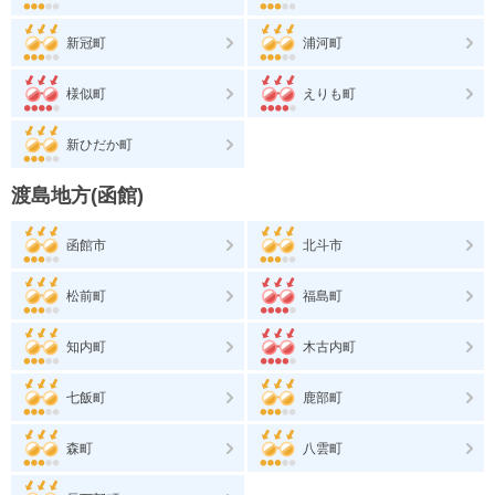
新冠町
浦河町
様似町
えりも町
新ひだか町
渡島地方(函館)
函館市
北斗市
松前町
福島町
知内町
木古内町
七飯町
鹿部町
森町
八雲町