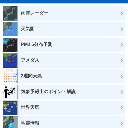
雨雲レーダー
天気図
PM2.5分布予測
アメダス
2週間天気
気象予報士のポイント解説
世界天気
地震情報