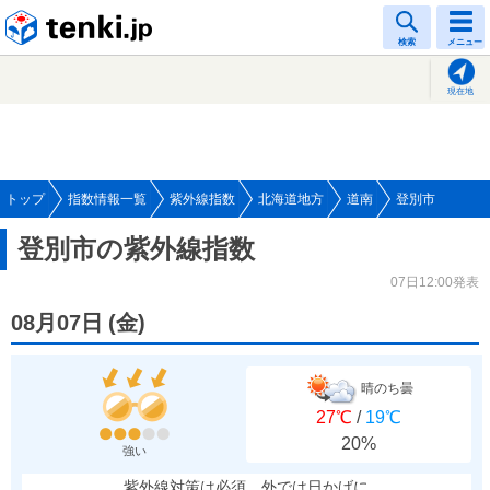
tenki.jp
検索
メニュー
現在地
トップ
指数情報一覧
紫外線指数
北海道地方
道南
登別市
登別市の紫外線指数
07日12:00発表
08月07日
(
金
)
晴のち曇
27℃
/
19℃
20%
強い
紫外線対策は必須、外では日かげに