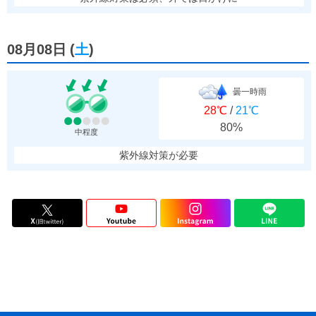
08月08日
(
土
)
曇一時雨
28℃
/
21℃
80%
中程度
紫外線対策が必要