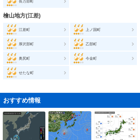
長万部町
檜山地方(江差)
江差町
上ノ国町
厚沢部町
乙部町
奥尻町
今金町
せたな町
おすすめ情報