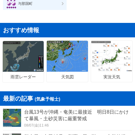
与那国町
おすすめ情報
天気図
実況天気
雨雲レーダー
最新の記事
(気象予報士)
台風13号が沖縄・奄美に最接近 明日8日にかけ
て暴風・土砂災害に厳重警戒
08/07(金)11:46