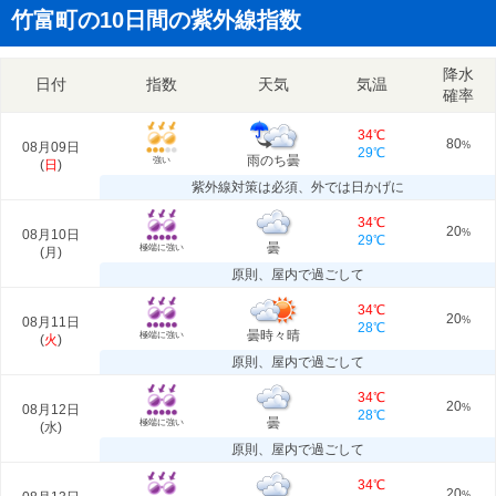
竹富町の10日間の紫外線指数
降水
日付
指数
天気
気温
確率
34℃
80
08月09日
%
29℃
雨のち曇
強い
(
日
)
紫外線対策は必須、外では日かげに
34℃
20
08月10日
%
29℃
曇
極端に強い
(
月
)
原則、屋内で過ごして
34℃
20
08月11日
%
28℃
曇時々晴
極端に強い
(
火
)
原則、屋内で過ごして
34℃
20
08月12日
%
28℃
曇
極端に強い
(
水
)
原則、屋内で過ごして
34℃
20
%