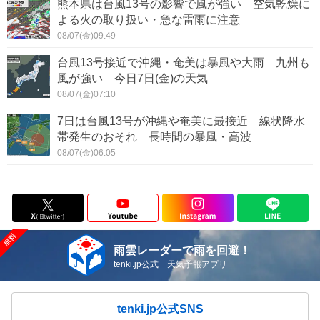
熊本県は台風13号の影響で風が強い 空気乾燥に
よる火の取り扱い・急な雷雨に注意
08/07(金)09:49
台風13号接近で沖縄・奄美は暴風や大雨 九州も
風が強い 今日7日(金)の天気
08/07(金)07:10
7日は台風13号が沖縄や奄美に最接近 線状降水
帯発生のおそれ 長時間の暴風・高波
08/07(金)06:05
雨雲レーダーで雨を回避！
tenki.jp公式 天気予報アプリ
tenki.jp公式SNS