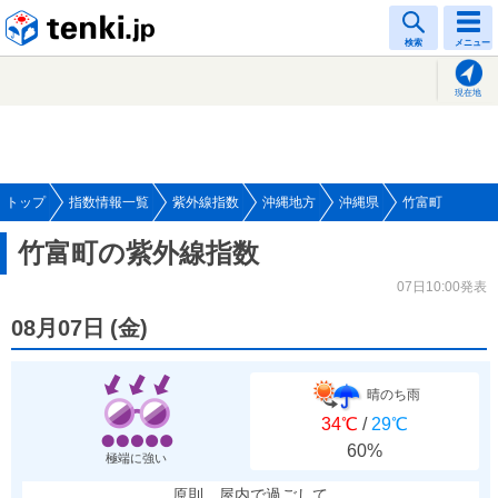
tenki.jp
検索
メニュー
現在地
トップ
指数情報一覧
紫外線指数
沖縄地方
沖縄県
竹富町
竹富町の紫外線指数
07日10:00発表
08月07日
(
金
)
晴のち雨
34℃
/
29℃
60%
極端に強い
原則、屋内で過ごして