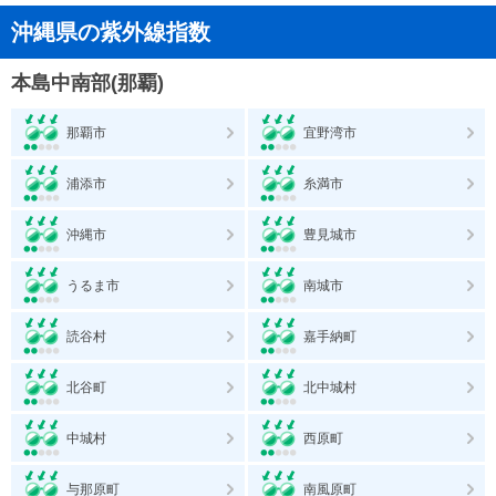
沖縄県の紫外線指数
本島中南部(那覇)
那覇市
宜野湾市
浦添市
糸満市
沖縄市
豊見城市
うるま市
南城市
読谷村
嘉手納町
北谷町
北中城村
中城村
西原町
与那原町
南風原町