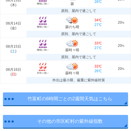
08月13日
28℃
曇
極端に強い
(
木
)
原則、屋内で過ごして
34℃
20
08月14日
%
27℃
曇のち晴
極端に強い
(
金
)
原則、屋内で過ごして
33℃
20
08月15日
%
27℃
曇時々晴
極端に強い
(
土
)
原則、屋内で過ごして
33℃
20
08月16日
%
26℃
曇時々晴
非常に強い
(
日
)
外出は最小限、厳重に紫外線対策
竹富町の6時間ごとの2週間天気はこちら
その他の市区町村の紫外線指数