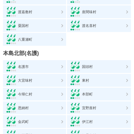
渡嘉敷村
座間味村
粟国村
渡名喜村
八重瀬町
本島北部(名護)
名護市
国頭村
大宜味村
東村
今帰仁村
本部町
恩納村
宜野座村
金武町
伊江村