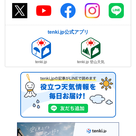
tenki.jp公式アプリ
tenki.jp
tenki.jp 登山天気