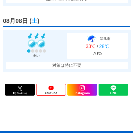
08月08日
(
土
)
暴風雨
33℃
/
28℃
70%
弱い
対策は特に不要