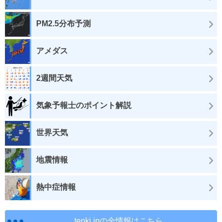
PM2.5分布予測
アメダス
2週間天気
気象予報士のポイント解説
世界天気
地震情報
熱中症情報
tenki.jpの全情報はこちら