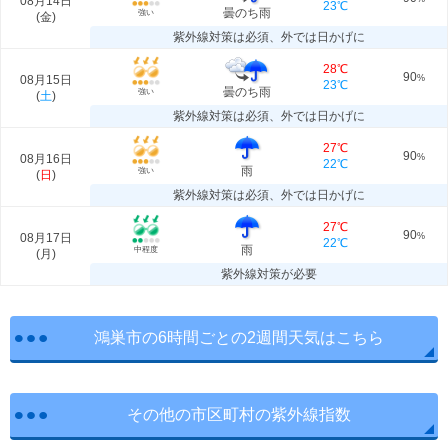
08月14日
23℃
曇のち雨
強い
(
金
)
紫外線対策は必須、外では日かげに
28℃
90
08月15日
%
23℃
曇のち雨
強い
(
土
)
紫外線対策は必須、外では日かげに
27℃
90
08月16日
%
22℃
雨
強い
(
日
)
紫外線対策は必須、外では日かげに
27℃
90
08月17日
%
22℃
雨
中程度
(
月
)
紫外線対策が必要
鴻巣市の6時間ごとの2週間天気はこちら
その他の市区町村の紫外線指数