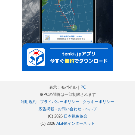
表示：
モバイル
｜
PC
※PCの閲覧は一部制限されます
利用規約
-
プライバシーポリシー
-
クッキーポリシー
広告掲載
-
お問い合わせ
-
ヘルプ
(C) 2026
日本気象協会
(C) 2026
ALiNKインターネット