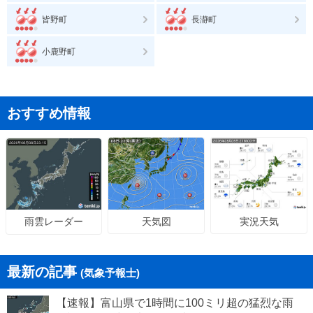
皆野町
長瀞町
小鹿野町
おすすめ情報
天気図
実況天気
雨雲レーダー
最新の記事
(気象予報士)
【速報】富山県で1時間に100ミリ超の猛烈な雨