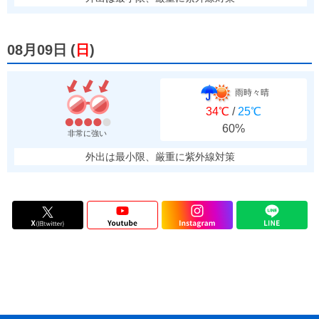
08月09日
(
日
)
雨時々晴
34℃
/
25℃
60%
非常に強い
外出は最小限、厳重に紫外線対策