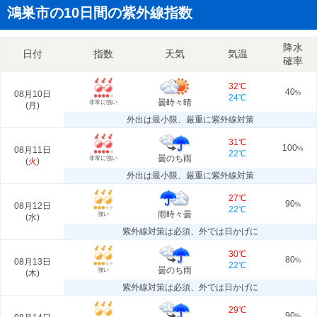
鴻巣市の10日間の紫外線指数
降水
日付
指数
天気
気温
確率
32℃
40
08月10日
%
24℃
曇時々晴
非常に強い
(
月
)
外出は最小限、厳重に紫外線対策
31℃
100
08月11日
%
22℃
曇のち雨
非常に強い
(
火
)
外出は最小限、厳重に紫外線対策
27℃
90
08月12日
%
22℃
雨時々曇
強い
(
水
)
紫外線対策は必須、外では日かげに
30℃
80
08月13日
%
22℃
曇のち雨
強い
(
木
)
紫外線対策は必須、外では日かげに
29℃
90
%