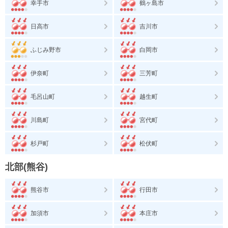
幸手市
鶴ヶ島市
日高市
吉川市
ふじみ野市
白岡市
伊奈町
三芳町
毛呂山町
越生町
川島町
宮代町
杉戸町
松伏町
北部(熊谷)
熊谷市
行田市
加須市
本庄市