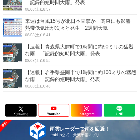
「記録的短時間大雨」発表
08/08(土)18:57
来週は台風15号が北日本直撃か 関東にも影響
熱帯低気圧が次々と発生 2週間天気
08/08(土)18:41
【速報】青森県大鰐町で1時間に約90ミリの猛烈
な雨 「記録的短時間大雨」発表
08/08(土)16:55
【速報】岩手県盛岡市で1時間に約100ミリの猛烈
な雨 「記録的短時間大雨」発表
08/08(土)16:46
雨雲レーダーで雨を回避！
tenki.jp公式 天気予報アプリ