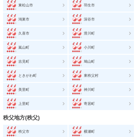
東松山市
羽生市
鴻巣市
深谷市
久喜市
滑川町
嵐山町
小川町
吉見町
鳩山町
ときがわ町
東秩父村
美里町
神川町
上里町
寄居町
秩父地方(秩父)
秩父市
横瀬町