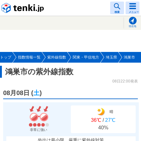
tenki.jp
検索
メニュー
現在地
トップ
指数情報一覧
紫外線指数
関東・甲信地方
埼玉県
鴻巣市
鴻巣市の紫外線指数
08日22:00発表
08月08日
(
土
)
晴
36℃
/
27℃
40%
非常に強い
外出は最小限、厳重に紫外線対策