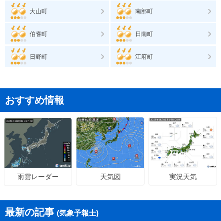
大山町
南部町
伯耆町
日南町
日野町
江府町
おすすめ情報
天気図
実況天気
雨雲レーダー
最新の記事
(気象予報士)