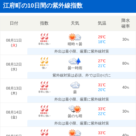
江府町の10日間の紫外線指数
降水
日付
指数
天気
気温
確率
29℃
30
08月11日
%
18℃
晴時々曇
非常に強い
(
火
)
外出は最小限、厳重に紫外線対策
27℃
80
08月12日
%
21℃
曇一時雨
強い
(
水
)
紫外線対策は必須、外では日かげに
31℃
40
08月13日
%
20℃
曇
非常に強い
(
木
)
外出は最小限、厳重に紫外線対策
33℃
30
08月14日
%
22℃
曇のち晴
非常に強い
(
金
)
外出は最小限、厳重に紫外線対策
33℃
40
%