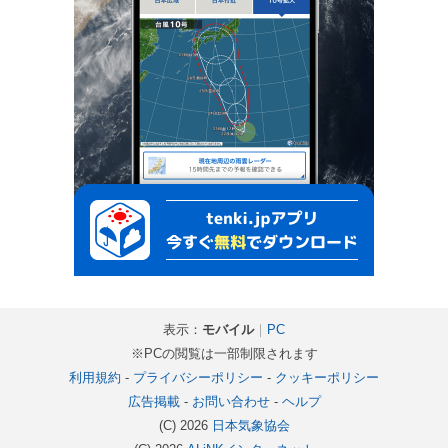
表示：
モバイル
｜
PC
※PCの閲覧は一部制限されます
利用規約
-
プライバシーポリシー
-
クッキーポリシー
広告掲載
-
お問い合わせ
-
ヘルプ
(C) 2026
日本気象協会