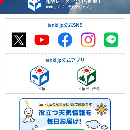
雨雲レーダーで雨を回避！
tenki.jp公式 天気予報アプリ
tenki.jp公式SNS
tenki.jp公式アプリ
tenki.jp
tenki.jp 登山天気