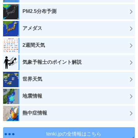
PM2.5分布予測
アメダス
2週間天気
気象予報士のポイント解説
世界天気
地震情報
熱中症情報
tenki.jpの全情報はこちら