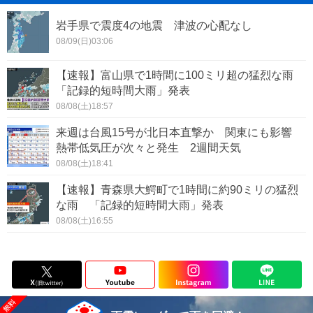
岩手県で震度4の地震 津波の心配なし
08/09(日)03:06
【速報】富山県で1時間に100ミリ超の猛烈な雨
「記録的短時間大雨」発表
08/08(土)18:57
来週は台風15号が北日本直撃か 関東にも影響
熱帯低気圧が次々と発生 2週間天気
08/08(土)18:41
【速報】青森県大鰐町で1時間に約90ミリの猛烈
な雨 「記録的短時間大雨」発表
08/08(土)16:55