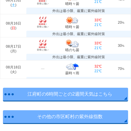
08月15日
21℃
晴時々曇
非常に強い
(
土
)
外出は最小限、厳重に紫外線対策
33℃
20
08月16日
%
21℃
晴時々曇
非常に強い
(
日
)
外出は最小限、厳重に紫外線対策
33℃
30
08月17日
%
21℃
晴のち曇
非常に強い
(
月
)
外出は最小限、厳重に紫外線対策
32℃
08月18日
---
70
%
22℃
(
火
)
曇時々雨
江府町の6時間ごとの2週間天気はこちら
その他の市区町村の紫外線指数