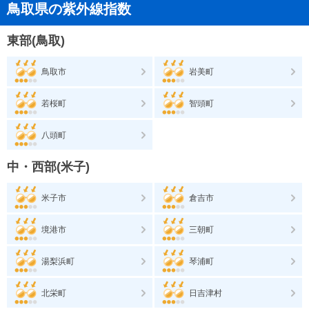
鳥取県の紫外線指数
東部(鳥取)
鳥取市
岩美町
若桜町
智頭町
八頭町
中・西部(米子)
米子市
倉吉市
境港市
三朝町
湯梨浜町
琴浦町
北栄町
日吉津村