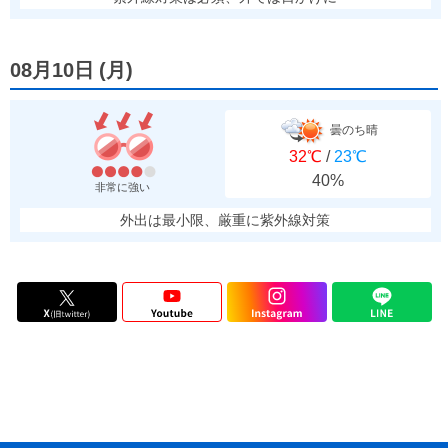
08月10日
(
月
)
曇のち晴
32℃
/
23℃
40%
非常に強い
外出は最小限、厳重に紫外線対策