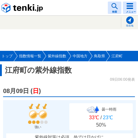
tenki.jp
検索
メニュー
現在地
トップ
指数情報一覧
紫外線指数
中国地方
鳥取県
江府町
江府町の紫外線指数
09日06:00発表
08月09日
(
日
)
曇一時雨
33℃
/
23℃
50%
強い
紫外線対策は必須、外では日かげに