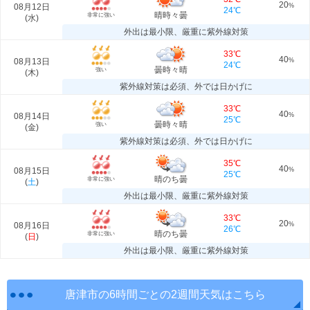
20
08月12日
%
24℃
晴時々曇
非常に強い
(
水
)
外出は最小限、厳重に紫外線対策
33℃
40
08月13日
%
24℃
曇時々晴
強い
(
木
)
紫外線対策は必須、外では日かげに
33℃
40
08月14日
%
25℃
曇時々晴
強い
(
金
)
紫外線対策は必須、外では日かげに
35℃
40
08月15日
%
25℃
晴のち曇
非常に強い
(
土
)
外出は最小限、厳重に紫外線対策
33℃
20
08月16日
%
26℃
晴のち曇
非常に強い
(
日
)
外出は最小限、厳重に紫外線対策
唐津市の6時間ごとの2週間天気はこちら