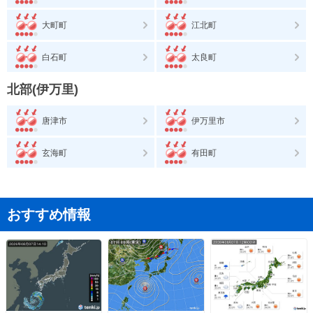
大町町
江北町
白石町
太良町
北部(伊万里)
唐津市
伊万里市
玄海町
有田町
おすすめ情報