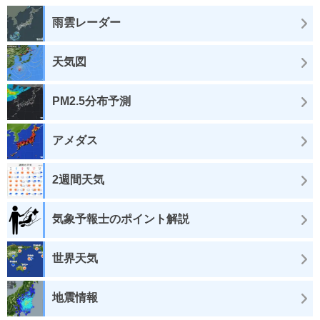
雨雲レーダー
天気図
PM2.5分布予測
アメダス
2週間天気
気象予報士のポイント解説
世界天気
地震情報