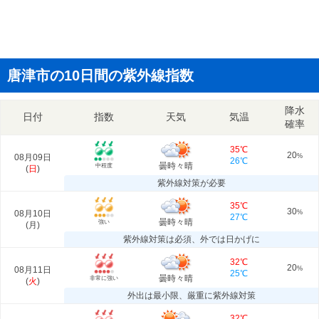
唐津市の10日間の紫外線指数
降水
日付
指数
天気
気温
確率
35℃
20
08月09日
%
26℃
曇時々晴
中程度
(
日
)
紫外線対策が必要
35℃
30
08月10日
%
27℃
曇時々晴
強い
(
月
)
紫外線対策は必須、外では日かげに
32℃
20
08月11日
%
25℃
曇時々晴
非常に強い
(
火
)
外出は最小限、厳重に紫外線対策
32℃