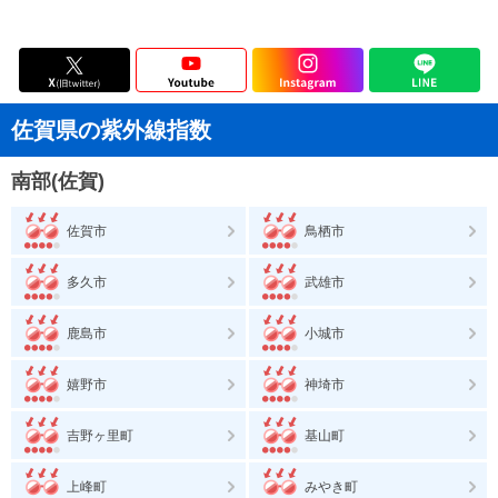
佐賀県の紫外線指数
南部(佐賀)
佐賀市
鳥栖市
多久市
武雄市
鹿島市
小城市
嬉野市
神埼市
吉野ヶ里町
基山町
上峰町
みやき町