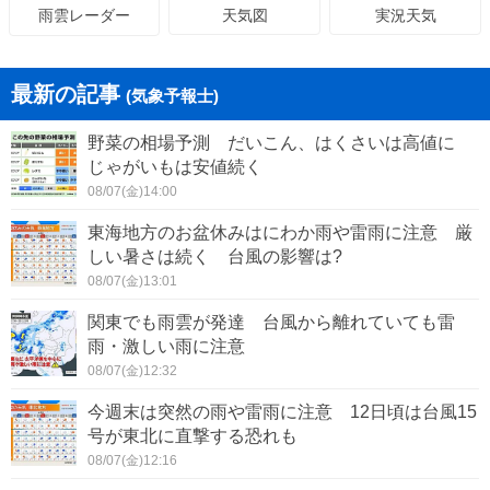
天気図
実況天気
雨雲レーダー
最新の記事
(気象予報士)
野菜の相場予測 だいこん、はくさいは高値に
じゃがいもは安値続く
08/07(金)14:00
東海地方のお盆休みはにわか雨や雷雨に注意 厳
しい暑さは続く 台風の影響は?
08/07(金)13:01
関東でも雨雲が発達 台風から離れていても雷
雨・激しい雨に注意
08/07(金)12:32
今週末は突然の雨や雷雨に注意 12日頃は台風15
号が東北に直撃する恐れも
08/07(金)12:16