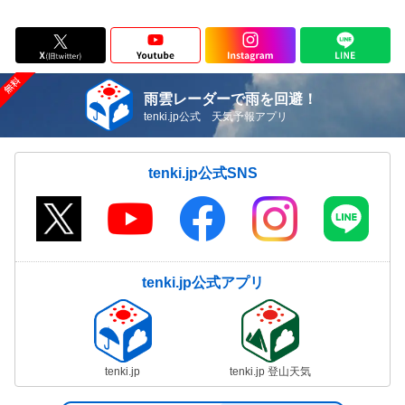
雨雲レーダーで雨を回避！
tenki.jp公式 天気予報アプリ
tenki.jp公式SNS
tenki.jp公式アプリ
tenki.jp
tenki.jp 登山天気