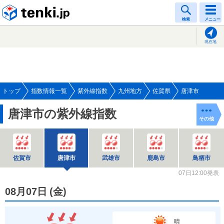
tenki.jp
検索
メニュー
現在地
トップ
指数情報一覧
紫外線指数
九州地方
佐賀県
唐津市
唐津市の紫外線指数
その他
佐賀市
唐津市
武雄市
鹿島市
鳥栖市
07日12:00発表
08月07日
(
金
)
晴