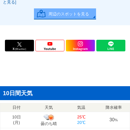
と見る]
周辺のスポットを見る
10日間天気
日付
天気
気温
降水確率
10日
25℃
30
%
(
月
)
20℃
曇のち晴