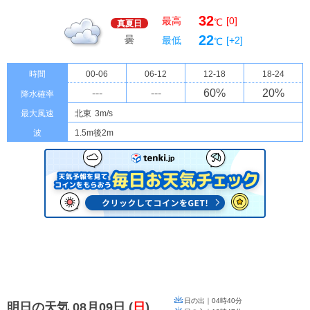
32
最高
[0]
℃
真夏日
22
曇
最低
[+2]
℃
時間
00-06
06-12
12-18
18-24
---
---
60
%
20
%
降水確率
最大風速
北東
3m/s
波
1.5m後2m
日の出｜
04時40分
明日の天気 08月09日
(
日
)