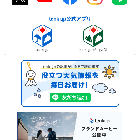
tenki.jp公式アプリ
tenki.jp
tenki.jp 登山天気