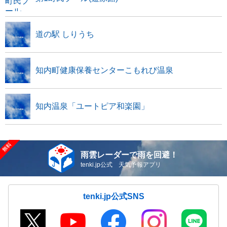
道の駅 しりうち
知内町健康保養センターこもれび温泉
知内温泉「ユートピア和楽園」
雨雲レーダーで雨を回避！
tenki.jp公式 天気予報アプリ
tenki.jp公式SNS