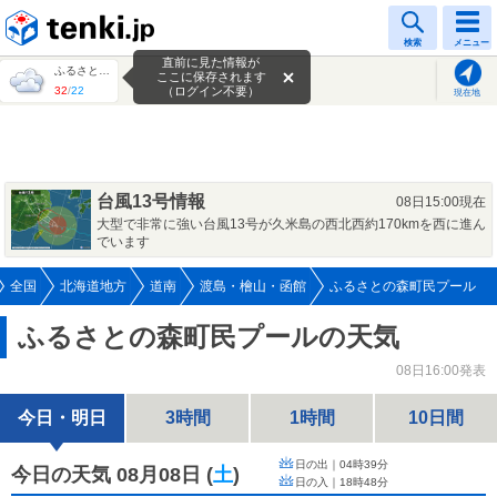
tenki.jp
検索
メニュー
直前に見た情報が
ふるさとの森町民プール
ここに保存されます
32
/
22
（ログイン不要）
現在地
台風13号情報
08日15:00現在
大型で非常に強い台風13号が久米島の西北西約170kmを西に進ん
でいます
全国
北海道地方
道南
渡島・檜山・函館
ふるさとの森町民プール
ふるさとの森町民プールの天気
08日16:00発表
今日・明日
3時間
1時間
10日間
日の出｜
04時39分
今日の天気 08月08日
(
土
)
日の入｜
18時48分