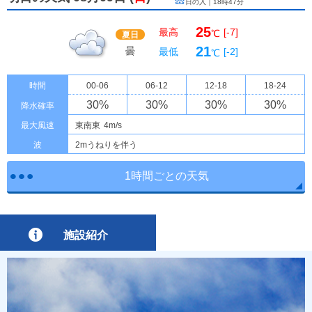
日の入｜
18時47分
25
最高
[-7]
℃
夏日
21
曇
最低
[-2]
℃
時間
00-06
06-12
12-18
18-24
30
%
30
%
30
%
30
%
降水確率
最大風速
東南東
4m/s
波
2mうねりを伴う
1時間ごとの天気
施設紹介