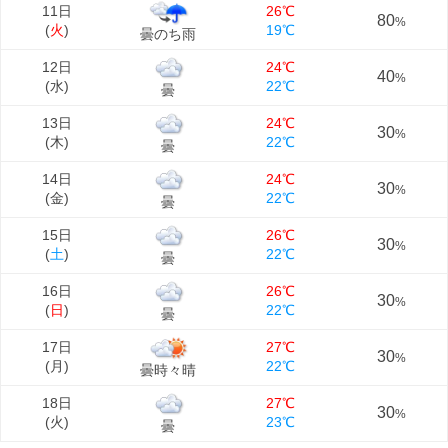
11日
26℃
80
%
(
火
)
19℃
曇のち雨
12日
24℃
40
%
(
水
)
22℃
曇
13日
24℃
30
%
(
木
)
22℃
曇
14日
24℃
30
%
(
金
)
22℃
曇
15日
26℃
30
%
(
土
)
22℃
曇
16日
26℃
30
%
(
日
)
22℃
曇
17日
27℃
30
%
(
月
)
22℃
曇時々晴
18日
27℃
30
%
(
火
)
23℃
曇