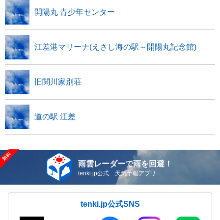
開陽丸 青少年センター
江差港マリーナ(えさし海の駅～開陽丸記念館)
旧関川家別荘
道の駅 江差
雨雲レーダーで雨を回避！
tenki.jp公式 天気予報アプリ
tenki.jp公式SNS