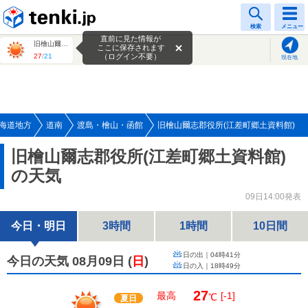
tenki.jp
検索
メニュー
直前に見た情報が
旧檜山爾志郡役所(江差町郷土資料館)
ここに保存されます
27
/
21
（ログイン不要）
現在地
海道地方
道南
渡島・檜山・函館
旧檜山爾志郡役所(江差町郷土資料館)
旧檜山爾志郡役所(江差町郷土資料館)
の天気
09日14:00発表
今日・明日
3時間
1時間
10日間
日の出｜
04時41分
今日の天気 08月09日
(
日
)
日の入｜
18時49分
27
最高
[-1]
℃
夏日