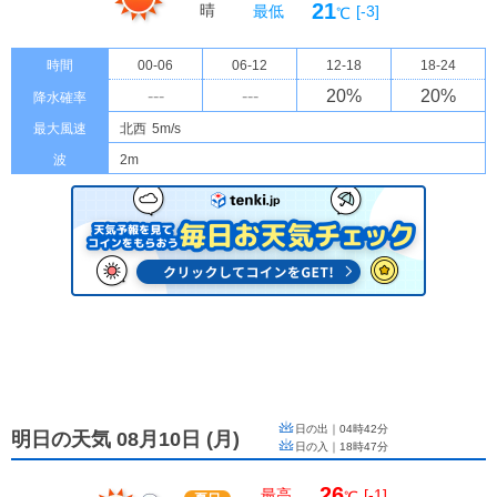
21
晴
最低
[-3]
℃
時間
00-06
06-12
12-18
18-24
---
---
20
%
20
%
降水確率
最大風速
北西
5m/s
波
2m
日の出｜
04時42分
明日の天気 08月10日
(
月
)
日の入｜
18時47分
26
最高
[-1]