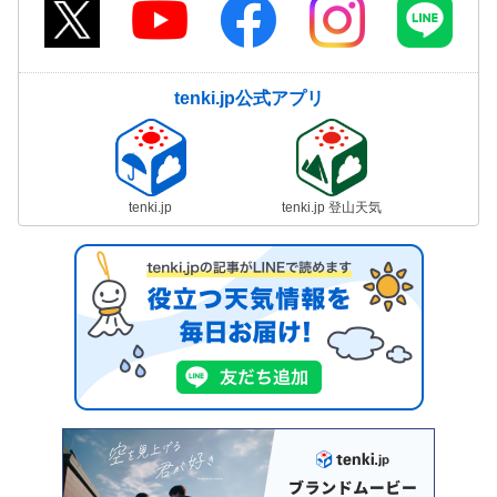
tenki.jp公式アプリ
tenki.jp
tenki.jp 登山天気