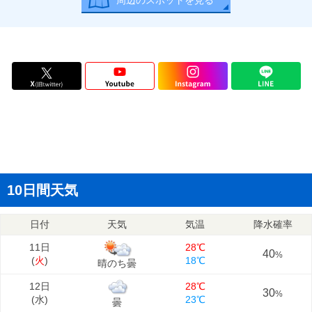
周辺のスポットを見る
10日間天気
日付
天気
気温
降水確率
11日
28℃
40
%
(
火
)
18℃
晴のち曇
12日
28℃
30
%
(
水
)
23℃
曇