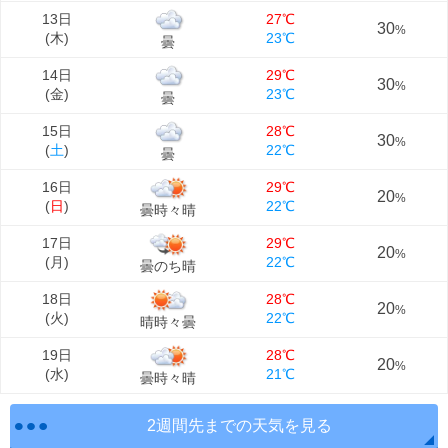
13日
27℃
30
%
(
木
)
23℃
曇
14日
29℃
30
%
(
金
)
23℃
曇
15日
28℃
30
%
(
土
)
22℃
曇
16日
29℃
20
%
(
日
)
22℃
曇時々晴
17日
29℃
20
%
(
月
)
22℃
曇のち晴
18日
28℃
20
%
(
火
)
22℃
晴時々曇
19日
28℃
20
%
(
水
)
21℃
曇時々晴
2週間先までの天気を見る