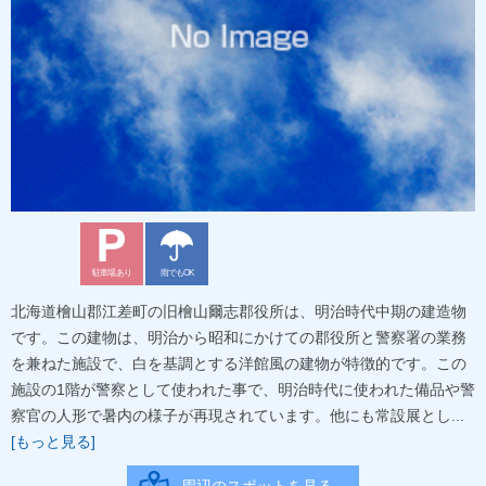
駐車場あり
雨でもOK
北海道檜山郡江差町の旧檜山爾志郡役所は、明治時代中期の建造物
です。この建物は、明治から昭和にかけての郡役所と警察署の業務
を兼ねた施設で、白を基調とする洋館風の建物が特徴的です。この
施設の1階が警察として使われた事で、明治時代に使われた備品や警
察官の人形で暑内の様子が再現されています。他にも常設展とし...
[もっと見る]