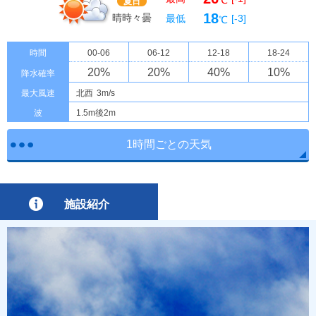
℃
夏日
18
晴時々曇
最低
[-3]
℃
時間
00-06
06-12
12-18
18-24
20
%
20
%
40
%
10
%
降水確率
最大風速
北西
3m/s
波
1.5m後2m
1時間ごとの天気
施設紹介