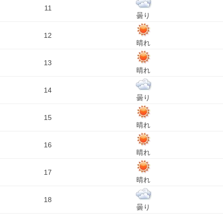
11
曇り
12
晴れ
13
晴れ
14
曇り
15
晴れ
16
晴れ
17
晴れ
18
曇り