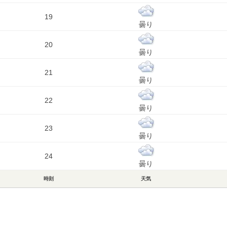
19
曇り
20
曇り
21
曇り
22
曇り
23
曇り
24
曇り
時刻
天気