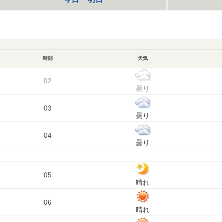
時刻
天気
02
曇り
03
曇り
04
曇り
05
晴れ
06
晴れ