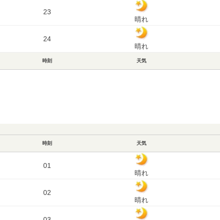
23
晴れ
24
晴れ
時刻
天気
時刻
天気
01
晴れ
02
晴れ
03