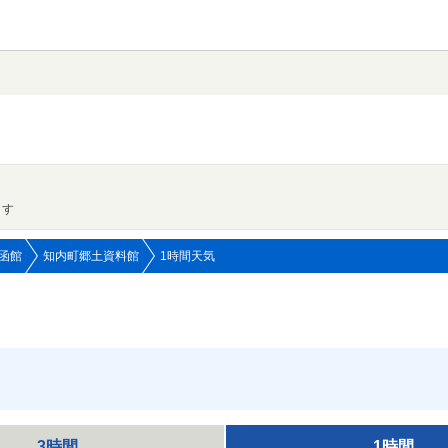
ます
函館
知内町郷土資料館
1時間天気
3時間
1時間