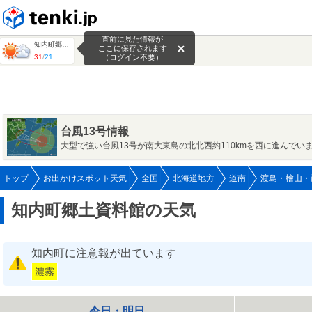
tenki.jp
直前に見た情報が
知内町郷土資料館
ここに保存されます
31
/
21
（ログイン不要）
台風13号情報
大型で強い台風13号が南大東島の北北西約110kmを西に進んでい
トップ
お出かけスポット天気
全国
北海道地方
道南
渡島・檜山・
知内町郷土資料館の天気
知内町に注意報が出ています
濃霧
今日・明日