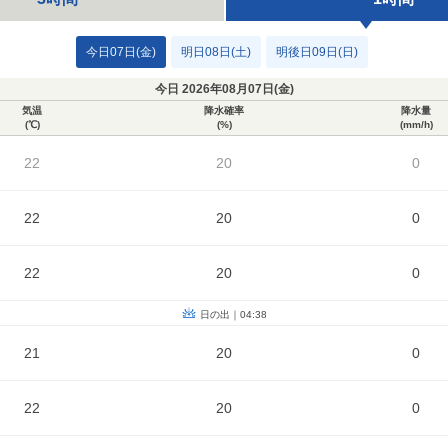
今日07日(金)
明日08日(土)
明後日09日(日)
今日 2026年08月07日(
金
)
気温
降水確率
降水量
(℃)
(%)
(mm/h)
22
20
0
22
20
0
22
20
0
日の出｜04:38
21
20
0
22
20
0