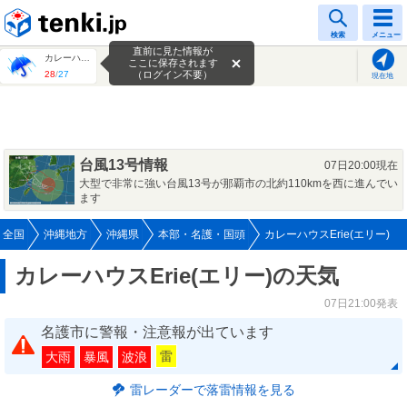
tenki.jp
検索
メニュー
直前に見た情報が
カレーハウスErie(エリー)
ここに保存されます
28
/
27
（ログイン不要）
現在地
台風13号情報
07日20:00現在
大型で非常に強い台風13号が那覇市の北約110kmを西に進んでい
ます
全国
沖縄地方
沖縄県
本部・名護・国頭
カレーハウスErie(エリー)
カレーハウスErie(エリー)の天気
07日21:00発表
名護市に警報・注意報が出ています
雷
大雨
暴風
波浪
雷レーダーで落雷情報を見る