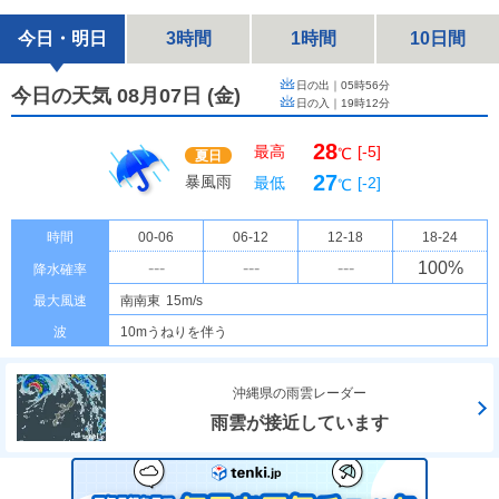
今日・明日
3時間
1時間
10日間
日の出｜
05時56分
今日の天気 08月07日
(
金
)
日の入｜
19時12分
28
最高
[-5]
℃
夏日
27
暴風雨
最低
[-2]
℃
時間
00-06
06-12
12-18
18-24
---
---
---
100
%
降水確率
最大風速
南南東
15m/s
波
10mうねりを伴う
沖縄県の雨雲レーダー
雨雲が接近しています