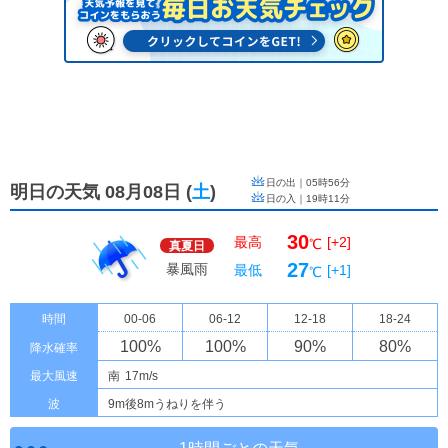
日の出｜
05時56分
明日の天気 08月08日
(
土
)
日の入｜
19時11分
30
最高
[+2]
℃
真夏日
27
暴風雨
最低
[+1]
℃
時間
00-06
06-12
12-18
18-24
100
%
100
%
90
%
80
%
降水確率
最大風速
南
17m/s
波
9m後8mうねりを伴う