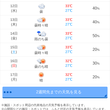
12日
33℃
40
%
(
水
)
27℃
曇
13日
33℃
40
%
(
木
)
27℃
曇時々晴
14日
33℃
50
%
(
金
)
27℃
雨のち曇
15日
33℃
20
%
(
土
)
27℃
曇時々晴
16日
32℃
30
%
(
日
)
27℃
曇のち晴
17日
32℃
20
%
(
月
)
27℃
晴
2週間先までの天気を見る
※施設・スポット周辺の代表地点の天気予報を表示しています。
※山間部などの施設・スポットでは、ふもと付近の天気予報を表示しています。