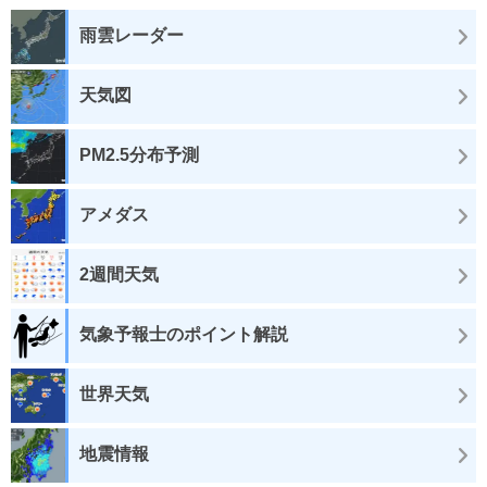
雨雲レーダー
天気図
PM2.5分布予測
アメダス
2週間天気
気象予報士のポイント解説
世界天気
地震情報