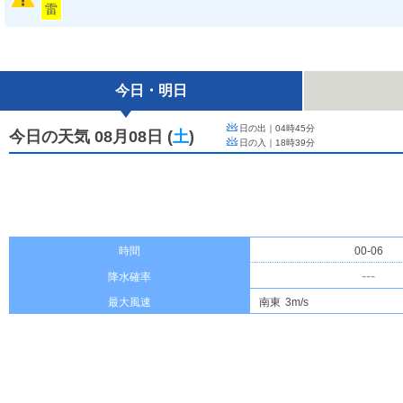
雷
今日・明日
日の出｜
04時45分
今日の天気 08月08日
(
土
)
日の入｜
18時39分
時間
00-06
---
降水確率
最大風速
南東
3m/s