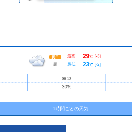
29
最高
[-3]
℃
夏日
23
曇
最低
[-2]
℃
06-12
30
%
1時間ごとの天気