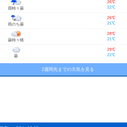
26℃
22℃
雨時々曇
26℃
21℃
雨のち曇
28℃
21℃
曇時々晴
29℃
22℃
曇
2週間先までの天気を見る