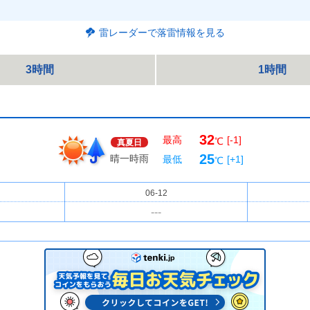
雷レーダーで落雷情報を見る
3時間
1時間
32
最高
[-1]
℃
真夏日
25
晴一時雨
最低
[+1]
℃
06-12
---