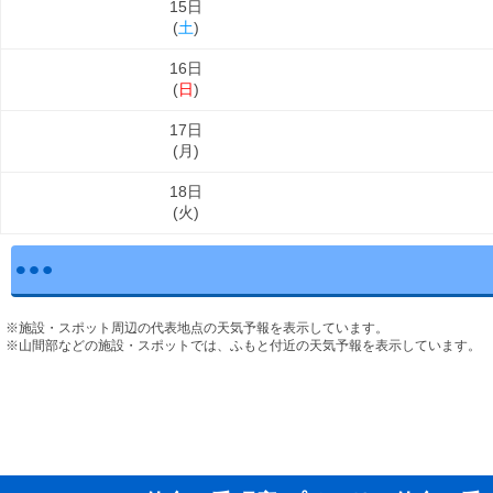
15日
(
土
)
16日
(
日
)
17日
(
月
)
18日
(
火
)
※施設・スポット周辺の代表地点の天気予報を表示しています。
※山間部などの施設・スポットでは、ふもと付近の天気予報を表示しています。