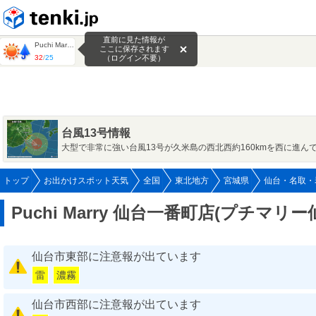
tenki.jp
直前に見た情報が
Puchi Marry 仙台一番町店(プチマリー仙台一番町店)
ここに保存されます
32
/
25
（ログイン不要）
台風13号情報
大型で非常に強い台風13号が久米島の西北西約160kmを西に進ん
トップ
お出かけスポット天気
全国
東北地方
宮城県
仙台・名取・
Puchi Marry 仙台一番町店(プチマ
仙台市東部に注意報が出ています
雷
濃霧
仙台市西部に注意報が出ています