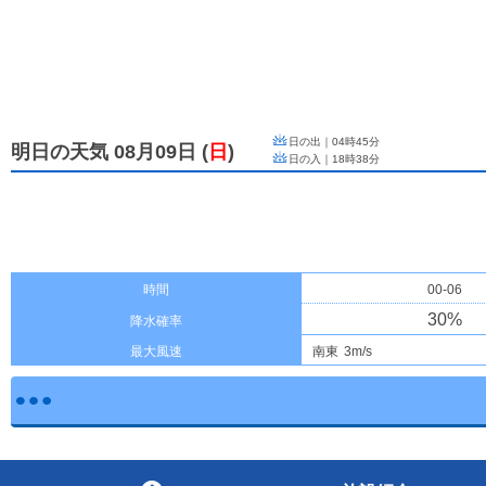
日の出｜
04時45分
明日の天気 08月09日
(
日
)
日の入｜
18時38分
時間
00-06
30
%
降水確率
最大風速
南東
3m/s