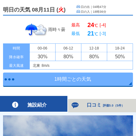
日の出｜
04時47分
明日の天気 08月11日
(
火
)
日の入｜
18時36分
24
最高
[-4]
℃
雨時々曇
21
最低
[-3]
℃
時間
00-06
06-12
12-18
18-24
30
%
80
%
80
%
50
%
降水確率
最大風速
北東
8m/s
1時間ごとの天気
施設紹介
口コミ
評価5.0
（
5件
）