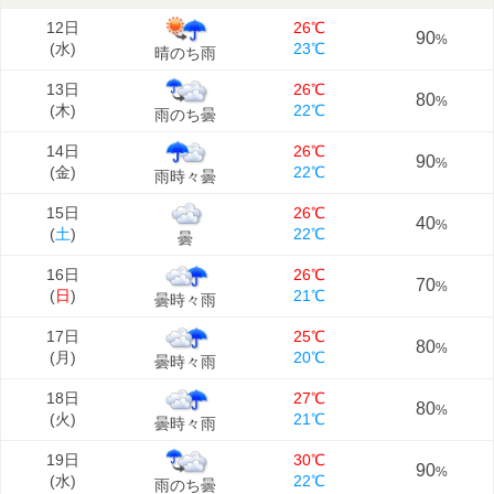
12日
26℃
90
%
(
水
)
23℃
晴のち雨
13日
26℃
80
%
(
木
)
22℃
雨のち曇
14日
26℃
90
%
(
金
)
22℃
雨時々曇
15日
26℃
40
%
(
土
)
22℃
曇
16日
26℃
70
%
(
日
)
21℃
曇時々雨
17日
25℃
80
%
(
月
)
20℃
曇時々雨
18日
27℃
80
%
(
火
)
21℃
曇時々雨
19日
30℃
90
%
(
水
)
22℃
雨のち曇