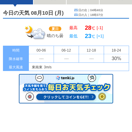
日の出｜
04時46分
今日の天気 08月10日
(
月
)
日の入｜
18時37分
28
最高
[-1]
℃
夏日
23
晴のち曇
最低
[+1]
℃
時間
00-06
06-12
12-18
18-24
---
---
---
30
%
降水確率
最大風速
東南東
3m/s