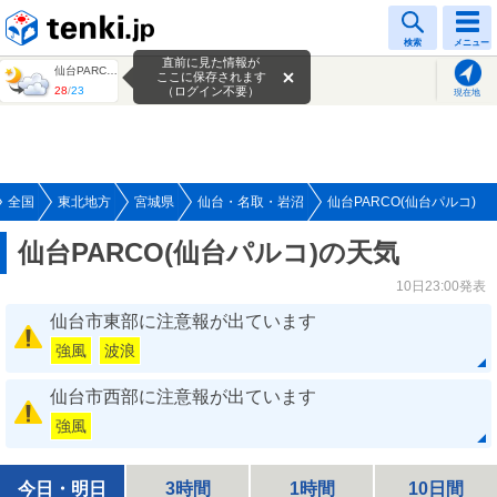
tenki.jp
検索
メニュー
直前に見た情報が
仙台PARCO(仙台パルコ)
ここに保存されます
28
/
23
（ログイン不要）
現在地
全国
東北地方
宮城県
仙台・名取・岩沼
仙台PARCO(仙台パルコ)
仙台PARCO(仙台パルコ)の天気
10日23:00発表
仙台市東部に注意報が出ています
強風
波浪
仙台市西部に注意報が出ています
強風
今日・明日
3時間
1時間
10日間