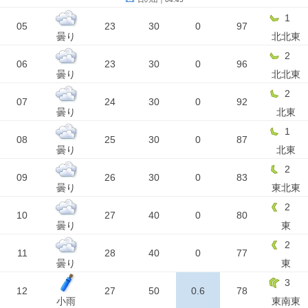
1
05
23
30
0
97
曇り
北北東
2
06
23
30
0
96
曇り
北北東
2
07
24
30
0
92
曇り
北東
1
08
25
30
0
87
曇り
北東
2
09
26
30
0
83
曇り
東北東
2
10
27
40
0
80
曇り
東
2
11
28
40
0
77
曇り
東
3
12
27
50
0.6
78
小雨
東南東