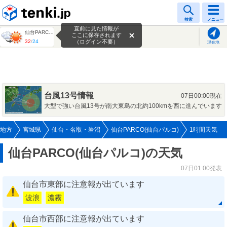
tenki.jp
検索
メニュー
直前に見た情報が
仙台PARCO(仙台パルコ)
ここに保存されます
32
/
24
（ログイン不要）
現在地
台風13号情報
07日00:00現在
大型で強い台風13号が南大東島の北約100kmを西に進んでいます
地方
宮城県
仙台・名取・岩沼
仙台PARCO(仙台パルコ)
1時間天気
仙台PARCO(仙台パルコ)の天気
07日01:00発表
仙台市東部に注意報が出ています
波浪
濃霧
仙台市西部に注意報が出ています