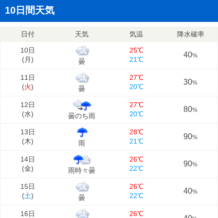
10日間天気
日付
天気
気温
降水確率
10日
25℃
40
%
(
月
)
21℃
曇
11日
27℃
30
%
(
火
)
20℃
曇
12日
27℃
80
%
(
水
)
20℃
曇のち雨
13日
28℃
90
%
(
木
)
21℃
雨
14日
26℃
90
%
(
金
)
22℃
雨時々曇
15日
26℃
40
%
(
土
)
22℃
曇
16日
26℃