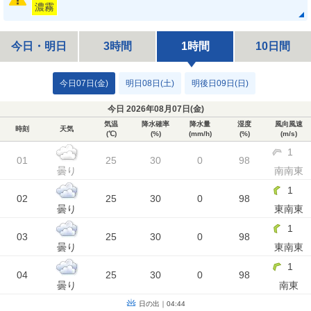
濃霧
今日・明日
3時間
1時間
10日間
今日07日(金)
明日08日(土)
明後日09日(日)
今日 2026年08月07日(
金
)
気温
降水確率
降水量
湿度
風向風速
時刻
天気
(℃)
(%)
(mm/h)
(%)
(m/s)
1
01
25
30
0
98
曇り
南南東
1
02
25
30
0
98
曇り
東南東
1
03
25
30
0
98
曇り
東南東
1
04
25
30
0
98
曇り
南東
日の出｜04:44