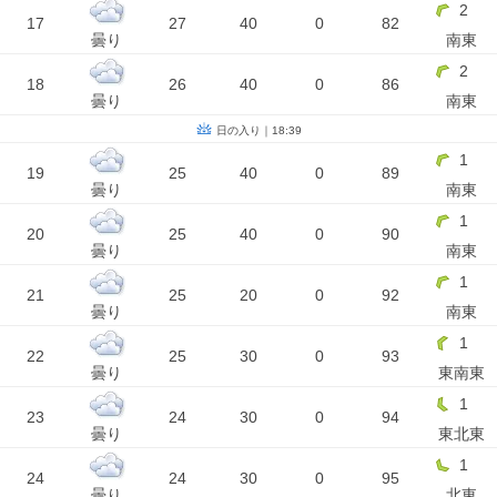
2
17
27
40
0
82
曇り
南東
2
18
26
40
0
86
曇り
南東
日の入り｜18:39
1
19
25
40
0
89
曇り
南東
1
20
25
40
0
90
曇り
南東
1
21
25
20
0
92
曇り
南東
1
22
25
30
0
93
曇り
東南東
1
23
24
30
0
94
曇り
東北東
1
24
24
30
0
95
曇り
北東