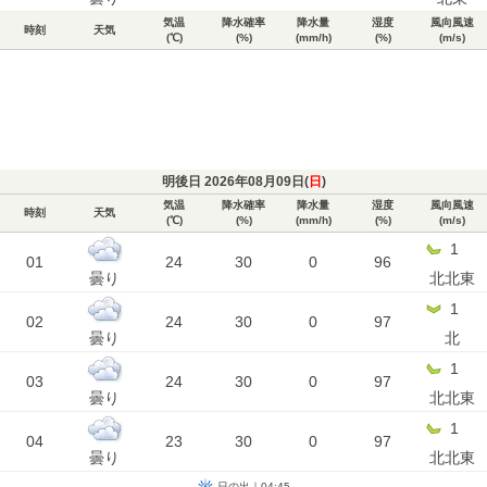
気温
降水確率
降水量
湿度
風向風速
時刻
天気
(℃)
(%)
(mm/h)
(%)
(m/s)
明後日 2026年08月09日(
日
)
気温
降水確率
降水量
湿度
風向風速
時刻
天気
(℃)
(%)
(mm/h)
(%)
(m/s)
1
01
24
30
0
96
曇り
北北東
1
02
24
30
0
97
曇り
北
1
03
24
30
0
97
曇り
北北東
1
04
23
30
0
97
曇り
北北東
日の出｜04:45