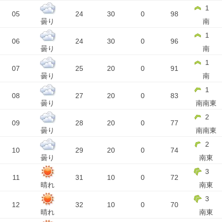
1
05
24
30
0
98
曇り
南
1
06
24
30
0
96
曇り
南
1
07
25
20
0
91
曇り
南
1
08
27
20
0
83
曇り
南南東
2
09
28
20
0
77
曇り
南南東
2
10
29
20
0
74
曇り
南東
3
11
31
10
0
72
晴れ
南東
3
12
32
10
0
70
晴れ
南東