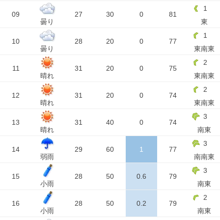
1
09
27
30
0
81
曇り
東
1
10
28
20
0
77
曇り
東南東
2
11
31
20
0
75
晴れ
東南東
2
12
31
20
0
74
晴れ
東南東
3
13
31
40
0
74
晴れ
南東
3
14
29
60
1
77
弱雨
南南東
3
15
28
50
0.6
79
小雨
南東
2
16
28
50
0.2
79
小雨
南東