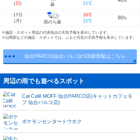
40
%
(
日
)
21℃
曇
17日
26℃
80
%
(
月
)
21℃
雨のち曇
※施設・スポット周辺の代表地点の天気予報を表示しています。
※山間部などの施設・スポットでは、ふもと付近の天気予報を表示しています。
仙台PARCO(仙台パルコ)の詳細情報はこちら
周辺の雨でも遊べるスポット
Cat Café MOFF 仙台PARCO店(キャットカフェモ
フ 仙台パルコ店)
ポケモンセンタートウホク