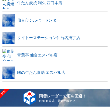
牛たん炭焼 利久 西口本店
仙台市シルバーセンター
タイトーステーション仙台名掛丁店
青葉亭 仙台エスパル店
味の牛たん喜助 エスパル店
雨雲レーダーで雨を回避！
tenki.jp公式 天気予報アプリ