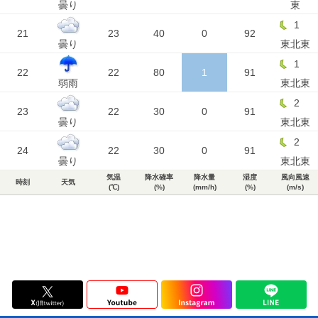
曇り
東
1
21
23
40
0
92
曇り
東北東
1
22
22
80
1
91
弱雨
東北東
2
23
22
30
0
91
曇り
東北東
2
24
22
30
0
91
曇り
東北東
気温
降水確率
降水量
湿度
風向風速
時刻
天気
(℃)
(%)
(mm/h)
(%)
(m/s)