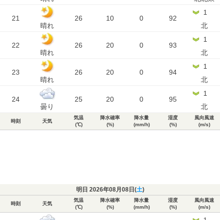
1
21
26
10
0
92
晴れ
北
1
22
26
20
0
93
晴れ
北
1
23
26
20
0
94
晴れ
北
1
24
25
20
0
95
曇り
北
気温
降水確率
降水量
湿度
風向風速
時刻
天気
(℃)
(%)
(mm/h)
(%)
(m/s)
明日 2026年08月08日(
土
)
気温
降水確率
降水量
湿度
風向風速
時刻
天気
(℃)
(%)
(mm/h)
(%)
(m/s)