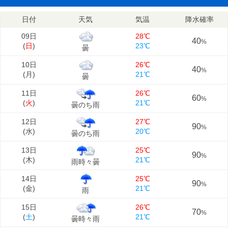
日付
天気
気温
降水確率
09日
28℃
40
%
(
日
)
23℃
曇
10日
26℃
40
%
(
月
)
21℃
曇
11日
26℃
60
%
(
火
)
21℃
曇のち雨
12日
27℃
90
%
(
水
)
20℃
曇のち雨
13日
25℃
90
%
(
木
)
21℃
雨時々曇
14日
25℃
90
%
(
金
)
21℃
雨
15日
26℃
70
%
(
土
)
21℃
曇時々雨