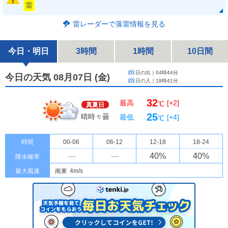
雷
雷レーダーで落雷情報を見る
今日・明日
3時間
1時間
10日間
日の出｜
04時44分
今日の天気 08月07日
(
金
)
日の入｜
18時41分
32
最高
[+2]
℃
真夏日
25
晴時々曇
最低
[+4]
℃
時間
00-06
06-12
12-18
18-24
---
---
40
%
40
%
降水確率
最大風速
南東
4m/s