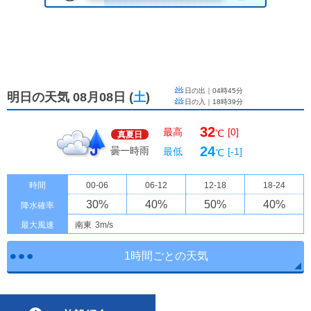
日の出｜
04時45分
明日の天気 08月08日
(
土
)
日の入｜
18時39分
32
最高
[0]
℃
真夏日
24
曇一時雨
最低
[-1]
℃
時間
00-06
06-12
12-18
18-24
30
%
40
%
50
%
40
%
降水確率
最大風速
南東
3m/s
1時間ごとの天気