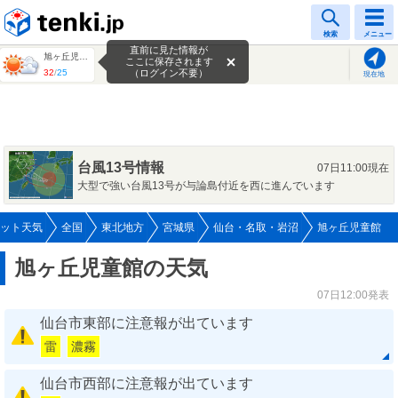
tenki.jp
検索
メニュー
直前に見た情報が
旭ヶ丘児童館
ここに保存されます
32
/
25
（ログイン不要）
現在地
台風13号情報
07日11:00現在
大型で強い台風13号が与論島付近を西に進んでいます
ット天気
全国
東北地方
宮城県
仙台・名取・岩沼
旭ヶ丘児童館
旭ヶ丘児童館の天気
07日12:00発表
仙台市東部に注意報が出ています
雷
濃霧
仙台市西部に注意報が出ています