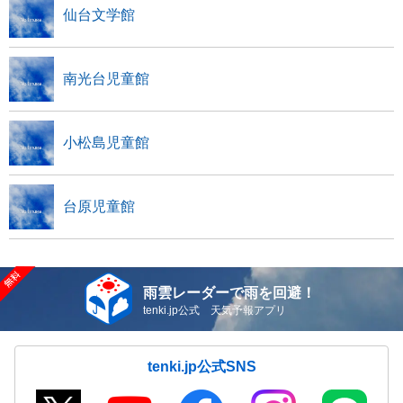
仙台文学館
南光台児童館
小松島児童館
台原児童館
雨雲レーダーで雨を回避！
tenki.jp公式 天気予報アプリ
tenki.jp公式SNS