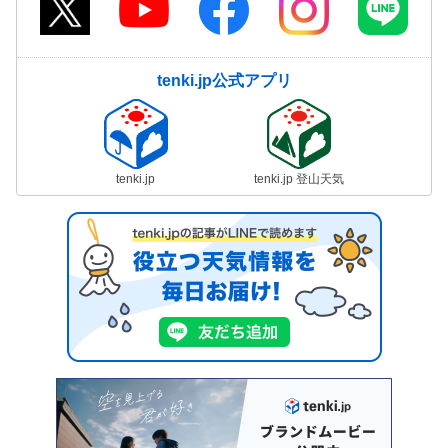
tenki.jp公式アプリ
tenki.jp
tenki.jp 登山天気