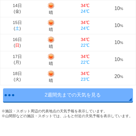
14日
34℃
10
%
(
金
)
24℃
晴
15日
34℃
10
%
(
土
)
24℃
晴
16日
34℃
10
%
(
日
)
22℃
晴
17日
34℃
10
%
(
月
)
22℃
晴
18日
34℃
20
%
(
火
)
23℃
晴
2週間先までの天気を見る
※施設・スポット周辺の代表地点の天気予報を表示しています。
※山間部などの施設・スポットでは、ふもと付近の天気予報を表示しています。