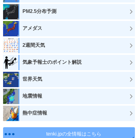
PM2.5分布予測
アメダス
2週間天気
気象予報士のポイント解説
世界天気
地震情報
熱中症情報
tenki.jpの全情報はこちら