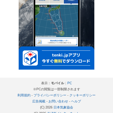
表示：
モバイル
｜
PC
※PCの閲覧は一部制限されます
利用規約
-
プライバシーポリシー
-
クッキーポリシー
広告掲載
-
お問い合わせ
-
ヘルプ
(C) 2026
日本気象協会