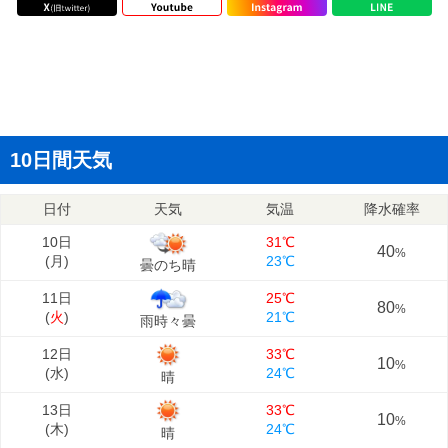
10日間天気
日付
天気
気温
降水確率
10日
31℃
40
%
(
月
)
23℃
曇のち晴
11日
25℃
80
%
(
火
)
21℃
雨時々曇
12日
33℃
10
%
(
水
)
24℃
晴
13日
33℃
10
%
(
木
)
24℃
晴