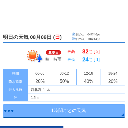
日の出｜
04時46分
明日の天気 08月09日
(
日
)
日の入｜
18時44分
32
最高
[-3]
℃
真夏日
24
晴一時雨
最低
[-1]
℃
時間
00-06
06-12
12-18
18-24
20
%
50
%
40
%
20
%
降水確率
最大風速
西北西
4m/s
波
1.5m
1時間ごとの天気