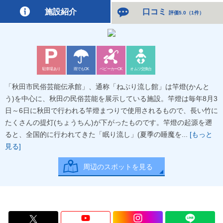
施設紹介
口コミ
評価5.0
（
1件
）
駐車場あり
雨でもOK
ベビーカーOK
オムツ交換台
「秋田市民俗芸能伝承館」、通称「ねぶり流し館」は竿燈(かんと
う)を中心に、秋田の民俗芸能を展示している施設。竿燈は毎年8月3
日～6日に秋田で行われる竿燈まつりで使用されるもので、長い竹に
たくさんの提灯(ちょうちん)が下がったものです。竿燈の起源を遡
ると、全国的に行われてきた「眠り流し」(夏季の睡魔を...
[もっと
見る]
周辺のスポットを見る