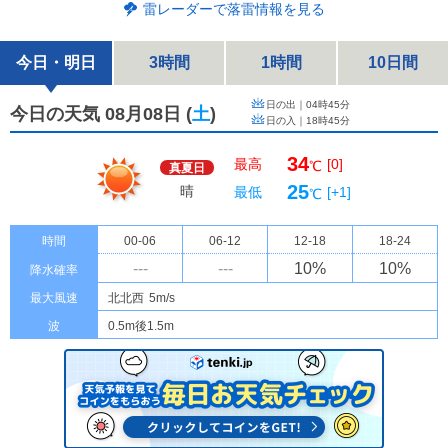
雷レーダーで落雷情報を見る
今日・明日
3時間
1時間
10日間
日の出｜
04時45分
今日の天気 08月08日
(
土
)
日の入｜
18時45分
34
最高
[0]
℃
真夏日
25
晴
最低
[+1]
℃
時間
00-06
06-12
12-18
18-24
---
---
10
%
10
%
降水確率
最大風速
北北西
5m/s
波
0.5m後1.5m