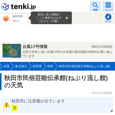
tenki.jp
検索
メニュー
直前に見た情報が
秋田市民俗芸能伝承館(ねぶり流し館)
ここに保存されます
34
/
25
（ログイン不要）
現在地
台風13号情報
08日13:00現在
大型で非常に強い台風13号が久米島の西北西約160kmを西に進ん
でいます
全国
東北地方
秋田県
秋田
秋田市民俗芸能伝承館(ねぶり流し館)
秋田市民俗芸能伝承館(ねぶり流し館)
の天気
08日14:00発表
秋田市に注意報が出ています
雷