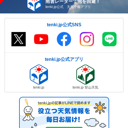
雨雲レーダーで雨を回避！
tenki.jp公式 天気予報アプリ
tenki.jp公式SNS
tenki.jp公式アプリ
tenki.jp
tenki.jp 登山天気