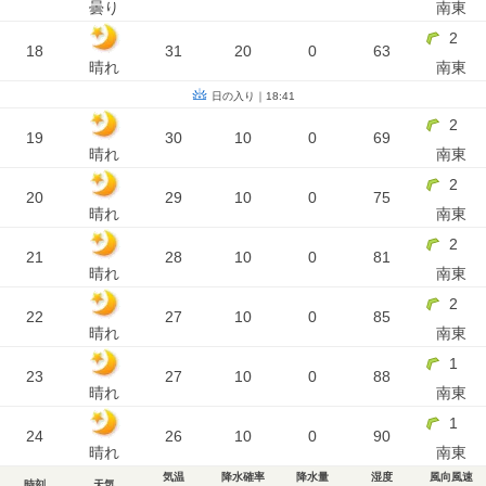
曇り
南東
2
18
31
20
0
63
晴れ
南東
日の入り｜18:41
2
19
30
10
0
69
晴れ
南東
2
20
29
10
0
75
晴れ
南東
2
21
28
10
0
81
晴れ
南東
2
22
27
10
0
85
晴れ
南東
1
23
27
10
0
88
晴れ
南東
1
24
26
10
0
90
晴れ
南東
気温
降水確率
降水量
湿度
風向風速
時刻
天気