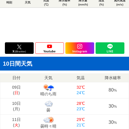
気温
降水確率
降水量
湿度
風向風速
時刻
天気
(℃)
(%)
(mm/h)
(%)
(m/s)
10日間天気
日付
天気
気温
降水確率
09日
32℃
80
%
(
日
)
24℃
晴のち雨
10日
28℃
30
%
(
月
)
23℃
曇
11日
29℃
30
%
(
火
)
21℃
曇時々晴