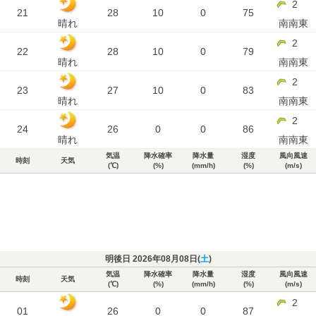
2
21
28
10
0
75
晴れ
南南東
2
22
28
10
0
79
晴れ
南南東
2
23
27
10
0
83
晴れ
南南東
2
24
26
0
0
86
晴れ
南南東
気温
降水確率
降水量
湿度
風向風速
時刻
天気
(℃)
(%)
(mm/h)
(%)
(m/s)
明後日 2026年08月08日(
土
)
気温
降水確率
降水量
湿度
風向風速
時刻
天気
(℃)
(%)
(mm/h)
(%)
(m/s)
2
01
26
0
0
87