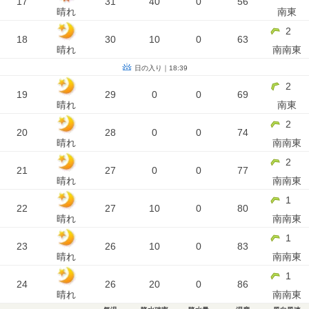
17
31
40
0
56
晴れ
南東
2
18
30
10
0
63
晴れ
南南東
日の入り｜18:39
2
19
29
0
0
69
晴れ
南東
2
20
28
0
0
74
晴れ
南南東
2
21
27
0
0
77
晴れ
南南東
1
22
27
10
0
80
晴れ
南南東
1
23
26
10
0
83
晴れ
南南東
1
24
26
20
0
86
晴れ
南南東