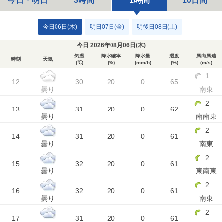
今日・明日
3時間
1時間
10日間
今日06日(木)
明日07日(金)
明後日08日(土)
今日 2026年08月06日(
木
)
気温
降水確率
降水量
湿度
風向風速
時刻
天気
(℃)
(%)
(mm/h)
(%)
(m/s)
1
12
30
20
0
65
曇り
南東
2
13
31
20
0
62
曇り
南南東
2
14
31
20
0
61
曇り
南東
2
15
32
20
0
61
曇り
東南東
2
16
32
20
0
61
曇り
南東
2
17
31
20
0
61