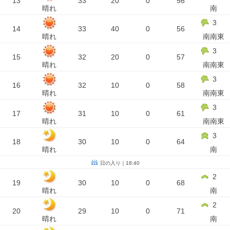
13
33
20
0
56
晴れ
南
3
14
33
40
0
56
晴れ
南南東
3
15
32
20
0
57
晴れ
南南東
3
16
32
10
0
58
晴れ
南南東
3
17
31
10
0
61
晴れ
南南東
3
18
30
10
0
64
晴れ
南
日の入り｜18:40
2
19
30
10
0
68
晴れ
南
2
20
29
10
0
71
晴れ
南