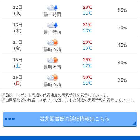
12日
28℃
80
%
(
水
)
21℃
曇一時雨
13日
31℃
70
%
(
木
)
23℃
曇一時雨
14日
29℃
40
%
(
金
)
23℃
曇時々晴
15日
29℃
40
%
(
土
)
22℃
曇時々晴
16日
30℃
30
%
(
日
)
21℃
曇時々晴
※施設・スポット周辺の代表地点の天気予報を表示しています。
※山間部などの施設・スポットでは、ふもと付近の天気予報を表示しています。
岩井図書館の詳細情報はこちら