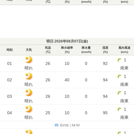
(℃)
(%)
(mm/h)
(%)
(m/s)
明日 2026年08月07日(
金
)
気温
降水確率
降水量
湿度
風向風速
時刻
天気
(℃)
(%)
(mm/h)
(%)
(m/s)
1
01
26
10
0
92
晴れ
南東
1
02
26
40
0
94
晴れ
南東
1
03
26
10
0
94
晴れ
南東
1
04
25
10
0
95
晴れ
南東
日の出｜04:52
1