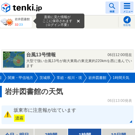
tenki.jp
検索
メニュー
直前に見た情報が
岩井図書館
ここに保存されます
32
/
23
（ログイン不要）
現在地
台風13号情報
06日12:00現在
大型で強い台風13号が南大東島の東北東約220kmを西に進んでい
ます
国
関東・甲信地方
茨城県
常総・桜川・境
岩井図書館
1時間天気
岩井図書館の天気
06日13:00発表
坂東市に注意報が出ています
濃霧