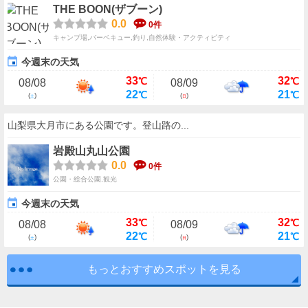
THE BOON(ザブーン)
0.0
0件
キャンプ場,バーベキュー,釣り,自然体験・アクティビティ
今週末の天気
33
32
℃
℃
08/08
08/09
22
21
℃
℃
(
)
(
)
土
日
山梨県大月市にある公園です。登山路の...
岩殿山丸山公園
0.0
0件
公園・総合公園,観光
今週末の天気
33
32
℃
℃
08/08
08/09
22
21
℃
℃
(
)
(
)
土
日
もっとおすすめスポットを見る