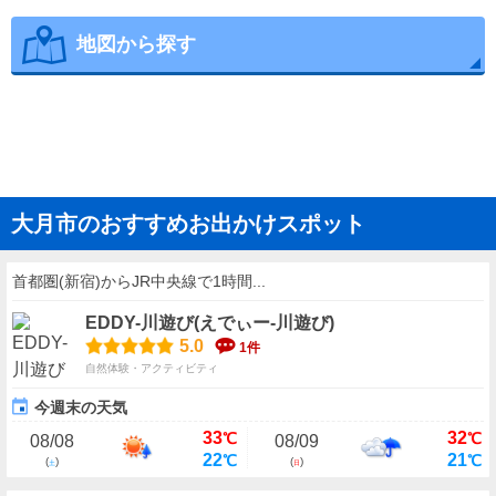
地図から探す
大月市のおすすめお出かけスポット
首都圏(新宿)からJR中央線で1時間...
EDDY-川遊び(えでぃー-川遊び)
5.0
1件
自然体験・アクティビティ
今週末の天気
33
32
℃
℃
08/08
08/09
22
21
℃
℃
(
)
(
)
土
日