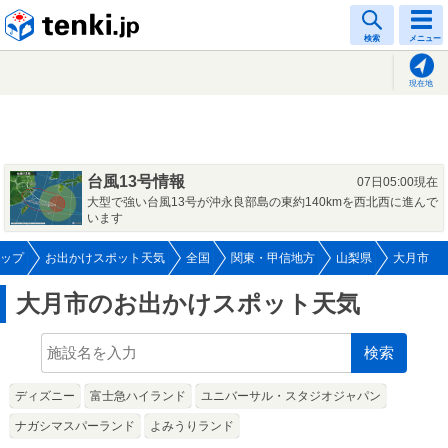
tenki.jp
検索
メニュー
現在地
台風13号情報
07日05:00現在
大型で強い台風13号が沖永良部島の東約140kmを西北西に進んで
います
ップ
お出かけスポット天気
全国
関東・甲信地方
山梨県
大月市
大月市のお出かけスポット天気
検索
ディズニー
富士急ハイランド
ユニバーサル・スタジオジャパン
ナガシマスパーランド
よみうりランド