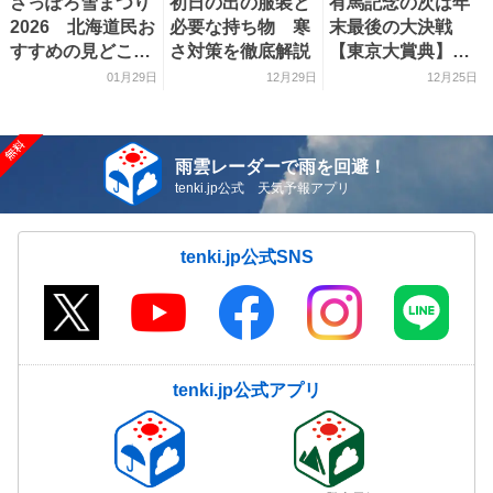
さっぽろ雪まつり
初日の出の服装と
有馬記念の次は年
2026 北海道民お
必要な持ち物 寒
末最後の大決戦
すすめの見どころ
さ対策を徹底解説
【東京大賞典】
をご紹介！
関東の天気との関
01月29日
12月29日
12月25日
係は？ 気象予報
士目線で徹底解剖
雨雲レーダーで雨を回避！
tenki.jp公式 天気予報アプリ
tenki.jp公式SNS
tenki.jp公式アプリ