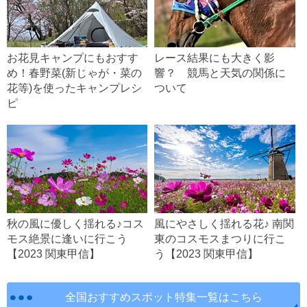
お花見キャンプにもおすす
レース結果にも大きく影
め！春野菜(新じゃが・菜の
響？ 競馬と天気の関係に
花等)を使ったキャンプレシ
ついて
ピ
秋の風に優しく揺れる♪コス
風にやさしく揺れる花♪ 南関
モス絶景に逢いに行こう
東のコスモスまつりに行こ
【2023 関東甲信】
う【2023 関東甲信】
全国おすすめスポット特集一覧はこちら