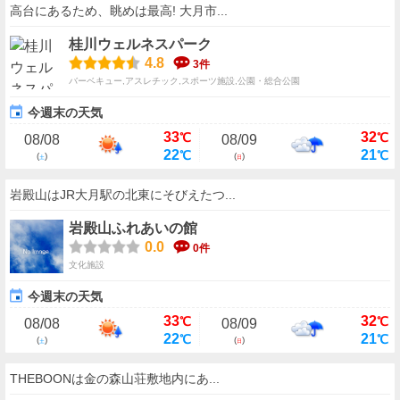
高台にあるため、眺めは最高! 大月市...
桂川ウェルネスパーク
4.8
3件
バーベキュー,アスレチック,スポーツ施設,公園・総合公園
今週末の天気
33
32
℃
℃
08/08
08/09
22
21
℃
℃
(
)
(
)
土
日
岩殿山はJR大月駅の北東にそびえたつ...
岩殿山ふれあいの館
0.0
0件
文化施設
今週末の天気
33
32
℃
℃
08/08
08/09
22
21
℃
℃
(
)
(
)
土
日
THEBOONは金の森山荘敷地内にあ...