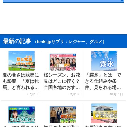
最新の記事
（tenki.jpサプリ：レジャー、グルメ）
夏の暑さは競馬に
桜シーズン、お花
「霧氷」とは で
も影響 「夏は牝
見はどこに行く？
きる仕組みや条
馬」と言われる理
全国各地のおすす
件、見られる場所
由を探る
め桜スポットをご
を解説
07月10日
03月19日
01月31日
紹介！